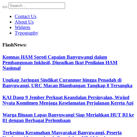
Contact Us
About Us
Widgets
Typography
FlashNews:
Komnas HAM Soroti Capaian Banyuwangi dalam
Pembangunan Inklusif, Diusulkan Ikut Penilaian HAM
Nasional
Ungkap Jaringan Sindikat Curanmor hingga Penadah di
Banyuwangi, URC Macan Blambangan Tangkap 8 Tersangka
KAI Daop 9 Jember Perkuat Keandalan Persinyalan, Wujud
Nyata Komitmen Menjaga Keselamatan Perjalanan Kereta Api
Warga Binaan Lapas Banyuwangi Siap Meriahkan HUT RI ke
81 dengan Berbagai Perlombaan
Terkesima Keramahan Masyarakat Banyuwangi, Peserta