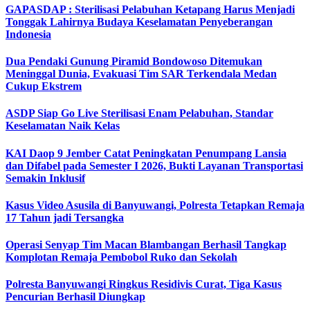
GAPASDAP : Sterilisasi Pelabuhan Ketapang Harus Menjadi
Tonggak Lahirnya Budaya Keselamatan Penyeberangan
Indonesia
Dua Pendaki Gunung Piramid Bondowoso Ditemukan
Meninggal Dunia, Evakuasi Tim SAR Terkendala Medan
Cukup Ekstrem
ASDP Siap Go Live Sterilisasi Enam Pelabuhan, Standar
Keselamatan Naik Kelas
KAI Daop 9 Jember Catat Peningkatan Penumpang Lansia
dan Difabel pada Semester I 2026, Bukti Layanan Transportasi
Semakin Inklusif
Kasus Video Asusila di Banyuwangi, Polresta Tetapkan Remaja
17 Tahun jadi Tersangka
Operasi Senyap Tim Macan Blambangan Berhasil Tangkap
Komplotan Remaja Pembobol Ruko dan Sekolah
Polresta Banyuwangi Ringkus Residivis Curat, Tiga Kasus
Pencurian Berhasil Diungkap