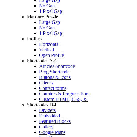
Large Gap
No Gap
1 Pixel Gap
Masonry Puzzle
Large Gap
No Gap
1 Pixel Gap
Profiles
Horizontal
Vertical
Open Profile
Shortcodes A-C
Articles Shortcode
Blog Shortcode
Buttons & Icons
Clients
Contact forms
Counters & Progress Bars
Custom HTML, CSS, JS
Shortcodes D-I
Dividers
Embedded
Featured Blocks
Gallery
Google Maps