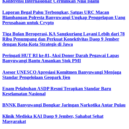
Konferensi Internasional: Cerminkan Nilai Islami
Laporan Begal Palsu Terbongkar, Satgas URC Macan
Blambangan Polresta Banyuwangi Ungkap Penggelapan Uang
Perusahaan untuk Crypto
Tiga Bulan Beroperasi, KA Sangkuriang Layani Lebih dari 78
Ribu Penumpang dan Perkuat Konektivitas Daop 9 Jember
dengan Kota-Kota Strategis di Jawa
Peringati HUT RI ke-81, Aksi Donor Darah Pegawai Lapas
Banyuwangi Bantu Amankan Stok PMI
Asesor UNESCO Apresiasi Komitmen Banyuwangi Menjaga
Standar Pengelolaan Geopark Ijen
Enam Pelabuhan ASDP Resmi Terapkan Standar Baru
Keselamatan Nasional
BNNK Banyuwangi Bongkar Jaringan Narkotika Antar Pulau
Klinik Mediska KAI Daop 9 Jember, Sahabat Sehat
Masyarakat