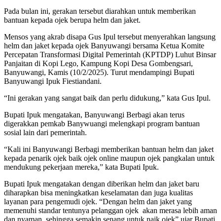
Pada bulan ini, gerakan tersebut diarahkan untuk memberikan
bantuan kepada ojek berupa helm dan jaket.
Mensos yang akrab disapa Gus Ipul tersebut menyerahkan langsung
helm dan jaket kepada ojek Banyuwangi bersama Ketua Komite
Percepatan Transformasi Digital Pemerintah (KPTDP) Luhut Binsar
Panjaitan di Kopi Lego, Kampung Kopi Desa Gombengsari,
Banyuwangi, Kamis (10/2/2025). Turut mendampingi Bupati
Banyuwangi Ipuk Fiestiandani.
“Ini gerakan yang sangat baik dan perlu didukung,” kata Gus Ipul.
Bupati Ipuk mengatakan, Banyuwangi Berbagi akan terus
digerakkan pemkab Banywuangi melengkapi program bantuan
sosial lain dari pemerintah.
“Kali ini Banyuwangi Berbagi memberikan bantuan helm dan jaket
kepada penarik ojek baik ojek online maupun ojek pangkalan untuk
mendukung pekerjaan mereka,” kata Bupati Ipuk.
Bupati Ipuk mengatakan dengan diberikan helm dan jaket baru
diharapkan bisa meningkatkan keselamatan dan juga kualitas
layanan para pengemudi ojek. “Dengan helm dan jaket yang
memenuhi standar tentunya pelanggan ojek akan merasa lebih aman
dan nyaman, sehingga semakin senang untuk naik ojek” ujar Bupati