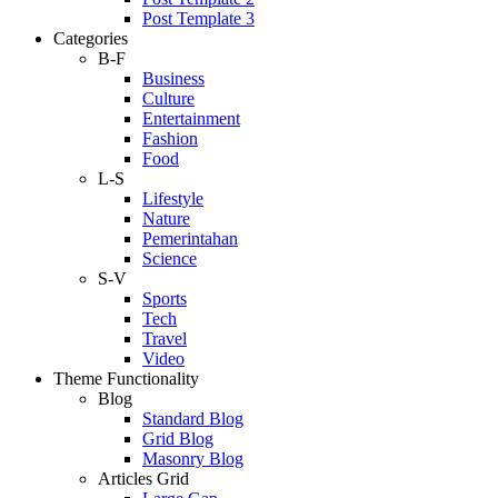
Post Template 3
Categories
B-F
Business
Culture
Entertainment
Fashion
Food
L-S
Lifestyle
Nature
Pemerintahan
Science
S-V
Sports
Tech
Travel
Video
Theme Functionality
Blog
Standard Blog
Grid Blog
Masonry Blog
Articles Grid