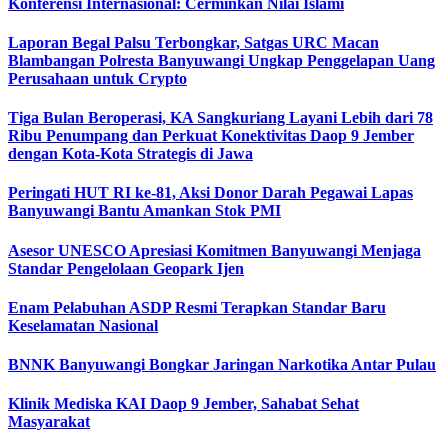
Konferensi Internasional: Cerminkan Nilai Islami
Laporan Begal Palsu Terbongkar, Satgas URC Macan
Blambangan Polresta Banyuwangi Ungkap Penggelapan Uang
Perusahaan untuk Crypto
Tiga Bulan Beroperasi, KA Sangkuriang Layani Lebih dari 78
Ribu Penumpang dan Perkuat Konektivitas Daop 9 Jember
dengan Kota-Kota Strategis di Jawa
Peringati HUT RI ke-81, Aksi Donor Darah Pegawai Lapas
Banyuwangi Bantu Amankan Stok PMI
Asesor UNESCO Apresiasi Komitmen Banyuwangi Menjaga
Standar Pengelolaan Geopark Ijen
Enam Pelabuhan ASDP Resmi Terapkan Standar Baru
Keselamatan Nasional
BNNK Banyuwangi Bongkar Jaringan Narkotika Antar Pulau
Klinik Mediska KAI Daop 9 Jember, Sahabat Sehat
Masyarakat