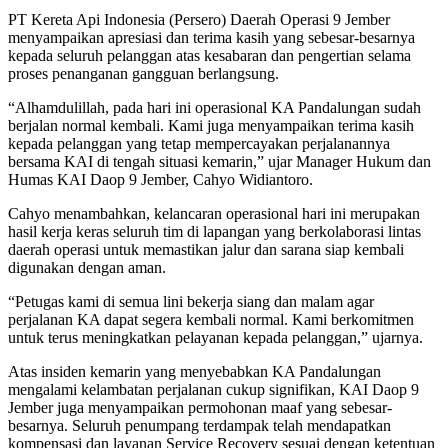
PT Kereta Api Indonesia (Persero) Daerah Operasi 9 Jember
menyampaikan apresiasi dan terima kasih yang sebesar-besarnya
kepada seluruh pelanggan atas kesabaran dan pengertian selama
proses penanganan gangguan berlangsung.
“Alhamdulillah, pada hari ini operasional KA Pandalungan sudah
berjalan normal kembali. Kami juga menyampaikan terima kasih
kepada pelanggan yang tetap mempercayakan perjalanannya
bersama KAI di tengah situasi kemarin,” ujar Manager Hukum dan
Humas KAI Daop 9 Jember, Cahyo Widiantoro.
Cahyo menambahkan, kelancaran operasional hari ini merupakan
hasil kerja keras seluruh tim di lapangan yang berkolaborasi lintas
daerah operasi untuk memastikan jalur dan sarana siap kembali
digunakan dengan aman.
“Petugas kami di semua lini bekerja siang dan malam agar
perjalanan KA dapat segera kembali normal. Kami berkomitmen
untuk terus meningkatkan pelayanan kepada pelanggan,” ujarnya.
Atas insiden kemarin yang menyebabkan KA Pandalungan
mengalami kelambatan perjalanan cukup signifikan, KAI Daop 9
Jember juga menyampaikan permohonan maaf yang sebesar-
besarnya. Seluruh penumpang terdampak telah mendapatkan
kompensasi dan layanan Service Recovery sesuai dengan ketentuan