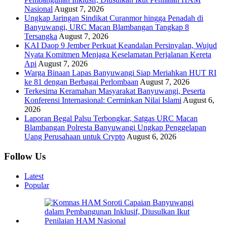
Nasional
August 7, 2026
Ungkap Jaringan Sindikat Curanmor hingga Penadah di
Banyuwangi, URC Macan Blambangan Tangkap 8
Tersangka
August 7, 2026
KAI Daop 9 Jember Perkuat Keandalan Persinyalan, Wujud
Nyata Komitmen Menjaga Keselamatan Perjalanan Kereta
Api
August 7, 2026
Warga Binaan Lapas Banyuwangi Siap Meriahkan HUT RI
ke 81 dengan Berbagai Perlombaan
August 7, 2026
Terkesima Keramahan Masyarakat Banyuwangi, Peserta
Konferensi Internasional: Cerminkan Nilai Islami
August 6,
2026
Laporan Begal Palsu Terbongkar, Satgas URC Macan
Blambangan Polresta Banyuwangi Ungkap Penggelapan
Uang Perusahaan untuk Crypto
August 6, 2026
Follow Us
Latest
Popular