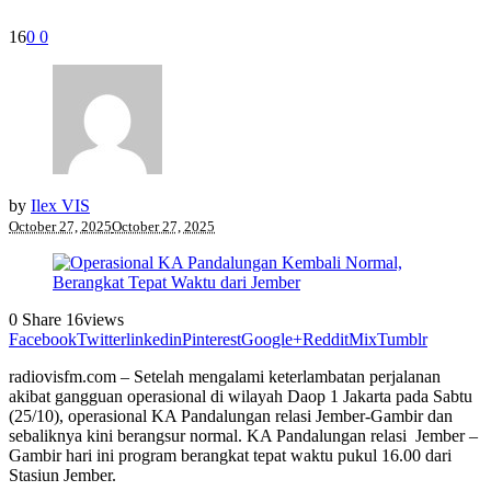
16
0
0
by
Ilex VIS
October 27, 2025
October 27, 2025
0
Share
16
views
Facebook
Twitter
linkedin
Pinterest
Google+
Reddit
Mix
Tumblr
radiovisfm.com – Setelah mengalami keterlambatan perjalanan
akibat gangguan operasional di wilayah Daop 1 Jakarta pada Sabtu
(25/10), operasional KA Pandalungan relasi Jember-Gambir dan
sebaliknya kini berangsur normal. KA Pandalungan relasi Jember –
Gambir hari ini program berangkat tepat waktu pukul 16.00 dari
Stasiun Jember.