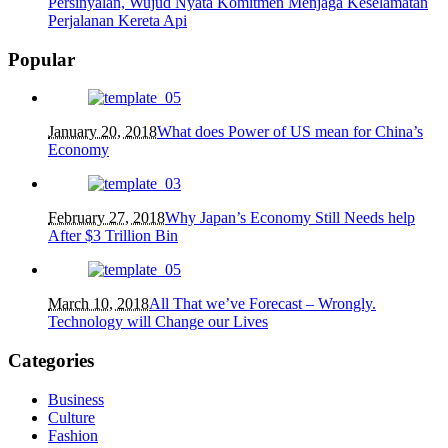
Persinyalan, Wujud Nyata Komitmen Menjaga Keselamatan
Perjalanan Kereta Api
Popular
January 20, 2018
What does Power of US mean for China’s
Economy
February 27, 2018
Why Japan’s Economy Still Needs help
After $3 Trillion Bin
March 10, 2018
All That we’ve Forecast – Wrongly.
Technology will Change our Lives
Categories
Business
Culture
Fashion