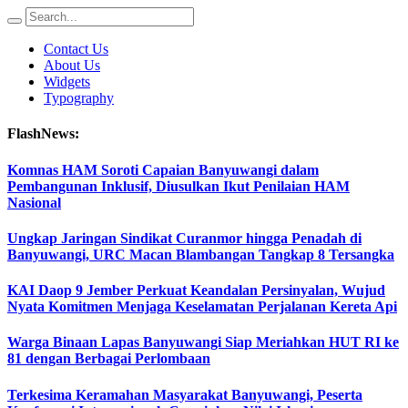
Contact Us
About Us
Widgets
Typography
FlashNews:
Komnas HAM Soroti Capaian Banyuwangi dalam
Pembangunan Inklusif, Diusulkan Ikut Penilaian HAM
Nasional
Ungkap Jaringan Sindikat Curanmor hingga Penadah di
Banyuwangi, URC Macan Blambangan Tangkap 8 Tersangka
KAI Daop 9 Jember Perkuat Keandalan Persinyalan, Wujud
Nyata Komitmen Menjaga Keselamatan Perjalanan Kereta Api
Warga Binaan Lapas Banyuwangi Siap Meriahkan HUT RI ke
81 dengan Berbagai Perlombaan
Terkesima Keramahan Masyarakat Banyuwangi, Peserta