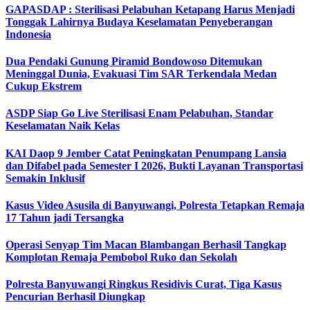
GAPASDAP : Sterilisasi Pelabuhan Ketapang Harus Menjadi
Tonggak Lahirnya Budaya Keselamatan Penyeberangan
Indonesia
Dua Pendaki Gunung Piramid Bondowoso Ditemukan
Meninggal Dunia, Evakuasi Tim SAR Terkendala Medan
Cukup Ekstrem
ASDP Siap Go Live Sterilisasi Enam Pelabuhan, Standar
Keselamatan Naik Kelas
KAI Daop 9 Jember Catat Peningkatan Penumpang Lansia
dan Difabel pada Semester I 2026, Bukti Layanan Transportasi
Semakin Inklusif
Kasus Video Asusila di Banyuwangi, Polresta Tetapkan Remaja
17 Tahun jadi Tersangka
Operasi Senyap Tim Macan Blambangan Berhasil Tangkap
Komplotan Remaja Pembobol Ruko dan Sekolah
Polresta Banyuwangi Ringkus Residivis Curat, Tiga Kasus
Pencurian Berhasil Diungkap