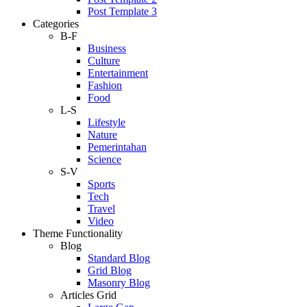
Post Template 3
Categories
B-F
Business
Culture
Entertainment
Fashion
Food
L-S
Lifestyle
Nature
Pemerintahan
Science
S-V
Sports
Tech
Travel
Video
Theme Functionality
Blog
Standard Blog
Grid Blog
Masonry Blog
Articles Grid