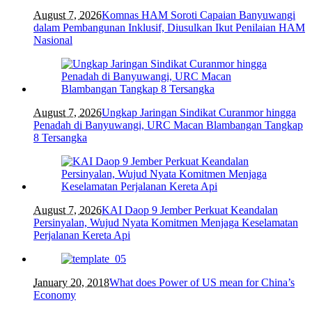
August 7, 2026
Komnas HAM Soroti Capaian Banyuwangi
dalam Pembangunan Inklusif, Diusulkan Ikut Penilaian HAM
Nasional
August 7, 2026
Ungkap Jaringan Sindikat Curanmor hingga
Penadah di Banyuwangi, URC Macan Blambangan Tangkap
8 Tersangka
August 7, 2026
KAI Daop 9 Jember Perkuat Keandalan
Persinyalan, Wujud Nyata Komitmen Menjaga Keselamatan
Perjalanan Kereta Api
January 20, 2018
What does Power of US mean for China’s
Economy