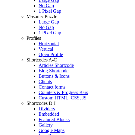
Large Gap
No Gap
1 Pixel Gap
Masonry Puzzle
Large Gap
No Gap
1 Pixel Gap
Profiles
Horizontal
Vertical
Open Profile
Shortcodes A-C
Articles Shortcode
Blog Shortcode
Buttons & Icons
Clients
Contact forms
Counters & Progress Bars
Custom HTML, CSS, JS
Shortcodes D-I
Dividers
Embedded
Featured Blocks
Gallery
Google Maps