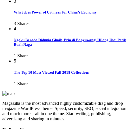
3
What does Power of US mean for China’s Economy
3
Shares
4
Ngaku Berada Didunia Ghaib, Pria di Banyuwangi Hilang Usai Petik
Buah Naga
1
Share
5
The Top 10 Most Viewed Fall 2018 Collections
1
Share
Magazilla is the most advanced highly customizable drag and drop
magazine WordPress theme. Speed, security, SEO, social integration
and much more – all in one theme. Start writing, publishing,
advertising and sharing in minutes.