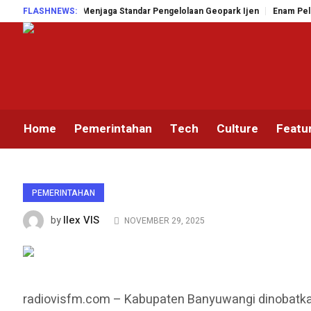
nyuwangi Menjaga Standar Pengelolaan Geopark Ijen
FLASHNEWS:
Enam Pelabuhan A
Home
Pemerintahan
Tech
Culture
Featu
PEMERINTAHAN
Ilex VIS
by
NOVEMBER 29, 2025
radiovisfm.com – Kabupaten Banyuwangi dinobatkan