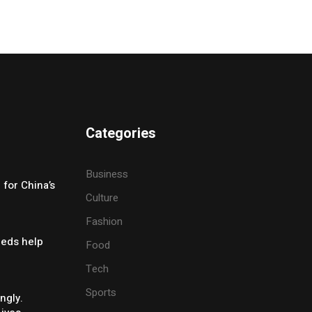
Categories
Business
for China’s
Culture
Fashion
eeds help
Food
Tech
Sports
ngly.