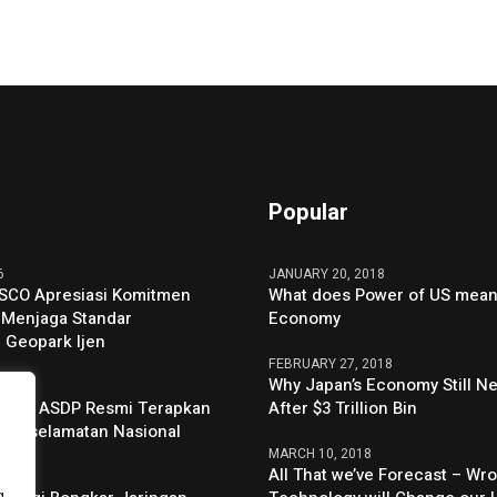
Popular
6
JANUARY 20, 2018
SCO Apresiasi Komitmen
What does Power of US mean 
 Menjaga Standar
Economy
 Geopark Ijen
FEBRUARY 27, 2018
Why Japan’s Economy Still N
6
uhan ASDP Resmi Terapkan
After $3 Trillion Bin
u Keselamatan Nasional
MARCH 10, 2018
All That we’ve Forecast – Wro
6
g