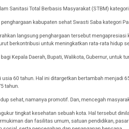
lam Sanitasi Total Berbasis Masyarakat (STBM) kategor
 penghargaan kabupaten sehat Swasti Saba kategori Pa
erahkan langsung penghargaan tersebut mengapresiasi
urut berkontribusi untuk meningkatkan rata-rata hidup 
bagi Kepala Daerah, Bupati, Walikota, Gubernur, untuk 
ai usia 60 tahun. Hal ini ditargetkan bertambah menjadi
75 tahun.
up sehat, namanya promotif. Dan, mencegah masyarakat d
ur tingkat kesehatan sebuah kota. Hal tersebut dinila
mukiman dan fasilitas umum, satuan pendidikan, pasar r
ungan sosial, serta pencegahan dan penanganan bencana.