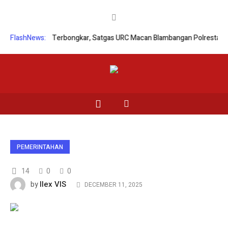
gal Palsu Terbongkar, Satgas URC Macan Blambangan Polresta Banyuwa
FlashNews:
PEMERINTAHAN
14
0
0
Ilex VIS
by
DECEMBER 11, 2025