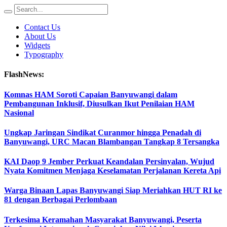
Contact Us
About Us
Widgets
Typography
FlashNews:
Komnas HAM Soroti Capaian Banyuwangi dalam
Pembangunan Inklusif, Diusulkan Ikut Penilaian HAM
Nasional
Ungkap Jaringan Sindikat Curanmor hingga Penadah di
Banyuwangi, URC Macan Blambangan Tangkap 8 Tersangka
KAI Daop 9 Jember Perkuat Keandalan Persinyalan, Wujud
Nyata Komitmen Menjaga Keselamatan Perjalanan Kereta Api
Warga Binaan Lapas Banyuwangi Siap Meriahkan HUT RI ke
81 dengan Berbagai Perlombaan
Terkesima Keramahan Masyarakat Banyuwangi, Peserta