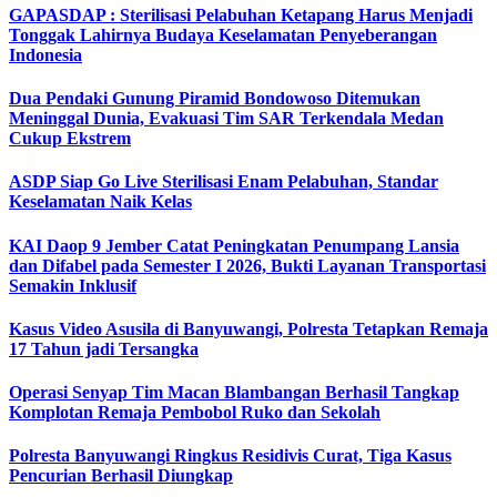
GAPASDAP : Sterilisasi Pelabuhan Ketapang Harus Menjadi
Tonggak Lahirnya Budaya Keselamatan Penyeberangan
Indonesia
Dua Pendaki Gunung Piramid Bondowoso Ditemukan
Meninggal Dunia, Evakuasi Tim SAR Terkendala Medan
Cukup Ekstrem
ASDP Siap Go Live Sterilisasi Enam Pelabuhan, Standar
Keselamatan Naik Kelas
KAI Daop 9 Jember Catat Peningkatan Penumpang Lansia
dan Difabel pada Semester I 2026, Bukti Layanan Transportasi
Semakin Inklusif
Kasus Video Asusila di Banyuwangi, Polresta Tetapkan Remaja
17 Tahun jadi Tersangka
Operasi Senyap Tim Macan Blambangan Berhasil Tangkap
Komplotan Remaja Pembobol Ruko dan Sekolah
Polresta Banyuwangi Ringkus Residivis Curat, Tiga Kasus
Pencurian Berhasil Diungkap