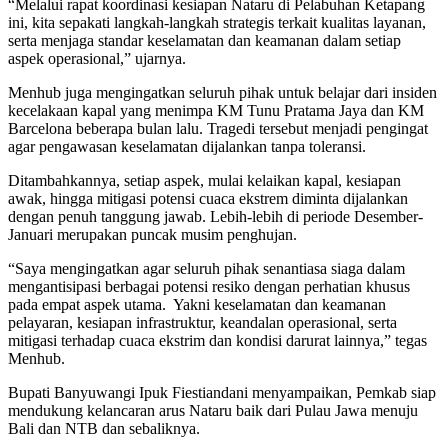
“Melalui rapat koordinasi kesiapan Nataru di Pelabuhan Ketapang
ini, kita sepakati langkah-langkah strategis terkait kualitas layanan,
serta menjaga standar keselamatan dan keamanan dalam setiap
aspek operasional,” ujarnya.
Menhub juga mengingatkan seluruh pihak untuk belajar dari insiden
kecelakaan kapal yang menimpa KM Tunu Pratama Jaya dan KM
Barcelona beberapa bulan lalu. Tragedi tersebut menjadi pengingat
agar pengawasan keselamatan dijalankan tanpa toleransi.
Ditambahkannya, setiap aspek, mulai kelaikan kapal, kesiapan
awak, hingga mitigasi potensi cuaca ekstrem diminta dijalankan
dengan penuh tanggung jawab. Lebih-lebih di periode Desember-
Januari merupakan puncak musim penghujan.
“Saya mengingatkan agar seluruh pihak senantiasa siaga dalam
mengantisipasi berbagai potensi resiko dengan perhatian khusus
pada empat aspek utama. Yakni keselamatan dan keamanan
pelayaran, kesiapan infrastruktur, keandalan operasional, serta
mitigasi terhadap cuaca ekstrim dan kondisi darurat lainnya,” tegas
Menhub.
Bupati Banyuwangi Ipuk Fiestiandani menyampaikan, Pemkab siap
mendukung kelancaran arus Nataru baik dari Pulau Jawa menuju
Bali dan NTB dan sebaliknya.