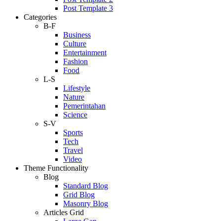
Post Template 3
Categories
B-F
Business
Culture
Entertainment
Fashion
Food
L-S
Lifestyle
Nature
Pemerintahan
Science
S-V
Sports
Tech
Travel
Video
Theme Functionality
Blog
Standard Blog
Grid Blog
Masonry Blog
Articles Grid