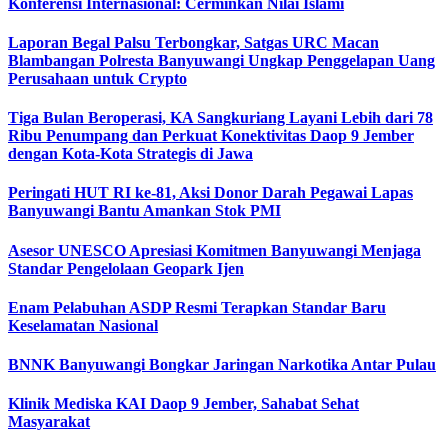
Konferensi Internasional: Cerminkan Nilai Islami
Laporan Begal Palsu Terbongkar, Satgas URC Macan
Blambangan Polresta Banyuwangi Ungkap Penggelapan Uang
Perusahaan untuk Crypto
Tiga Bulan Beroperasi, KA Sangkuriang Layani Lebih dari 78
Ribu Penumpang dan Perkuat Konektivitas Daop 9 Jember
dengan Kota-Kota Strategis di Jawa
Peringati HUT RI ke-81, Aksi Donor Darah Pegawai Lapas
Banyuwangi Bantu Amankan Stok PMI
Asesor UNESCO Apresiasi Komitmen Banyuwangi Menjaga
Standar Pengelolaan Geopark Ijen
Enam Pelabuhan ASDP Resmi Terapkan Standar Baru
Keselamatan Nasional
BNNK Banyuwangi Bongkar Jaringan Narkotika Antar Pulau
Klinik Mediska KAI Daop 9 Jember, Sahabat Sehat
Masyarakat