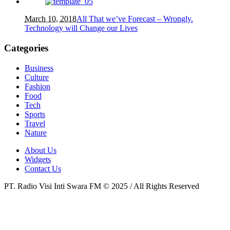
March 10, 2018
All That we’ve Forecast – Wrongly.
Technology will Change our Lives
Categories
Business
Culture
Fashion
Food
Tech
Sports
Travel
Nature
About Us
Widgets
Contact Us
PT. Radio Visi Inti Swara FM © 2025 / All Rights Reserved