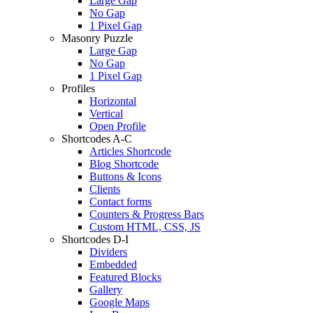
Large Gap
No Gap
1 Pixel Gap
Masonry Puzzle
Large Gap
No Gap
1 Pixel Gap
Profiles
Horizontal
Vertical
Open Profile
Shortcodes A-C
Articles Shortcode
Blog Shortcode
Buttons & Icons
Clients
Contact forms
Counters & Progress Bars
Custom HTML, CSS, JS
Shortcodes D-I
Dividers
Embedded
Featured Blocks
Gallery
Google Maps