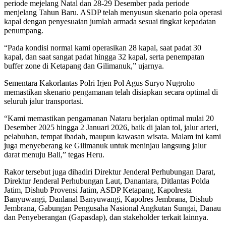
periode mejelang Natal dan 28-29 Desember pada periode
menjelang Tahun Baru. ASDP telah menyusun skenario pola operasi
kapal dengan penyesuaian jumlah armada sesuai tingkat kepadatan
penumpang.
“Pada kondisi normal kami operasikan 28 kapal, saat padat 30
kapal, dan saat sangat padat hingga 32 kapal, serta penempatan
buffer zone di Ketapang dan Gilimanuk,” ujarnya.
Sementara Kakorlantas Polri Irjen Pol Agus Suryo Nugroho
memastikan skenario pengamanan telah disiapkan secara optimal di
seluruh jalur transportasi.
“Kami memastikan pengamanan Nataru berjalan optimal mulai 20
Desember 2025 hingga 2 Januari 2026, baik di jalan tol, jalur arteri,
pelabuhan, tempat ibadah, maupun kawasan wisata. Malam ini kami
juga menyeberang ke Gilimanuk untuk meninjau langsung jalur
darat menuju Bali,” tegas Heru.
Rakor tersebut juga dihadiri Direktur Jenderal Perhubungan Darat,
Direktur Jenderal Perhubungan Laut, Danantara, Ditlantas Polda
Jatim, Dishub Provensi Jatim, ASDP Ketapang, Kapolresta
Banyuwangi, Danlanal Banyuwangi, Kapolres Jembrana, Dishub
Jembrana, Gabungan Pengusaha Nasional Angkutan Sungai, Danau
dan Penyeberangan (Gapasdap), dan stakeholder terkait lainnya.