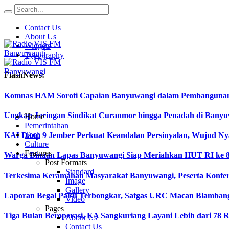
Contact Us
About Us
Widgets
Typography
FlashNews:
Komnas HAM Soroti Capaian Banyuwangi dalam Pembangunan In
Ungkap Jaringan Sindikat Curanmor hingga Penadah di Ban
Home
Pemerintahan
Tech
KAI Daop 9 Jember Perkuat Keandalan Persinyalan, Wujud Ny
Culture
Features
Warga Binaan Lapas Banyuwangi Siap Meriahkan HUT RI ke 8
Post Formats
Standard
Terkesima Keramahan Masyarakat Banyuwangi, Peserta Konferen
Image
Gallery
Laporan Begal Palsu Terbongkar, Satgas URC Macan Blamban
Video
Pages
Tiga Bulan Beroperasi, KA Sangkuriang Layani Lebih dari 78 
About Us
Contact Us