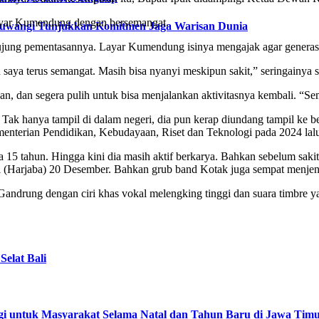
ayar Kumendung dengan bersemangat.
nyuwangi Tunjukkan Komitmen Jaga Warisan Dunia
ung pementasannya. Layar Kumendung isinya mengajak agar generasi
u saya terus semangat. Masih bisa nyanyi meskipun sakit,” seringainy
dan segera pulih untuk bisa menjalankan aktivitasnya kembali. “Semog
k hanya tampil di dalam negeri, dia pun kerap diundang tampil ke be
terian Pendidikan, Kebudayaan, Riset dan Teknologi pada 2024 lal
 15 tahun. Hingga kini dia masih aktif berkarya. Bahkan sebelum saki
gi (Harjaba) 20 Desember. Bahkan grub band Kotak juga sempat men
andrung dengan ciri khas vokal melengking tinggi dan suara timbre ya
elat Bali
gi untuk Masyarakat Selama Natal dan Tahun Baru di Jawa Tim