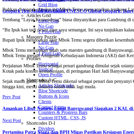
Grid Blog
Bahkan di tengah obrolan itu, Mbok Temu menyanyikan tembang L
Masonry Blog
Geopark Ijen Jalani Revalidasi UNESCO Global Geopark, Ba
Articles Grid
Tembang “Layar Kumendung” biasa dinyanyikan para Gandrung di uj
Large Gap
No Gap
“Bu Ipuk kan tadi pesan agar saya semangat. Ini saya tunjukkan kala
1 Pixel Gap
Masonry Puzzle
Bupati Ipuk mendoakan agar Mbok Temu segera diberikan kesembuhan, 
Large Gap
No Gap
Mbok Temu merupakan salah satu maestro gandrung di Banyuwangi. Ta
1 Pixel Gap
Mbok Temu meraih Anugerah Kebudayaan Indonesia (AKI) dari Kemen
Profiles
Horizontal
Perjalanan Mbok Temu sebagai penari gandrung dimulai sejak usianya
Vertical
Kotak pada konser kemanusiaan, di peringatan Hari Jadi Banyuwan
Open Profile
Shortcodes A-C
Sejak masih gadis, Mbok Temu dikenal sebagai penari dan penyanyi G
Articles Shortcode
hingga kini, meski usianya sudah tidak lagi muda.
Blog Shortcode
Buttons & Icons
Prev Post
Clients
Contact forms
Amankan Libur Nataru, Lanal Banyuwangi Siagakan 2 KAL di S
Counters & Progress Bars
Custom HTML, CSS, JS
Next Post
Shortcodes D-I
Dividers
Pertamina Patra Niaga dan BPH Migas Pastikan Kesiapan Ener
Embedded