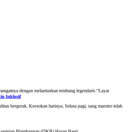
mangatnya dengan melantunkan tembang legendaris “Layar
n Inklusif
an bergerak. Keesokan harinya, Selasa pagi, sang maestro telah
an Kesenian Blambangan (DKB) Hasan Basri.