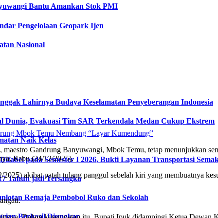
anyuwangi Bantu Amankan Stok PMI
dar Pengelolaan Geopark Ijen
tan Nasional
onggak Lahirnya Budaya Keselamatan Penyeberangan Indonesia
l Dunia, Evakuasi Tim SAR Terkendala Medan Cukup Ekstrem
matan Naik Kelas
an, maestro Gandrung Banyuwangi, Mbok Temu, tetap menunjukkan se
ya, Rabu (24/12/2025).
fabel pada Semester I 2026, Bukti Layanan Transportasi Semaki
5) akibat patah tulang panggul sebelah kiri yang membuatnya kesulit
17 Tahun jadi Tersangka
plotan Remaja Pembobol Ruko dan Sekolah
angati.
urian Berhasil Diungkap
hal lainnya. Dalam kesempatan itu, Bupati Ipuk didampingi Ketua Dew