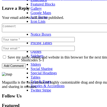
Featured Blocks
Leave a Reply
Gallery
Google Maps
Icon Boxes
Your email address will not be published.
Icon Lists
Shortcodes I-S
Images
Notice Boxes
Posts or Articles Slider
Pricing Tables
Profiles
Quotes
Sidebars
Save my name, email, and website in this browser for the next ti
Shortcodes S-T
Sliders
Social Sharing
Special Headings
Tables
Tabs & Tours
Magazilla is the most advanced highly customizable drag and drop mag
Toggles & Accordions
and sharing in minutes.
Twitter Stripe
Follow Us
Featured