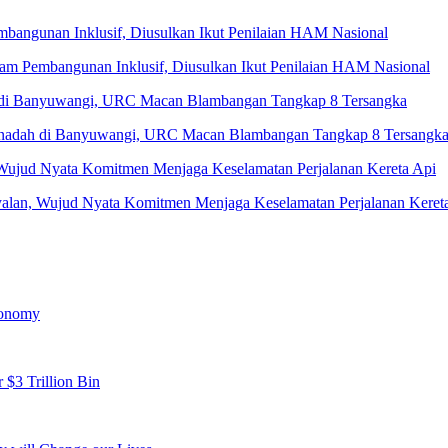
 Pembangunan Inklusif, Diusulkan Ikut Penilaian HAM Nasional
Penadah di Banyuwangi, URC Macan Blambangan Tangkap 8 Tersangk
yalan, Wujud Nyata Komitmen Menjaga Keselamatan Perjalanan Keret
conomy
 $3 Trillion Bin