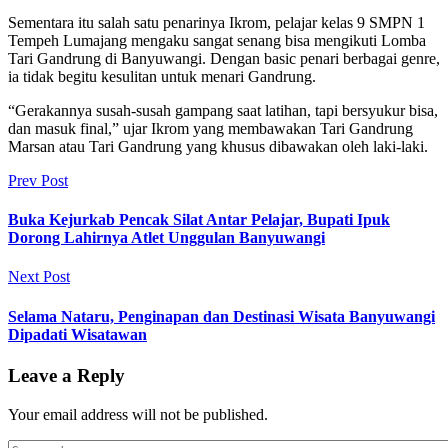
Sementara itu salah satu penarinya Ikrom, pelajar kelas 9 SMPN 1
Tempeh Lumajang mengaku sangat senang bisa mengikuti Lomba
Tari Gandrung di Banyuwangi. Dengan basic penari berbagai genre,
ia tidak begitu kesulitan untuk menari Gandrung.
“Gerakannya susah-susah gampang saat latihan, tapi bersyukur bisa,
dan masuk final,” ujar Ikrom yang membawakan Tari Gandrung
Marsan atau Tari Gandrung yang khusus dibawakan oleh laki-laki.
Prev Post
Buka Kejurkab Pencak Silat Antar Pelajar, Bupati Ipuk
Dorong Lahirnya Atlet Unggulan Banyuwangi
Next Post
Selama Nataru, Penginapan dan Destinasi Wisata Banyuwangi
Dipadati Wisatawan
Leave a Reply
Your email address will not be published.