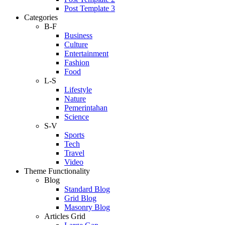
Post Template 3
Categories
B-F
Business
Culture
Entertainment
Fashion
Food
L-S
Lifestyle
Nature
Pemerintahan
Science
S-V
Sports
Tech
Travel
Video
Theme Functionality
Blog
Standard Blog
Grid Blog
Masonry Blog
Articles Grid