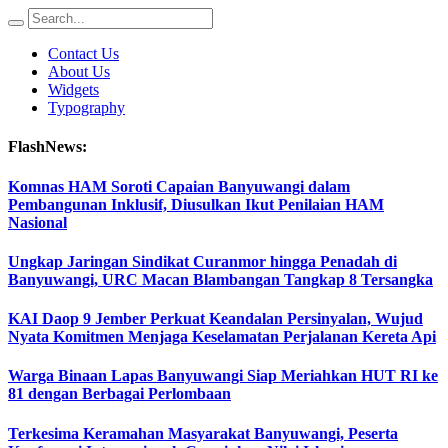
Contact Us
About Us
Widgets
Typography
FlashNews:
Komnas HAM Soroti Capaian Banyuwangi dalam
Pembangunan Inklusif, Diusulkan Ikut Penilaian HAM
Nasional
Ungkap Jaringan Sindikat Curanmor hingga Penadah di
Banyuwangi, URC Macan Blambangan Tangkap 8 Tersangka
KAI Daop 9 Jember Perkuat Keandalan Persinyalan, Wujud
Nyata Komitmen Menjaga Keselamatan Perjalanan Kereta Api
Warga Binaan Lapas Banyuwangi Siap Meriahkan HUT RI ke
81 dengan Berbagai Perlombaan
Terkesima Keramahan Masyarakat Banyuwangi, Peserta