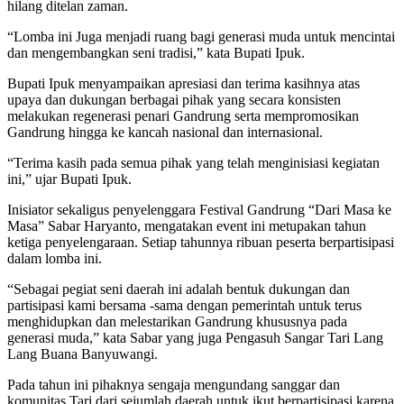
hilang ditelan zaman.
“Lomba ini Juga menjadi ruang bagi generasi muda untuk mencintai
dan mengembangkan seni tradisi,” kata Bupati Ipuk.
Bupati Ipuk menyampaikan apresiasi dan terima kasihnya atas
upaya dan dukungan berbagai pihak yang secara konsisten
melakukan regenerasi penari Gandrung serta mempromosikan
Gandrung hingga ke kancah nasional dan internasional.
“Terima kasih pada semua pihak yang telah menginisiasi kegiatan
ini,” ujar Bupati Ipuk.
Inisiator sekaligus penyelenggara Festival Gandrung “Dari Masa ke
Masa” Sabar Haryanto, mengatakan event ini metupakan tahun
ketiga penyelengaraan. Setiap tahunnya ribuan peserta berpartisipasi
dalam lomba ini.
“Sebagai pegiat seni daerah ini adalah bentuk dukungan dan
partisipasi kami bersama -sama dengan pemerintah untuk terus
menghidupkan dan melestarikan Gandrung khususnya pada
generasi muda,” kata Sabar yang juga Pengasuh Sangar Tari Lang
Lang Buana Banyuwangi.
Pada tahun ini pihaknya sengaja mengundang sanggar dan
komunitas Tari dari sejumlah daerah untuk ikut berpartisipasi karena