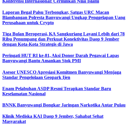
Konferensi Internasional: Cerminkan Nilai Islami
Laporan Begal Palsu Terbongkar, Satgas URC Macan
Blambangan Polresta Banyuwangi Ungkap Penggelapan Uang
Perusahaan untuk Crypto
Tiga Bulan Beroperasi, KA Sangkuriang Layani Lebih dari 78
Ribu Penumpang dan Perkuat Konektivitas Daop 9 Jember
dengan Kota-Kota Strategis di Jawa
Peringati HUT RI ke-81, Aksi Donor Darah Pegawai Lapas
Banyuwangi Bantu Amankan Stok PMI
Asesor UNESCO Apresiasi Komitmen Banyuwangi Menjaga
Standar Pengelolaan Geopark Ijen
Enam Pelabuhan ASDP Resmi Terapkan Standar Baru
Keselamatan Nasional
BNNK Banyuwangi Bongkar Jaringan Narkotika Antar Pulau
Klinik Mediska KAI Daop 9 Jember, Sahabat Sehat
Masyarakat