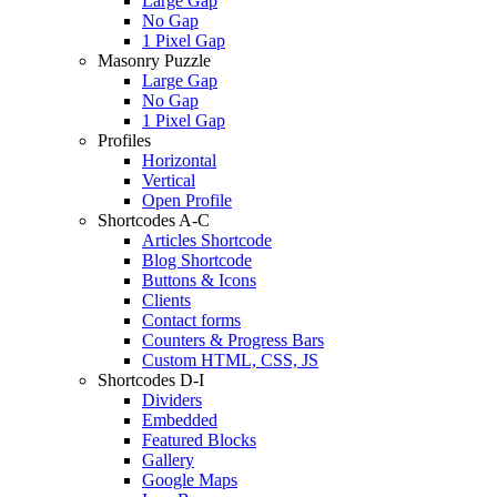
Large Gap
No Gap
1 Pixel Gap
Masonry Puzzle
Large Gap
No Gap
1 Pixel Gap
Profiles
Horizontal
Vertical
Open Profile
Shortcodes A-C
Articles Shortcode
Blog Shortcode
Buttons & Icons
Clients
Contact forms
Counters & Progress Bars
Custom HTML, CSS, JS
Shortcodes D-I
Dividers
Embedded
Featured Blocks
Gallery
Google Maps