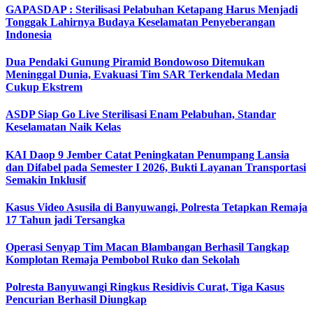
GAPASDAP : Sterilisasi Pelabuhan Ketapang Harus Menjadi
Tonggak Lahirnya Budaya Keselamatan Penyeberangan
Indonesia
Dua Pendaki Gunung Piramid Bondowoso Ditemukan
Meninggal Dunia, Evakuasi Tim SAR Terkendala Medan
Cukup Ekstrem
ASDP Siap Go Live Sterilisasi Enam Pelabuhan, Standar
Keselamatan Naik Kelas
KAI Daop 9 Jember Catat Peningkatan Penumpang Lansia
dan Difabel pada Semester I 2026, Bukti Layanan Transportasi
Semakin Inklusif
Kasus Video Asusila di Banyuwangi, Polresta Tetapkan Remaja
17 Tahun jadi Tersangka
Operasi Senyap Tim Macan Blambangan Berhasil Tangkap
Komplotan Remaja Pembobol Ruko dan Sekolah
Polresta Banyuwangi Ringkus Residivis Curat, Tiga Kasus
Pencurian Berhasil Diungkap