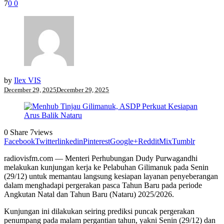
7
0
0
by
Ilex VIS
December 29, 2025
December 29, 2025
0
Share
7
views
Facebook
Twitter
linkedin
Pinterest
Google+
Reddit
Mix
Tumblr
radiovisfm.com — Menteri Perhubungan Dudy Purwagandhi
melakukan kunjungan kerja ke Pelabuhan Gilimanuk pada Senin
(29/12) untuk memantau langsung kesiapan layanan penyeberangan
dalam menghadapi pergerakan pasca Tahun Baru pada periode
Angkutan Natal dan Tahun Baru (Nataru) 2025/2026.
Kunjungan ini dilakukan seiring prediksi puncak pergerakan
penumpang pada malam pergantian tahun, yakni Senin (29/12) dan