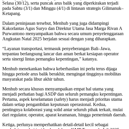
Selasa (30/12), serta puncak arus balik yang diperkirakan terjadi
pada Sabtu (3/1) dan Minggu (4/1) di lintasan strategis Gilimanuk–
Ketapang.
Dalam peninjauan tersebut, Menhub yang juga didampingi
Kakorlantas Agus Suryo dan Direktur Utama Jasa Marga Rivan A
Purwantono menyampaikan bahwa secara umum penyelenggaraan
Angkutan Natal 2025 berjalan sesuai dengan yang diharapkan.
“Layanan transportasi, termasuk penyeberangan Bali–Jawa,
terpantau berlangsung lancar dan aman berkat kesiapan operator
serta sinergi lintas pemangku kepentingan,” katanya.
Menhub menekankan bahwa keberhasilan ini perlu terus dijaga
hingga periode arus balik berakhir, mengingat tingginya mobilitas
masyarakat pada libur akhir tahun.
Menhub secara khusus menyampaikan empat hal utama yang
menjadi perhatian bagi ASDP dan seluruh pemangku kepentingan.
Pertama, aspek keselamatan (safety) harus menjadi prioritas utama
dalam setiap pengambilan keputusan operasional. Kedua,
pentingnya kolaborasi yang solid antar seluruh pihak terkait, mulai
dari regulator, operator, aparat keamanan, hingga pemerintah daerah.
Ketiga, perlunya memperhatikan detail-detail kecil sebagai