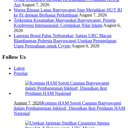
Api
August 7, 2026
Warga Binaan Lapas Banyuwangi Siap Meriahkan HUT RI
ke 81 dengan Berbagai Perlombaan
August 7, 2026
Terkesima Keramahan Masyarakat Banyuwangi, Peserta
Konferensi Internasional: Cerminkan Nilai Islami
August 6,
2026
Laporan Begal Palsu Terbongkar, Satgas URC Macan
Blambangan Polresta Banyuwangi Ungkap Penggelapan
Uang Perusahaan untuk Crypto
August 6, 2026
Follow Us
Latest
Popular
August 7, 2026
Komnas HAM Soroti Capaian Banyuwangi
dalam Pembangunan Inklusif, Diusulkan Ikut Penilaian HAM
Nasional