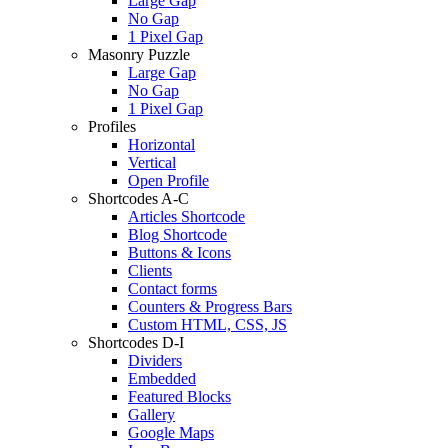
Large Gap
No Gap
1 Pixel Gap
Masonry Puzzle
Large Gap
No Gap
1 Pixel Gap
Profiles
Horizontal
Vertical
Open Profile
Shortcodes A-C
Articles Shortcode
Blog Shortcode
Buttons & Icons
Clients
Contact forms
Counters & Progress Bars
Custom HTML, CSS, JS
Shortcodes D-I
Dividers
Embedded
Featured Blocks
Gallery
Google Maps