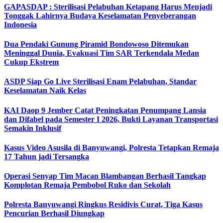
GAPASDAP : Sterilisasi Pelabuhan Ketapang Harus Menjadi
Tonggak Lahirnya Budaya Keselamatan Penyeberangan
Indonesia
Dua Pendaki Gunung Piramid Bondowoso Ditemukan
Meninggal Dunia, Evakuasi Tim SAR Terkendala Medan
Cukup Ekstrem
ASDP Siap Go Live Sterilisasi Enam Pelabuhan, Standar
Keselamatan Naik Kelas
KAI Daop 9 Jember Catat Peningkatan Penumpang Lansia
dan Difabel pada Semester I 2026, Bukti Layanan Transportasi
Semakin Inklusif
Kasus Video Asusila di Banyuwangi, Polresta Tetapkan Remaja
17 Tahun jadi Tersangka
Operasi Senyap Tim Macan Blambangan Berhasil Tangkap
Komplotan Remaja Pembobol Ruko dan Sekolah
Polresta Banyuwangi Ringkus Residivis Curat, Tiga Kasus
Pencurian Berhasil Diungkap