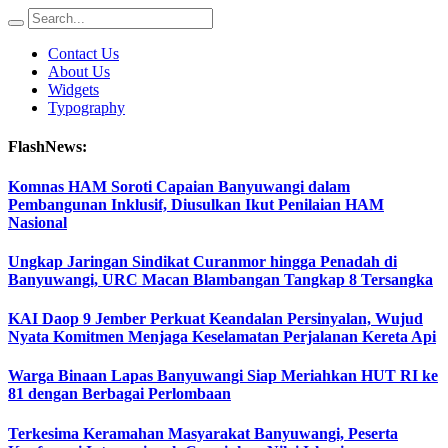
Contact Us
About Us
Widgets
Typography
FlashNews:
Komnas HAM Soroti Capaian Banyuwangi dalam
Pembangunan Inklusif, Diusulkan Ikut Penilaian HAM
Nasional
Ungkap Jaringan Sindikat Curanmor hingga Penadah di
Banyuwangi, URC Macan Blambangan Tangkap 8 Tersangka
KAI Daop 9 Jember Perkuat Keandalan Persinyalan, Wujud
Nyata Komitmen Menjaga Keselamatan Perjalanan Kereta Api
Warga Binaan Lapas Banyuwangi Siap Meriahkan HUT RI ke
81 dengan Berbagai Perlombaan
Terkesima Keramahan Masyarakat Banyuwangi, Peserta