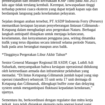
pembelajaran dari insiden kecelakaan KMP Tunu pada Juli 2025
lalu agar tidak terulang kembali. Keempat, kewaspadaan tinggi
terhadap potensi cuaca ekstrem yang dapat terjadi kapan saja dan
berdampak langsung pada keselamatan pelayaran.
Sejalan dengan arahan tersebut, PT ASDP Indonesia Ferry (Persero)
memastikan kesiapan layanan penyeberangan lintasan Gilimanuk–
Ketapang dalam menghadapi arus pergerakan Nataru. Berbagai
langkah antisipatif disiapkan untuk menjaga kelancaran,
keselamatan, dan kenyamanan pengguna jasa, seiring dinamika
trafik yang terus dipantau secara intensif selama periode Nataru,
baik pada arus berangkat maupun arus balik.
*Tingginya Pergerakan Libur Akhir Tahun*
Senior General Manager Regional III ASDP, Capt. Luthfi Adi
Subarkah, menyampaikan bahwa kesiapan operasional didukung
oleh ketersediaan armada dan infrastruktur pelabuhan yang
memadai. “Di lintas Ketapang-Gilimanuk jumlah kapal yang siap
operasi (standbye) sebanyak 55 unit serta 17 unit dermaga di
Ketapang dan Gilimanuk, dilengkapi buffer zone dan delaying
system untuk mengantisipasi fluktuasi kepadatan kendaraan,”
ujarnya.
Sementara itu, berkoordinasi dengan regulator dan mitra kerja
terkait, juga telah disiapkan skenario pola operasi kapal yang