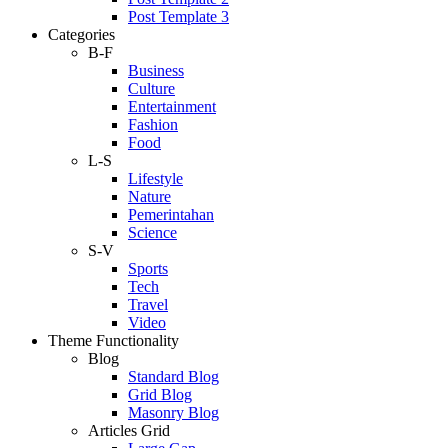
Post Template 3
Categories
B-F
Business
Culture
Entertainment
Fashion
Food
L-S
Lifestyle
Nature
Pemerintahan
Science
S-V
Sports
Tech
Travel
Video
Theme Functionality
Blog
Standard Blog
Grid Blog
Masonry Blog
Articles Grid