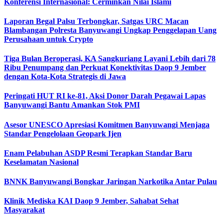
Konferensi Internasional: Cerminkan Nilai Islami
Laporan Begal Palsu Terbongkar, Satgas URC Macan
Blambangan Polresta Banyuwangi Ungkap Penggelapan Uang
Perusahaan untuk Crypto
Tiga Bulan Beroperasi, KA Sangkuriang Layani Lebih dari 78
Ribu Penumpang dan Perkuat Konektivitas Daop 9 Jember
dengan Kota-Kota Strategis di Jawa
Peringati HUT RI ke-81, Aksi Donor Darah Pegawai Lapas
Banyuwangi Bantu Amankan Stok PMI
Asesor UNESCO Apresiasi Komitmen Banyuwangi Menjaga
Standar Pengelolaan Geopark Ijen
Enam Pelabuhan ASDP Resmi Terapkan Standar Baru
Keselamatan Nasional
BNNK Banyuwangi Bongkar Jaringan Narkotika Antar Pulau
Klinik Mediska KAI Daop 9 Jember, Sahabat Sehat
Masyarakat