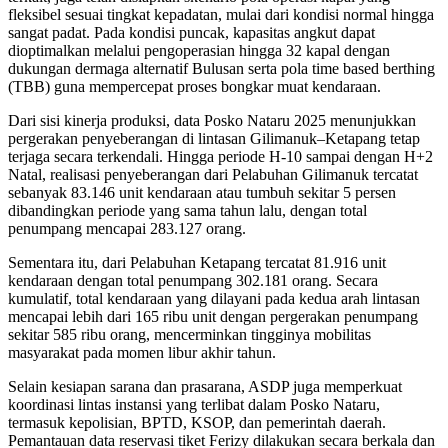
fleksibel sesuai tingkat kepadatan, mulai dari kondisi normal hingga
sangat padat. Pada kondisi puncak, kapasitas angkut dapat
dioptimalkan melalui pengoperasian hingga 32 kapal dengan
dukungan dermaga alternatif Bulusan serta pola time based berthing
(TBB) guna mempercepat proses bongkar muat kendaraan.
Dari sisi kinerja produksi, data Posko Nataru 2025 menunjukkan
pergerakan penyeberangan di lintasan Gilimanuk–Ketapang tetap
terjaga secara terkendali. Hingga periode H-10 sampai dengan H+2
Natal, realisasi penyeberangan dari Pelabuhan Gilimanuk tercatat
sebanyak 83.146 unit kendaraan atau tumbuh sekitar 5 persen
dibandingkan periode yang sama tahun lalu, dengan total
penumpang mencapai 283.127 orang.
Sementara itu, dari Pelabuhan Ketapang tercatat 81.916 unit
kendaraan dengan total penumpang 302.181 orang. Secara
kumulatif, total kendaraan yang dilayani pada kedua arah lintasan
mencapai lebih dari 165 ribu unit dengan pergerakan penumpang
sekitar 585 ribu orang, mencerminkan tingginya mobilitas
masyarakat pada momen libur akhir tahun.
Selain kesiapan sarana dan prasarana, ASDP juga memperkuat
koordinasi lintas instansi yang terlibat dalam Posko Nataru,
termasuk kepolisian, BPTD, KSOP, dan pemerintah daerah.
Pemantauan data reservasi tiket Ferizy dilakukan secara berkala dan