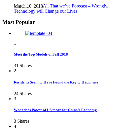
March 10, 2018
All That we’ve Forecast – Wrongly.
Technology will Change our Lives
Most Popular
1
Meet the Top Models of Fall 2018
31
Shares
2
Residents Seem to Have Found the Key to Happiness
24
Shares
3
What does Power of US mean for China’s Economy
3
Shares
4