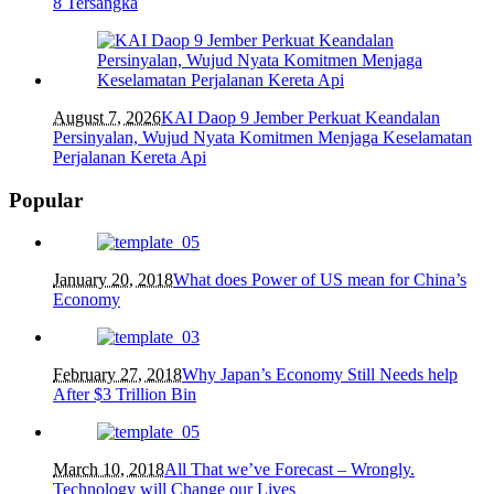
8 Tersangka
August 7, 2026
KAI Daop 9 Jember Perkuat Keandalan
Persinyalan, Wujud Nyata Komitmen Menjaga Keselamatan
Perjalanan Kereta Api
Popular
January 20, 2018
What does Power of US mean for China’s
Economy
February 27, 2018
Why Japan’s Economy Still Needs help
After $3 Trillion Bin
March 10, 2018
All That we’ve Forecast – Wrongly.
Technology will Change our Lives