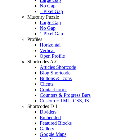
Large Gap
No Gap
1 Pixel Gap
Masonry Puzzle
Large Gap
No Gap
1 Pixel Gap
Profiles
Horizontal
Vertical
Open Profile
Shortcodes A-C
Articles Shortcode
Blog Shortcode
Buttons & Icons
Clients
Contact forms
Counters & Progress Bars
Custom HTML, CSS, JS
Shortcodes D-I
Dividers
Embedded
Featured Blocks
Gallery
Google Maps