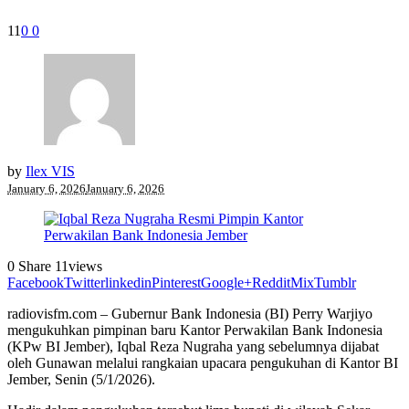
11
0
0
by
Ilex VIS
January 6, 2026
January 6, 2026
0
Share
11
views
Facebook
Twitter
linkedin
Pinterest
Google+
Reddit
Mix
Tumblr
radiovisfm.com – Gubernur Bank Indonesia (BI) Perry Warjiyo
mengukuhkan pimpinan baru Kantor Perwakilan Bank Indonesia
(KPw BI Jember), Iqbal Reza Nugraha yang sebelumnya dijabat
oleh Gunawan melalui rangkaian upacara pengukuhan di Kantor BI
Jember, Senin (5/1/2026).