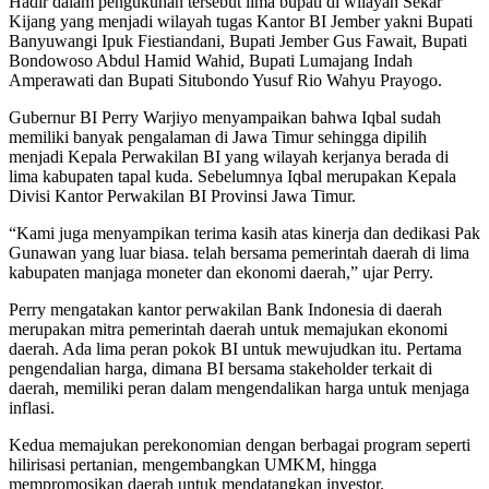
Hadir dalam pengukuhan tersebut lima bupati di wilayah Sekar
Kijang yang menjadi wilayah tugas Kantor BI Jember yakni Bupati
Banyuwangi Ipuk Fiestiandani, Bupati Jember Gus Fawait, Bupati
Bondowoso Abdul Hamid Wahid, Bupati Lumajang Indah
Amperawati dan Bupati Situbondo Yusuf Rio Wahyu Prayogo.
Gubernur BI Perry Warjiyo menyampaikan bahwa Iqbal sudah
memiliki banyak pengalaman di Jawa Timur sehingga dipilih
menjadi Kepala Perwakilan BI yang wilayah kerjanya berada di
lima kabupaten tapal kuda. Sebelumnya Iqbal merupakan Kepala
Divisi Kantor Perwakilan BI Provinsi Jawa Timur.
“Kami juga menyampikan terima kasih atas kinerja dan dedikasi Pak
Gunawan yang luar biasa. telah bersama pemerintah daerah di lima
kabupaten manjaga moneter dan ekonomi daerah,” ujar Perry.
Perry mengatakan kantor perwakilan Bank Indonesia di daerah
merupakan mitra pemerintah daerah untuk memajukan ekonomi
daerah. Ada lima peran pokok BI untuk mewujudkan itu. Pertama
pengendalian harga, dimana BI bersama stakeholder terkait di
daerah, memiliki peran dalam mengendalikan harga untuk menjaga
inflasi.
Kedua memajukan perekonomian dengan berbagai program seperti
hilirisasi pertanian, mengembangkan UMKM, hingga
mempromosikan daerah untuk mendatangkan investor.