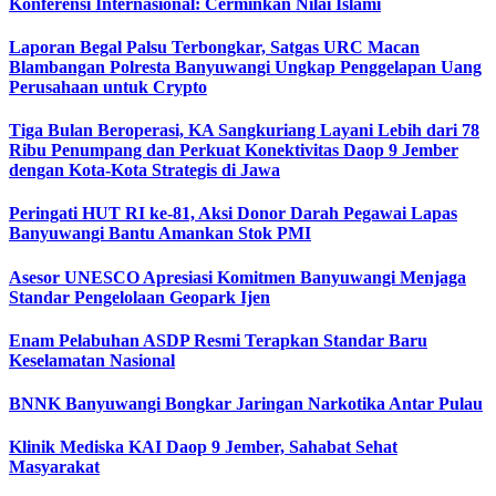
Konferensi Internasional: Cerminkan Nilai Islami
Laporan Begal Palsu Terbongkar, Satgas URC Macan
Blambangan Polresta Banyuwangi Ungkap Penggelapan Uang
Perusahaan untuk Crypto
Tiga Bulan Beroperasi, KA Sangkuriang Layani Lebih dari 78
Ribu Penumpang dan Perkuat Konektivitas Daop 9 Jember
dengan Kota-Kota Strategis di Jawa
Peringati HUT RI ke-81, Aksi Donor Darah Pegawai Lapas
Banyuwangi Bantu Amankan Stok PMI
Asesor UNESCO Apresiasi Komitmen Banyuwangi Menjaga
Standar Pengelolaan Geopark Ijen
Enam Pelabuhan ASDP Resmi Terapkan Standar Baru
Keselamatan Nasional
BNNK Banyuwangi Bongkar Jaringan Narkotika Antar Pulau
Klinik Mediska KAI Daop 9 Jember, Sahabat Sehat
Masyarakat