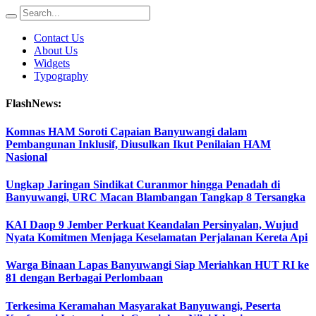
Contact Us
About Us
Widgets
Typography
FlashNews:
Komnas HAM Soroti Capaian Banyuwangi dalam
Pembangunan Inklusif, Diusulkan Ikut Penilaian HAM
Nasional
Ungkap Jaringan Sindikat Curanmor hingga Penadah di
Banyuwangi, URC Macan Blambangan Tangkap 8 Tersangka
KAI Daop 9 Jember Perkuat Keandalan Persinyalan, Wujud
Nyata Komitmen Menjaga Keselamatan Perjalanan Kereta Api
Warga Binaan Lapas Banyuwangi Siap Meriahkan HUT RI ke
81 dengan Berbagai Perlombaan
Terkesima Keramahan Masyarakat Banyuwangi, Peserta