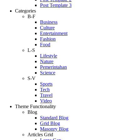
Post Template 3
Categories
B-F
Business
Culture
Entertainment
Fashion
Food
L-S
Lifestyle
Nature
Pemerintahan
Science
S-V
Sports
Tech
Travel
Video
Theme Functionality
Blog
Standard Blog
Grid Blog
Masonry Blog
Articles Grid