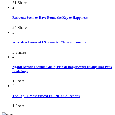
31
Shares
2
Residents Seem to Have Found the Key to Happiness
24
Shares
3
What does Power of US mean for China’s Economy
3
Shares
4
Ngaku Berada Didunia Ghaib, Pria di Banyuwangi Hilang Usai Petik
Buah Naga
1
Share
5
The Top 10 Most Viewed Fall 2018 Collections
1
Share