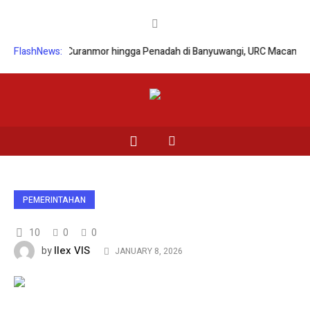
 Sindikat Curanmor hingga Penadah di Banyuwangi, URC Macan Blamban
FlashNews:
PEMERINTAHAN
10
0
0
Ilex VIS
by
JANUARY 8, 2026