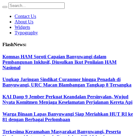
Contact Us
About Us
Widgets
Typography
FlashNews:
Komnas HAM Soroti Capaian Banyuwangi dalam
Pembangunan Inklusif, Diusulkan Ikut Penilaian HAM
Nasional
Ungkap Jaringan Sindikat Curanmor hingga Penadah di
Banyuwangi, URC Macan Blambangan Tangkap 8 Tersangka
KAI Daop 9 Jember Perkuat Keandalan Persinyalan, Wujud
Nyata Komitmen Menjaga Keselamatan Perjalanan Kereta Api
Warga Binaan Lapas Banyuwangi Siap Meriahkan HUT RI ke
81 dengan Berbagai Perlombaan
Terkesima Keramahan Masyarakat Banyuwangi, Peserta