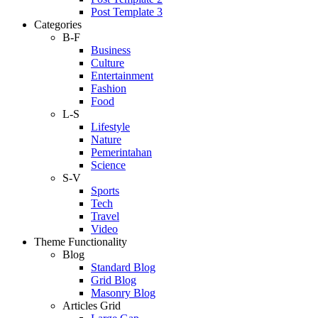
Post Template 3
Categories
B-F
Business
Culture
Entertainment
Fashion
Food
L-S
Lifestyle
Nature
Pemerintahan
Science
S-V
Sports
Tech
Travel
Video
Theme Functionality
Blog
Standard Blog
Grid Blog
Masonry Blog
Articles Grid