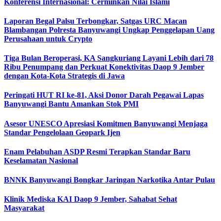
Konferensi Internasional: Cerminkan Nilai Islami
Laporan Begal Palsu Terbongkar, Satgas URC Macan
Blambangan Polresta Banyuwangi Ungkap Penggelapan Uang
Perusahaan untuk Crypto
Tiga Bulan Beroperasi, KA Sangkuriang Layani Lebih dari 78
Ribu Penumpang dan Perkuat Konektivitas Daop 9 Jember
dengan Kota-Kota Strategis di Jawa
Peringati HUT RI ke-81, Aksi Donor Darah Pegawai Lapas
Banyuwangi Bantu Amankan Stok PMI
Asesor UNESCO Apresiasi Komitmen Banyuwangi Menjaga
Standar Pengelolaan Geopark Ijen
Enam Pelabuhan ASDP Resmi Terapkan Standar Baru
Keselamatan Nasional
BNNK Banyuwangi Bongkar Jaringan Narkotika Antar Pulau
Klinik Mediska KAI Daop 9 Jember, Sahabat Sehat
Masyarakat