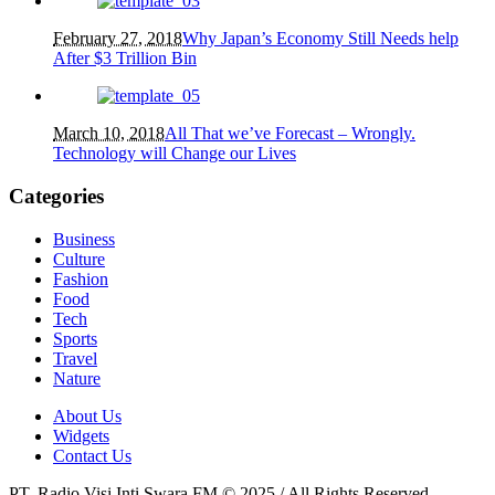
February 27, 2018
Why Japan’s Economy Still Needs help
After $3 Trillion Bin
March 10, 2018
All That we’ve Forecast – Wrongly.
Technology will Change our Lives
Categories
Business
Culture
Fashion
Food
Tech
Sports
Travel
Nature
About Us
Widgets
Contact Us
PT. Radio Visi Inti Swara FM © 2025 / All Rights Reserved