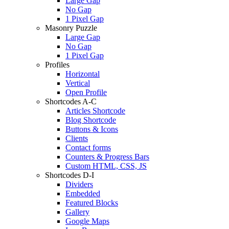
Large Gap
No Gap
1 Pixel Gap
Masonry Puzzle
Large Gap
No Gap
1 Pixel Gap
Profiles
Horizontal
Vertical
Open Profile
Shortcodes A-C
Articles Shortcode
Blog Shortcode
Buttons & Icons
Clients
Contact forms
Counters & Progress Bars
Custom HTML, CSS, JS
Shortcodes D-I
Dividers
Embedded
Featured Blocks
Gallery
Google Maps