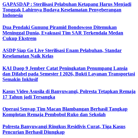
GAPASDAP : Sterilisasi Pelabuhan Ketapang Harus Menjadi
Tonggak Lahirnya Budaya Keselamatan Penyeberangan
Indonesia
Dua Pendaki Gunung Piramid Bondowoso Ditemukan
Meninggal Dunia, Evakuasi Tim SAR Terkendala Medan
Cukup Ekstrem
ASDP Siap Go Live Sterilisasi Enam Pelabuhan, Standar
Keselamatan Naik Kelas
KAI Daop 9 Jember Catat Peningkatan Penumpang Lansia
dan Difabel pada Semester I 2026, Bukti Layanan Transportasi
Semakin Inklusif
Kasus Video Asusila di Banyuwangi, Polresta Tetapkan Remaja
17 Tahun jadi Tersangka
Operasi Senyap Tim Macan Blambangan Berhasil Tangkap
Komplotan Remaja Pembobol Ruko dan Sekolah
Polresta Banyuwangi Ringkus Residivis Curat, Tiga Kasus
Pencurian Berhasil Diungkap