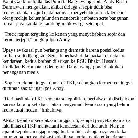
Kanit Gakkum Satlantas Polresta Banyuwangi Ipda Andy Restu
Darmawan mengatakan, akibat diduga si sopir tidak bisa
mengendalikan laju kendaraannya, menyebabkan truck tersebut
oleng melaju keluar jalur dan menabrak jembatan serta bangunan
rumah juga kandang kambing milik warga setempat.
“Truck itupun terguling ke kanan yang menyebabkan sopir dan
kernet terjepit,” ungkap Ipda Andy.
Upaya evakuasi pun berlangsung dramatis karena posisi kedua
korban sulit dijangkau. Setelah berhasil di keluarkan dari dalam
kendaraan, kedua korban dilarikan ke RSU Bhakti Husada
Kerikilan Kecamatan Glenmore, Banyuwangi guna dilakukan
penanganan medis.
“Sopir truck meninggal dunia di TKP, sedangkan kernet meninggal
di rumah sakit,” ujar Ipda Andy.
“Dari hasil olah TKP sementara kepolisian, peristiwa ini disebabkan
karena kurang kehatian-hatian pengemudi kendaraan yang belum
menguasai medan,” imbuhnya.
Akibat kejadian kecelakaan tunggal ini, sempat penyebabkan arus
lalu lintas di TKP mengalami kemacetan dari dua arah. Namun
aparat kepolisian sigap mengatur lalu lintas dengan system buka
tutup guna mengantisipasi terjadinya antrian panjang kendaraan