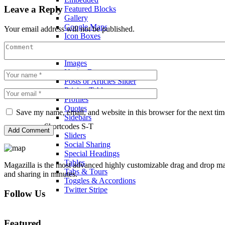
Leave a Reply
Featured Blocks
Gallery
Google Maps
Your email address will not be published.
Icon Boxes
Icon Lists
Shortcodes I-S
Images
Notice Boxes
Posts or Articles Slider
Pricing Tables
Profiles
Quotes
Save my name, email, and website in this browser for the next ti
Sidebars
Shortcodes S-T
Sliders
Social Sharing
Special Headings
Tables
Magazilla is the most advanced highly customizable drag and drop mag
Tabs & Tours
and sharing in minutes.
Toggles & Accordions
Twitter Stripe
Follow Us
Featured