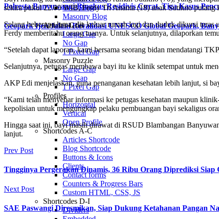
Polresta Banyuwangi Ringkus Residivis Curat, Tiga Kasus Penc
sekira pukul 22.00 WIB, Ferdy Tri Ananta (18) anak Sutikno pulang 
Grid Blog
Masonry Blog
Selang beberapa lama, dia keluar rumah lagi dan duduk dikursi teras u
Articles Grid
Geopark Ijen Jalani Revalidasi UNESCO Global Geopark, Ba
Ferdy memberitahu orang tuanya. Untuk selanjutnya, dilaporkan temu
Large Gap
No Gap
“Setelah dapat laporan, kami bersama seorang bidan mendatangi TK
1 Pixel Gap
Masonry Puzzle
Selanjutnya, petugas membawa bayi itu ke klinik setempat untuk men
Large Gap
No Gap
AKP Edi menjelaskan, guna penanganan kesehatan lebih lanjut, si
1 Pixel Gap
Profiles
“Kami telah menyebar informasi ke petugas kesehatan maupun klinik-
Horizontal
kepolisian untuk mengungkap pelaku pembuangan bayi sekaligus ora
Vertical
Open Profile
Hingga saat ini, bayi masih dirawat di RSUD Blambangan Banyuwangi
Shortcodes A-C
lanjut.
Articles Shortcode
Blog Shortcode
Prev Post
Buttons & Icons
Clients
Tingginya Pergerakan Dinamis, 36 Ribu Orang Diprediksi Siap
Contact forms
Counters & Progress Bars
Next Post
Custom HTML, CSS, JS
Shortcodes D-I
SAE Paswangi Diresmikan, Siap Dukung Ketahanan Pangan Na
Dividers
Embedded