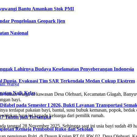
anyuwangi Bantu Amankan Stok PMI
dar Pengelolaan Geopark Ijen
tan Nasional
onggak Lahirnya Budaya Keselamatan Penyeberangan Indonesia
l Dunia, Evakuasi Tim SAR Terkendala Medan Cukup Ekstrem
matan Naik Kelas
eras rumah warga di kawasan Desa Olehsari, Kecamatan Glagah, Banyuwa
uangan bayi.
fabel pada Semester I 2026, Bukti Layanan Transportasi Semaki
irinya terdapat pakaian bayi, bantal, susu bubuk kemasan, popok, bedak
nitipkan bayi ini kepada keluarga dari pemilik rumah.
17 Tahun jadi Tersangka
a tanggal 28 November 2025. Sehingga saat ini usia bayi sudah 49 ha
plotan Remaja Pembobol Ruko dan Sekolah
pakan pensiunan Polri, di Dusun Krajan RT 01 RW 02, Desa Olehsari,