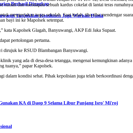
urian Berhasil Diungkap
ke rumah dan mendapati sebuah kardus cokelat di lantai teras rumahn
ntuk mengerjakan tugas sekolah. Saat itulah, tiba-tiba mendengar suara
nyuwangi Tunjukkan Komitmen Jaga Warisan Dunia
an bayi ini ke Mapolsek setempat.
P,” kata Kapolsek Glagah, Banyuwangi, AKP Edi Jaka Supaat.
dapat pertolongan pertama.
 bayi dirujuk ke RSUD Blambangan Banyuwangi.
klinik yang ada di desa-desa tetangga, mengenai kemungkinan adanya w
ng tuanya,” papar Kapolsek.
 dalam kondisi sehat. Pihak kepolisian juga telah berkoordinasi den
 Gunakan KA di Daop 9 Selama Libur Panjang Isro' Mi'roj
sional