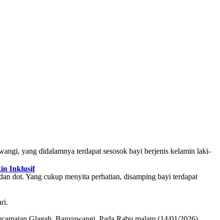
ngi, yang didalamnya terdapat sesosok bayi berjenis kelamin laki-
n Inklusif
 dan dot. Yang cukup menyita perhatian, disamping bayi terdapat
ri.
 Kecamatan Glagah, Banyuwangi. Pada Rabu malam (14/01/2026)