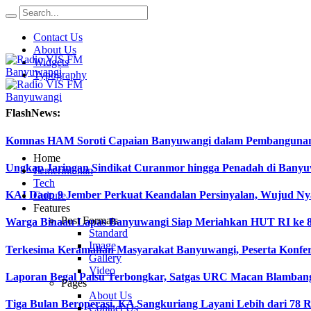
Contact Us
About Us
Widgets
Typography
FlashNews:
Komnas HAM Soroti Capaian Banyuwangi dalam Pembangunan In
Home
Ungkap Jaringan Sindikat Curanmor hingga Penadah di Ban
Pemerintahan
Tech
KAI Daop 9 Jember Perkuat Keandalan Persinyalan, Wujud Ny
Culture
Features
Post Formats
Warga Binaan Lapas Banyuwangi Siap Meriahkan HUT RI ke 8
Standard
Image
Terkesima Keramahan Masyarakat Banyuwangi, Peserta Konferen
Gallery
Video
Laporan Begal Palsu Terbongkar, Satgas URC Macan Blamban
Pages
About Us
Tiga Bulan Beroperasi, KA Sangkuriang Layani Lebih dari 78 
Contact Us