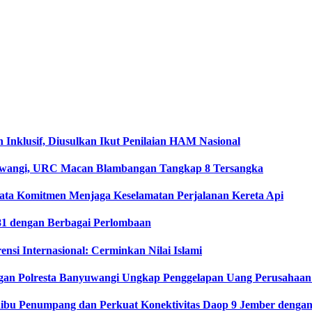
klusif, Diusulkan Ikut Penilaian HAM Nasional
yuwangi, URC Macan Blambangan Tangkap 8 Tersangka
ata Komitmen Menjaga Keselamatan Perjalanan Kereta Api
1 dengan Berbagai Perlombaan
si Internasional: Cerminkan Nilai Islami
gan Polresta Banyuwangi Ungkap Penggelapan Uang Perusahaan
Ribu Penumpang dan Perkuat Konektivitas Daop 9 Jember dengan 