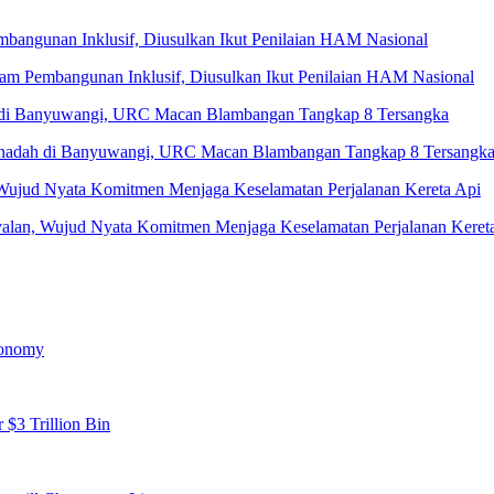
 Pembangunan Inklusif, Diusulkan Ikut Penilaian HAM Nasional
Penadah di Banyuwangi, URC Macan Blambangan Tangkap 8 Tersangk
yalan, Wujud Nyata Komitmen Menjaga Keselamatan Perjalanan Keret
conomy
 $3 Trillion Bin