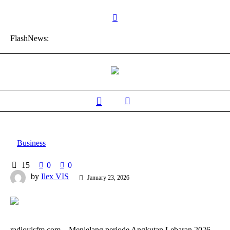
FlashNews:
Business
15
0
0
by
Ilex VIS
January 23, 2026
radiovisfm.com – Menjelang periode Angkutan Lebaran 2026,