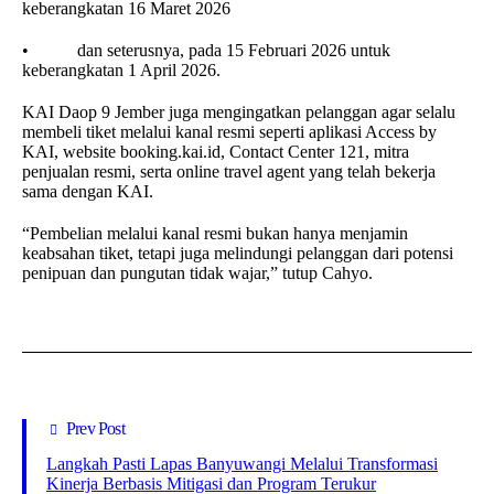
keberangkatan 16 Maret 2026
• dan seterusnya, pada 15 Februari 2026 untuk
keberangkatan 1 April 2026.
KAI Daop 9 Jember juga mengingatkan pelanggan agar selalu
membeli tiket melalui kanal resmi seperti aplikasi Access by
KAI, website booking.kai.id, Contact Center 121, mitra
penjualan resmi, serta online travel agent yang telah bekerja
sama dengan KAI.
“Pembelian melalui kanal resmi bukan hanya menjamin
keabsahan tiket, tetapi juga melindungi pelanggan dari potensi
penipuan dan pungutan tidak wajar,” tutup Cahyo.
Prev Post
Langkah Pasti Lapas Banyuwangi Melalui Transformasi
Kinerja Berbasis Mitigasi dan Program Terukur