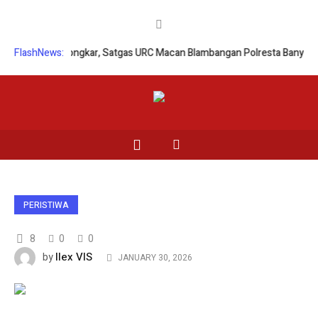
Palsu Terbongkar, Satgas URC Macan Blambangan Polresta Banyuwangi
FlashNews:
PERISTIWA
8
0
0
Ilex VIS
by
JANUARY 30, 2026