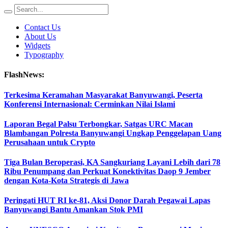
Contact Us
About Us
Widgets
Typography
FlashNews:
Terkesima Keramahan Masyarakat Banyuwangi, Peserta
Konferensi Internasional: Cerminkan Nilai Islami
Laporan Begal Palsu Terbongkar, Satgas URC Macan
Blambangan Polresta Banyuwangi Ungkap Penggelapan Uang
Perusahaan untuk Crypto
Tiga Bulan Beroperasi, KA Sangkuriang Layani Lebih dari 78
Ribu Penumpang dan Perkuat Konektivitas Daop 9 Jember
dengan Kota-Kota Strategis di Jawa
Peringati HUT RI ke-81, Aksi Donor Darah Pegawai Lapas
Banyuwangi Bantu Amankan Stok PMI