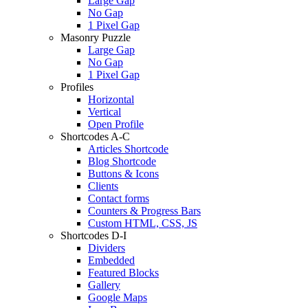
Large Gap
No Gap
1 Pixel Gap
Masonry Puzzle
Large Gap
No Gap
1 Pixel Gap
Profiles
Horizontal
Vertical
Open Profile
Shortcodes A-C
Articles Shortcode
Blog Shortcode
Buttons & Icons
Clients
Contact forms
Counters & Progress Bars
Custom HTML, CSS, JS
Shortcodes D-I
Dividers
Embedded
Featured Blocks
Gallery
Google Maps