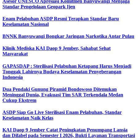
Asesor UNESCO Apresiasi Komitmen Banyuwangi Menjaga
Standar Pengelolaan Geopark Ijen
Enam Pelabuhan ASDP Resmi Terapkan Standar Baru
Keselamatan Nasional
BNNK Banyuwangi Bongkar Jaringan Narkotika Antar Pulau
Klinik Mediska KAI Daop 9 Jember, Sahabat Sehat
Masyarakat
GAPASDAP : Sterilisasi Pelabuhan Ketapang Harus Menjadi
Tonggak Lahirnya Budaya Keselamatan Penyeberangan
Indonesia
Dua Pendaki Gunung Piramid Bondowoso Ditemukan
Meninggal Dunia, Evakuasi Tim SAR Terkendala Medan
Cukup Ekstrem
ASDP Siap Go Live Sterilisasi Enam Pelabuhan, Standar
Keselamatan Naik Kelas
KAI Daop 9 Jember Catat Peningkatan Penumpang Lansia
dan Difabel pada Semester I 2026, Bukti Layanan Transportasi