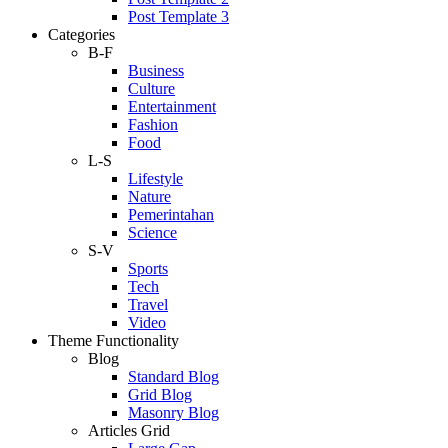
Post Template 3
Categories
B-F
Business
Culture
Entertainment
Fashion
Food
L-S
Lifestyle
Nature
Pemerintahan
Science
S-V
Sports
Tech
Travel
Video
Theme Functionality
Blog
Standard Blog
Grid Blog
Masonry Blog
Articles Grid