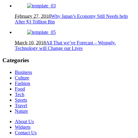
February 27, 2018
Why Japan’s Economy Still Needs help
After $3 Trillion Bin
March 10, 2018
All That we’ve Forecast – Wrongly.
Technology will Change our Lives
Categories
Business
Culture
Fashion
Food
Tech
Sports
Travel
Nature
About Us
Widgets
Contact Us