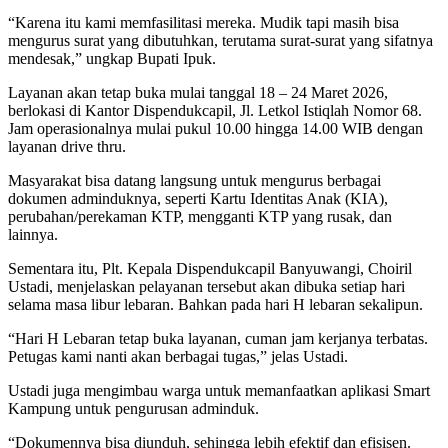
“Karena itu kami memfasilitasi mereka. Mudik tapi masih bisa
mengurus surat yang dibutuhkan, terutama surat-surat yang sifatnya
mendesak,” ungkap Bupati Ipuk.
Layanan akan tetap buka mulai tanggal 18 – 24 Maret 2026,
berlokasi di Kantor Dispendukcapil, Jl. Letkol Istiqlah Nomor 68.
Jam operasionalnya mulai pukul 10.00 hingga 14.00 WIB dengan
layanan drive thru.
Masyarakat bisa datang langsung untuk mengurus berbagai
dokumen adminduknya, seperti Kartu Identitas Anak (KIA),
perubahan/perekaman KTP, mengganti KTP yang rusak, dan
lainnya.
Sementara itu, Plt. Kepala Dispendukcapil Banyuwangi, Choiril
Ustadi, menjelaskan pelayanan tersebut akan dibuka setiap hari
selama masa libur lebaran. Bahkan pada hari H lebaran sekalipun.
“Hari H Lebaran tetap buka layanan, cuman jam kerjanya terbatas.
Petugas kami nanti akan berbagai tugas,” jelas Ustadi.
Ustadi juga mengimbau warga untuk memanfaatkan aplikasi Smart
Kampung untuk pengurusan adminduk.
“Dokumennya bisa diunduh, sehingga lebih efektif dan efisisen.