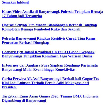
Semakin Inklusif
Kasus Video Asusila di Banyuwangi, Polresta Tetapkan Remaja
17 Tahun jadi Tersangka
Operasi Senyap Tim Macan Blambangan Berhasil Tangkap
Komplotan Remaja Pembobol Ruko dan Sekolah
Polresta Banyuwangi Ringkus Residivis Curat, Tiga Kasus
Pencurian Berhasil Diungkap
Geopark Ijen Jalani Revalidasi UNESCO Global Geopark,
Banyuwangi Tunjukkan Komitmen Jaga Warisan Dunia
InJourney dan Angkasa Pura Siapkan Roadmap Pariwisata
Banyuwangi Mulai Event hingga Konektivitas
Cerita Perwira AL Asal Banyuwangi, Berkali-kali Gugur Tes
Kini Jadi Lulusan Terbaik Peraih Adhi Makayasa dari
Presiden
Targetkan Emas Asian Games 2026, Timnas BMX Indonesia
Digembleng di Banyuwangi