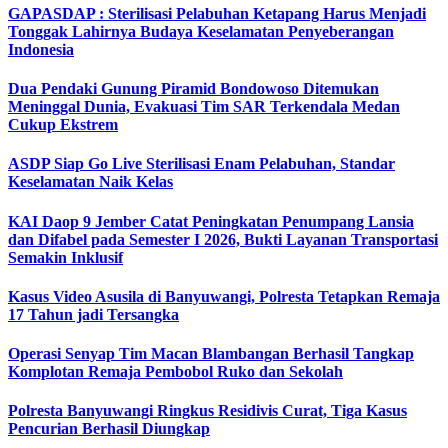
GAPASDAP : Sterilisasi Pelabuhan Ketapang Harus Menjadi
Tonggak Lahirnya Budaya Keselamatan Penyeberangan
Indonesia
Dua Pendaki Gunung Piramid Bondowoso Ditemukan
Meninggal Dunia, Evakuasi Tim SAR Terkendala Medan
Cukup Ekstrem
ASDP Siap Go Live Sterilisasi Enam Pelabuhan, Standar
Keselamatan Naik Kelas
KAI Daop 9 Jember Catat Peningkatan Penumpang Lansia
dan Difabel pada Semester I 2026, Bukti Layanan Transportasi
Semakin Inklusif
Kasus Video Asusila di Banyuwangi, Polresta Tetapkan Remaja
17 Tahun jadi Tersangka
Operasi Senyap Tim Macan Blambangan Berhasil Tangkap
Komplotan Remaja Pembobol Ruko dan Sekolah
Polresta Banyuwangi Ringkus Residivis Curat, Tiga Kasus
Pencurian Berhasil Diungkap