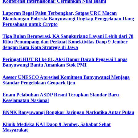
Konferensi Internasional: Cerminkan Nilai Islami
Laporan Begal Palsu Terbongkar, Satgas URC Macan
Blambangan Polresta Banyuwangi Ungkap Penggelapan Uang
Perusahaan untuk Crypto
Tiga Bulan Beroperasi, KA Sangkuriang Layani Lebih dari 78
Ribu Penumpang dan Perkuat Konektivitas Daop 9 Jember
dengan Kota-Kota Strategis di Jawa
Peringati HUT RI ke-81, Aksi Donor Darah Pegawai Lapas
Banyuwangi Bantu Amankan Stok PMI
Asesor UNESCO Apresiasi Komitmen Banyuwangi Menjaga
Standar Pengelolaan Geopark Ijen
Enam Pelabuhan ASDP Resmi Terapkan Standar Baru
Keselamatan Nasional
BNNK Banyuwangi Bongkar Jaringan Narkotika Antar Pulau
Klinik Mediska KAI Daop 9 Jember, Sahabat Sehat
Masyarakat