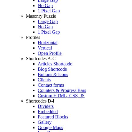
Large Gap
No Gap
1 Pixel Gap
Masonry Puzzle
Large Gap
No Gap
1 Pixel Gap
Profiles
Horizontal
Vertical
Open Profile
Shortcodes A-C
Articles Shortcode
Blog Shortcode
Buttons & Icons
Clients
Contact forms
Counters & Progress Bars
Custom HTML, CSS, JS
Shortcodes D-I
Dividers
Embedded
Featured Blocks
Gallery
Google Maps