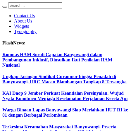
Contact Us
About Us
Widgets
Typography
FlashNews:
Komnas HAM Soroti Capaian Banyuwangi dalam
Pembangunan Inklusif, Diusulkan Ikut Penilaian HAM
Nasional
Ungkap Jaringan Sindikat Curanmor hingga Penadah di
Banyuwangi, URC Macan Blambangan Tangkap 8 Tersangka
KAI Daop 9 Jember Perkuat Keandalan Persinyalan, Wujud
Nyata Komitmen Menjaga Keselamatan Perjalanan Kereta Api
Warga Binaan Lapas Banyuwangi Siap Meriahkan HUT RI ke
81 dengan Berbagai Perlombaan
Terkesima Keramahan Masyarakat Banyuwangi, Peserta