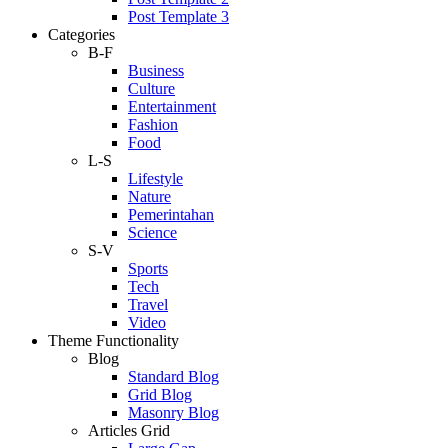
Post Template 3
Categories
B-F
Business
Culture
Entertainment
Fashion
Food
L-S
Lifestyle
Nature
Pemerintahan
Science
S-V
Sports
Tech
Travel
Video
Theme Functionality
Blog
Standard Blog
Grid Blog
Masonry Blog
Articles Grid