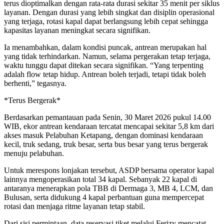
terus dioptimalkan dengan rata-rata durasi sekitar 35 menit per siklus
layanan. Dengan durasi yang lebih singkat dan disiplin operasional
yang terjaga, rotasi kapal dapat berlangsung lebih cepat sehingga
kapasitas layanan meningkat secara signifikan.
Ia menambahkan, dalam kondisi puncak, antrean merupakan hal
yang tidak terhindarkan. Namun, selama pergerakan tetap terjaga,
waktu tunggu dapat ditekan secara signifikan. “Yang terpenting
adalah flow tetap hidup. Antrean boleh terjadi, tetapi tidak boleh
berhenti,” tegasnya.
*Terus Bergerak*
Berdasarkan pemantauan pada Senin, 30 Maret 2026 pukul 14.00
WIB, ekor antrean kendaraan tercatat mencapai sekitar 5,8 km dari
akses masuk Pelabuhan Ketapang, dengan dominasi kendaraan
kecil, truk sedang, truk besar, serta bus besar yang terus bergerak
menuju pelabuhan.
Untuk merespons lonjakan tersebut, ASDP bersama operator kapal
lainnya mengoperasikan total 34 kapal. Sebanyak 22 kapal di
antaranya menerapkan pola TBB di Dermaga 3, MB 4, LCM, dan
Bulusan, serta didukung 4 kapal perbantuan guna mempercepat
rotasi dan menjaga ritme layanan tetap stabil.
Dari sisi permintaan, data reservasi tiket melalui Ferizy mencatat