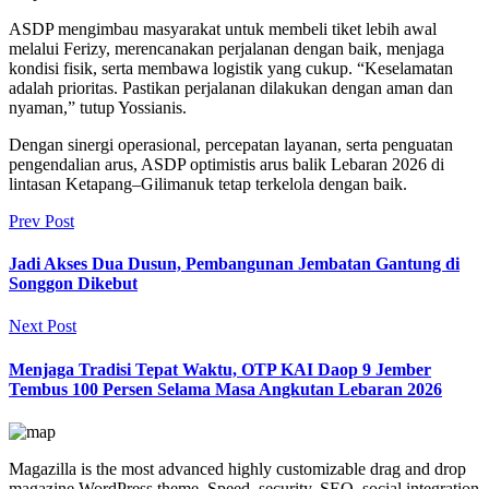
ASDP mengimbau masyarakat untuk membeli tiket lebih awal
melalui Ferizy, merencanakan perjalanan dengan baik, menjaga
kondisi fisik, serta membawa logistik yang cukup. “Keselamatan
adalah prioritas. Pastikan perjalanan dilakukan dengan aman dan
nyaman,” tutup Yossianis.
Dengan sinergi operasional, percepatan layanan, serta penguatan
pengendalian arus, ASDP optimistis arus balik Lebaran 2026 di
lintasan Ketapang–Gilimanuk tetap terkelola dengan baik.
Prev Post
Jadi Akses Dua Dusun, Pembangunan Jembatan Gantung di
Songgon Dikebut
Next Post
Menjaga Tradisi Tepat Waktu, OTP KAI Daop 9 Jember
Tembus 100 Persen Selama Masa Angkutan Lebaran 2026
Magazilla is the most advanced highly customizable drag and drop
magazine WordPress theme. Speed, security, SEO, social integration