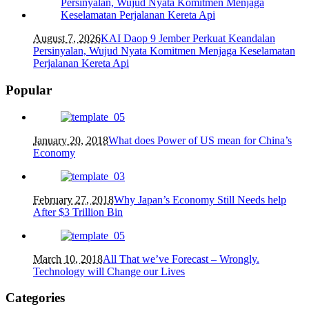
August 7, 2026
KAI Daop 9 Jember Perkuat Keandalan
Persinyalan, Wujud Nyata Komitmen Menjaga Keselamatan
Perjalanan Kereta Api
Popular
January 20, 2018
What does Power of US mean for China’s
Economy
February 27, 2018
Why Japan’s Economy Still Needs help
After $3 Trillion Bin
March 10, 2018
All That we’ve Forecast – Wrongly.
Technology will Change our Lives
Categories