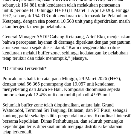
sebanyak 164.881 unit kendaraan telah melakukan pemesanan
untuk periode H-10 hingga H+10 (11 Maret–1 April 2026). Hingga
H+7, sebanyak 154.313 unit kendaraan telah masuk ke Pelabuhan
Ketapang, dengan sisa potensi 10.568 unit yang diperkirakan masih
akan bergerak menuju pelabuhan.
General Manager ASDP Cabang Ketapang, Arief Eko, menjelaskan
bahwa percepatan layanan di dermaga diperkuat dengan pengaturan
arus kendaraan sejak di sisi darat. “Kami mengendalikan ritme
kendaraan melalui buffer zone, sehingga kedatangan ke pelabuhan
tetap terukur dan tidak menumpuk,” jelasnya.
*Distribusi Terkendali*
Puncak arus balik tercatat pada Minggu, 29 Maret 2026 (H+7),
dengan total 56.365 penumpang dan 19.057 unit kendaraan
menyeberang dari Jawa ke Bali. Komposisi didominasi sepeda
motor sebanyak 12.458 unit dan mobil pribadi 4.995 unit.
Sejumlah buffer zone telah dioptimalkan, antara lain Grand
Watudodol, Terminal Sri Tanjung, Bulusan, dan PT Pusri, sebagai
kantong parkir sekaligus titik pengendalian arus. Koordinasi intensif
bersama kepolisian, Dinas Perhubungan, dan seluruh pemangku
kepentingan terus diperkuat untuk menjaga distribusi kendaraan
tetap terkendali.