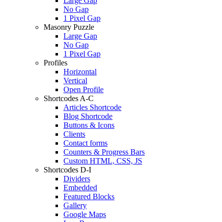
Large Gap
No Gap
1 Pixel Gap
Masonry Puzzle
Large Gap
No Gap
1 Pixel Gap
Profiles
Horizontal
Vertical
Open Profile
Shortcodes A-C
Articles Shortcode
Blog Shortcode
Buttons & Icons
Clients
Contact forms
Counters & Progress Bars
Custom HTML, CSS, JS
Shortcodes D-I
Dividers
Embedded
Featured Blocks
Gallery
Google Maps