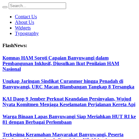
Contact Us
About Us
Widgets
Typography
FlashNews:
Komnas HAM Soroti Capaian Banyuwangi dalam
Pembangunan Inklusif, Diusulkan Ikut Penilaian HAM
Nasional
Ungkap Jaringan Sindikat Curanmor hingga Penadah di
Banyuwangi, URC Macan Blambangan Tangkap 8 Tersangka
KAI Daop 9 Jember Perkuat Keandalan Persinyalan, Wujud
Nyata Komitmen Menjaga Keselamatan Perjalanan Kereta Api
Warga Binaan Lapas Banyuwangi Siap Meriahkan HUT RI ke
81 dengan Berbagai Perlombaan
Terkesima Keramahan Masyarakat Banyuwangi, Peserta