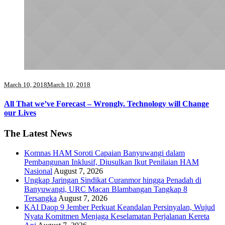
March 10, 2018
March 10, 2018
All That we’ve Forecast – Wrongly. Technology will Change
our Lives
The Latest News
Komnas HAM Soroti Capaian Banyuwangi dalam
Pembangunan Inklusif, Diusulkan Ikut Penilaian HAM
Nasional
August 7, 2026
Ungkap Jaringan Sindikat Curanmor hingga Penadah di
Banyuwangi, URC Macan Blambangan Tangkap 8
Tersangka
August 7, 2026
KAI Daop 9 Jember Perkuat Keandalan Persinyalan, Wujud
Nyata Komitmen Menjaga Keselamatan Perjalanan Kereta