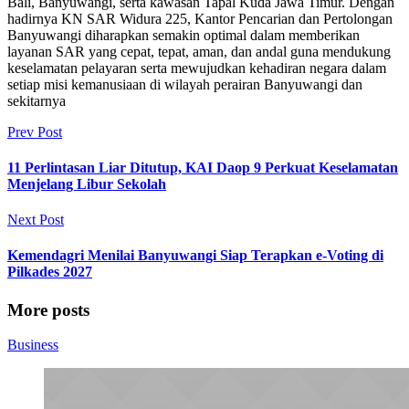
Bali, Banyuwangi, serta kawasan Tapal Kuda Jawa Timur. Dengan
hadirnya KN SAR Widura 225, Kantor Pencarian dan Pertolongan
Banyuwangi diharapkan semakin optimal dalam memberikan
layanan SAR yang cepat, tepat, aman, dan andal guna mendukung
keselamatan pelayaran serta mewujudkan kehadiran negara dalam
setiap misi kemanusiaan di wilayah perairan Banyuwangi dan
sekitarnya
Prev Post
11 Perlintasan Liar Ditutup, KAI Daop 9 Perkuat Keselamatan
Menjelang Libur Sekolah
Next Post
Kemendagri Menilai Banyuwangi Siap Terapkan e-Voting di
Pilkades 2027
More posts
Business