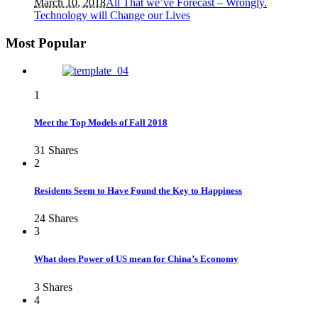
March 10, 2018
All That we’ve Forecast – Wrongly.
Technology will Change our Lives
Most Popular
1
Meet the Top Models of Fall 2018
31
Shares
2
Residents Seem to Have Found the Key to Happiness
24
Shares
3
What does Power of US mean for China’s Economy
3
Shares
4