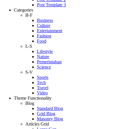
Post Template 3
Categories
B-F
Business
Culture
Entertainment
Fashion
Food
L-S
Lifestyle
Nature
Pemerintahan
Science
S-V
Sports
Tech
Travel
Video
Theme Functionality
Blog
Standard Blog
Grid Blog
Masonry Blog
Articles Grid