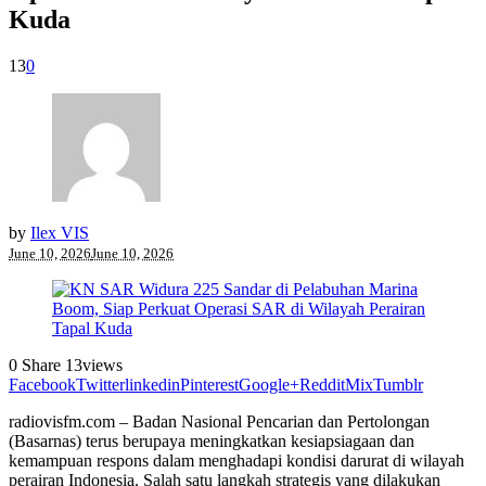
Kuda
13
0
by
Ilex VIS
June 10, 2026
June 10, 2026
0
Share
13
views
Facebook
Twitter
linkedin
Pinterest
Google+
Reddit
Mix
Tumblr
radiovisfm.com – Badan Nasional Pencarian dan Pertolongan
(Basarnas) terus berupaya meningkatkan kesiapsiagaan dan
kemampuan respons dalam menghadapi kondisi darurat di wilayah
perairan Indonesia. Salah satu langkah strategis yang dilakukan