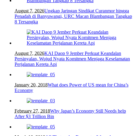
August 7, 2026
Ungkap Jaringan Sindikat Curanmor hingga
Penadah di Banyuwangi, URC Macan Blambangan Tangkap
8 Tersangka
August 7, 2026
KAI Daop 9 Jember Perkuat Keandalan
Persinyalan, Wujud Nyata Komitmen Menjaga Keselamatan
Perjalanan Kereta Api
January 20, 2018
What does Power of US mean for China’s
Economy
February 27, 2018
Why Japan’s Economy Still Needs help
After $3 Trillion Bin