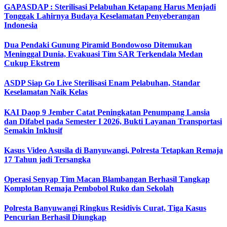
GAPASDAP : Sterilisasi Pelabuhan Ketapang Harus Menjadi
Tonggak Lahirnya Budaya Keselamatan Penyeberangan
Indonesia
Dua Pendaki Gunung Piramid Bondowoso Ditemukan
Meninggal Dunia, Evakuasi Tim SAR Terkendala Medan
Cukup Ekstrem
ASDP Siap Go Live Sterilisasi Enam Pelabuhan, Standar
Keselamatan Naik Kelas
KAI Daop 9 Jember Catat Peningkatan Penumpang Lansia
dan Difabel pada Semester I 2026, Bukti Layanan Transportasi
Semakin Inklusif
Kasus Video Asusila di Banyuwangi, Polresta Tetapkan Remaja
17 Tahun jadi Tersangka
Operasi Senyap Tim Macan Blambangan Berhasil Tangkap
Komplotan Remaja Pembobol Ruko dan Sekolah
Polresta Banyuwangi Ringkus Residivis Curat, Tiga Kasus
Pencurian Berhasil Diungkap