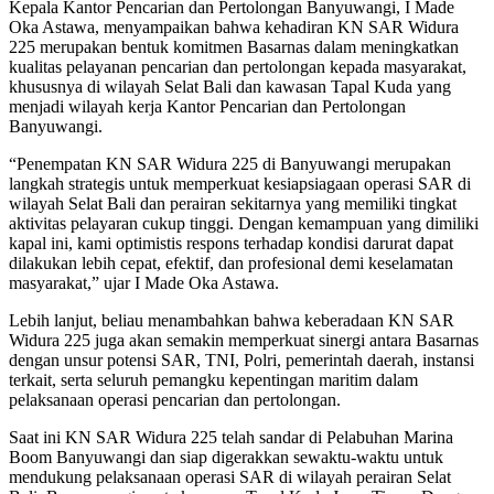
Kepala Kantor Pencarian dan Pertolongan Banyuwangi, I Made
Oka Astawa, menyampaikan bahwa kehadiran KN SAR Widura
225 merupakan bentuk komitmen Basarnas dalam meningkatkan
kualitas pelayanan pencarian dan pertolongan kepada masyarakat,
khususnya di wilayah Selat Bali dan kawasan Tapal Kuda yang
menjadi wilayah kerja Kantor Pencarian dan Pertolongan
Banyuwangi.
“Penempatan KN SAR Widura 225 di Banyuwangi merupakan
langkah strategis untuk memperkuat kesiapsiagaan operasi SAR di
wilayah Selat Bali dan perairan sekitarnya yang memiliki tingkat
aktivitas pelayaran cukup tinggi. Dengan kemampuan yang dimiliki
kapal ini, kami optimistis respons terhadap kondisi darurat dapat
dilakukan lebih cepat, efektif, dan profesional demi keselamatan
masyarakat,” ujar I Made Oka Astawa.
Lebih lanjut, beliau menambahkan bahwa keberadaan KN SAR
Widura 225 juga akan semakin memperkuat sinergi antara Basarnas
dengan unsur potensi SAR, TNI, Polri, pemerintah daerah, instansi
terkait, serta seluruh pemangku kepentingan maritim dalam
pelaksanaan operasi pencarian dan pertolongan.
Saat ini KN SAR Widura 225 telah sandar di Pelabuhan Marina
Boom Banyuwangi dan siap digerakkan sewaktu-waktu untuk
mendukung pelaksanaan operasi SAR di wilayah perairan Selat