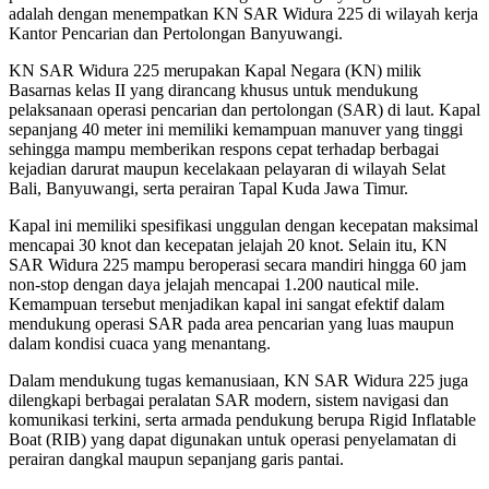
adalah dengan menempatkan KN SAR Widura 225 di wilayah kerja
Kantor Pencarian dan Pertolongan Banyuwangi.
KN SAR Widura 225 merupakan Kapal Negara (KN) milik
Basarnas kelas II yang dirancang khusus untuk mendukung
pelaksanaan operasi pencarian dan pertolongan (SAR) di laut. Kapal
sepanjang 40 meter ini memiliki kemampuan manuver yang tinggi
sehingga mampu memberikan respons cepat terhadap berbagai
kejadian darurat maupun kecelakaan pelayaran di wilayah Selat
Bali, Banyuwangi, serta perairan Tapal Kuda Jawa Timur.
Kapal ini memiliki spesifikasi unggulan dengan kecepatan maksimal
mencapai 30 knot dan kecepatan jelajah 20 knot. Selain itu, KN
SAR Widura 225 mampu beroperasi secara mandiri hingga 60 jam
non-stop dengan daya jelajah mencapai 1.200 nautical mile.
Kemampuan tersebut menjadikan kapal ini sangat efektif dalam
mendukung operasi SAR pada area pencarian yang luas maupun
dalam kondisi cuaca yang menantang.
Dalam mendukung tugas kemanusiaan, KN SAR Widura 225 juga
dilengkapi berbagai peralatan SAR modern, sistem navigasi dan
komunikasi terkini, serta armada pendukung berupa Rigid Inflatable
Boat (RIB) yang dapat digunakan untuk operasi penyelamatan di
perairan dangkal maupun sepanjang garis pantai.