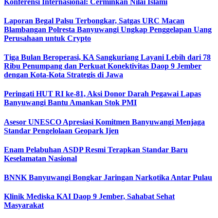
Konferensi Internasional: Cerminkan Nilai Islami
Laporan Begal Palsu Terbongkar, Satgas URC Macan
Blambangan Polresta Banyuwangi Ungkap Penggelapan Uang
Perusahaan untuk Crypto
Tiga Bulan Beroperasi, KA Sangkuriang Layani Lebih dari 78
Ribu Penumpang dan Perkuat Konektivitas Daop 9 Jember
dengan Kota-Kota Strategis di Jawa
Peringati HUT RI ke-81, Aksi Donor Darah Pegawai Lapas
Banyuwangi Bantu Amankan Stok PMI
Asesor UNESCO Apresiasi Komitmen Banyuwangi Menjaga
Standar Pengelolaan Geopark Ijen
Enam Pelabuhan ASDP Resmi Terapkan Standar Baru
Keselamatan Nasional
BNNK Banyuwangi Bongkar Jaringan Narkotika Antar Pulau
Klinik Mediska KAI Daop 9 Jember, Sahabat Sehat
Masyarakat