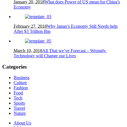
January 20, 2018
What does Power of US mean for China’s
Economy
February 27, 2018
Why Japan’s Economy Still Needs help
After $3 Trillion Bin
March 10, 2018
All That we’ve Forecast – Wrongly.
Technology will Change our Lives
Categories
Business
Culture
Fashion
Food
Tech
Sports
Travel
Nature
About Us