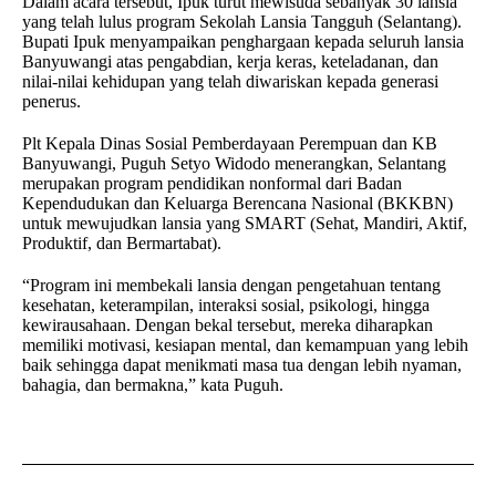
Dalam acara tersebut, Ipuk turut mewisuda sebanyak 30 lansia
yang telah lulus program Sekolah Lansia Tangguh (Selantang).
Bupati Ipuk menyampaikan penghargaan kepada seluruh lansia
Banyuwangi atas pengabdian, kerja keras, keteladanan, dan
nilai-nilai kehidupan yang telah diwariskan kepada generasi
penerus.
Plt Kepala Dinas Sosial Pemberdayaan Perempuan dan KB
Banyuwangi, Puguh Setyo Widodo menerangkan, Selantang
merupakan program pendidikan nonformal dari Badan
Kependudukan dan Keluarga Berencana Nasional (BKKBN)
untuk mewujudkan lansia yang SMART (Sehat, Mandiri, Aktif,
Produktif, dan Bermartabat).
“Program ini membekali lansia dengan pengetahuan tentang
kesehatan, keterampilan, interaksi sosial, psikologi, hingga
kewirausahaan. Dengan bekal tersebut, mereka diharapkan
memiliki motivasi, kesiapan mental, dan kemampuan yang lebih
baik sehingga dapat menikmati masa tua dengan lebih nyaman,
bahagia, dan bermakna,” kata Puguh.