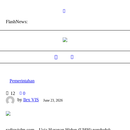
FlashNews:
Pemerintahan
12
0
by
Ilex VIS
June 23, 2026
radiovisfm.com – Usia Harapan Hidup (UHH) penduduk