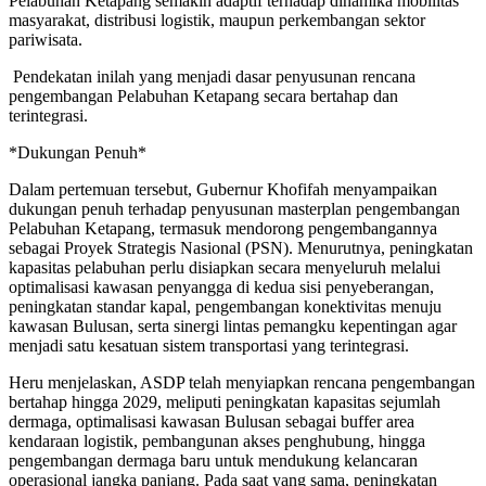
Pelabuhan Ketapang semakin adaptif terhadap dinamika mobilitas
masyarakat, distribusi logistik, maupun perkembangan sektor
pariwisata.
Pendekatan inilah yang menjadi dasar penyusunan rencana
pengembangan Pelabuhan Ketapang secara bertahap dan
terintegrasi.
*Dukungan Penuh*
Dalam pertemuan tersebut, Gubernur Khofifah menyampaikan
dukungan penuh terhadap penyusunan masterplan pengembangan
Pelabuhan Ketapang, termasuk mendorong pengembangannya
sebagai Proyek Strategis Nasional (PSN). Menurutnya, peningkatan
kapasitas pelabuhan perlu disiapkan secara menyeluruh melalui
optimalisasi kawasan penyangga di kedua sisi penyeberangan,
peningkatan standar kapal, pengembangan konektivitas menuju
kawasan Bulusan, serta sinergi lintas pemangku kepentingan agar
menjadi satu kesatuan sistem transportasi yang terintegrasi.
Heru menjelaskan, ASDP telah menyiapkan rencana pengembangan
bertahap hingga 2029, meliputi peningkatan kapasitas sejumlah
dermaga, optimalisasi kawasan Bulusan sebagai buffer area
kendaraan logistik, pembangunan akses penghubung, hingga
pengembangan dermaga baru untuk mendukung kelancaran
operasional jangka panjang. Pada saat yang sama, peningkatan