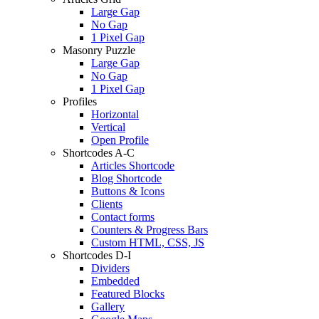
Large Gap
No Gap
1 Pixel Gap
Masonry Puzzle
Large Gap
No Gap
1 Pixel Gap
Profiles
Horizontal
Vertical
Open Profile
Shortcodes A-C
Articles Shortcode
Blog Shortcode
Buttons & Icons
Clients
Contact forms
Counters & Progress Bars
Custom HTML, CSS, JS
Shortcodes D-I
Dividers
Embedded
Featured Blocks
Gallery