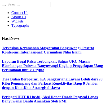
Contact Us
About Us
Widgets
Typography
FlashNews:
Terkesima Keramahan Masyarakat Banyuwangi, Peserta
Konferensi Internasional: Cerminkan Nilai Islami
Laporan Begal Palsu Terbongkar, Satgas URC Macan
Blambangan Polresta Banyuwangi Ungkap Penggelapan Uang
Perusahaan untuk Crypto
Tiga Bulan Beroperasi, KA Sangkuriang Layani Lebih dari 78
Ribu Penumpang dan Perkuat Konektivitas Daop 9 Jember
dengan Kota-Kota Strategis di Jawa
Peringati HUT RI ke-81, Aksi Donor Darah Pegawai Lapas
Banyuwangi Bantu Amankan Stok PMI