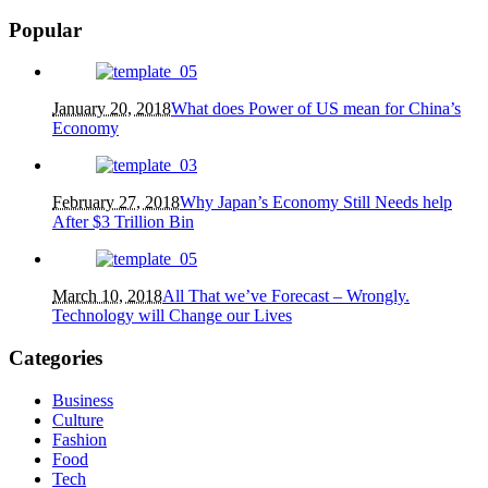
Popular
January 20, 2018
What does Power of US mean for China’s
Economy
February 27, 2018
Why Japan’s Economy Still Needs help
After $3 Trillion Bin
March 10, 2018
All That we’ve Forecast – Wrongly.
Technology will Change our Lives
Categories
Business
Culture
Fashion
Food
Tech