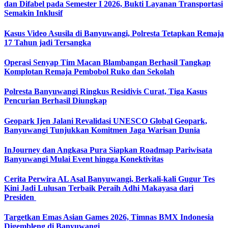
dan Difabel pada Semester I 2026, Bukti Layanan Transportasi
Semakin Inklusif
Kasus Video Asusila di Banyuwangi, Polresta Tetapkan Remaja
17 Tahun jadi Tersangka
Operasi Senyap Tim Macan Blambangan Berhasil Tangkap
Komplotan Remaja Pembobol Ruko dan Sekolah
Polresta Banyuwangi Ringkus Residivis Curat, Tiga Kasus
Pencurian Berhasil Diungkap
Geopark Ijen Jalani Revalidasi UNESCO Global Geopark,
Banyuwangi Tunjukkan Komitmen Jaga Warisan Dunia
InJourney dan Angkasa Pura Siapkan Roadmap Pariwisata
Banyuwangi Mulai Event hingga Konektivitas
Cerita Perwira AL Asal Banyuwangi, Berkali-kali Gugur Tes
Kini Jadi Lulusan Terbaik Peraih Adhi Makayasa dari
Presiden
Targetkan Emas Asian Games 2026, Timnas BMX Indonesia
Digembleng di Banyuwangi