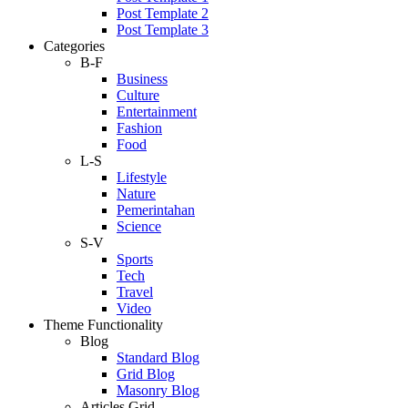
Post Template 2
Post Template 3
Categories
B-F
Business
Culture
Entertainment
Fashion
Food
L-S
Lifestyle
Nature
Pemerintahan
Science
S-V
Sports
Tech
Travel
Video
Theme Functionality
Blog
Standard Blog
Grid Blog
Masonry Blog
Articles Grid