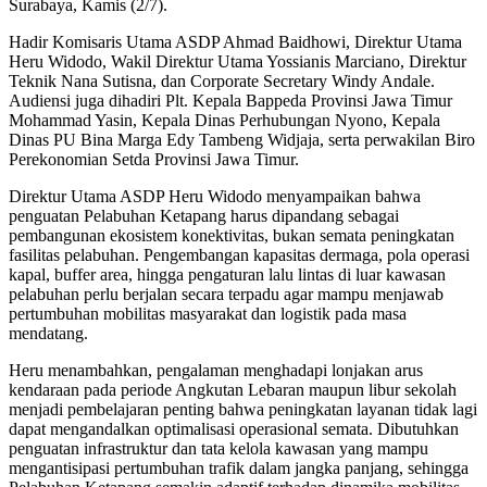
Surabaya, Kamis (2/7).
Hadir Komisaris Utama ASDP Ahmad Baidhowi, Direktur Utama
Heru Widodo, Wakil Direktur Utama Yossianis Marciano, Direktur
Teknik Nana Sutisna, dan Corporate Secretary Windy Andale.
Audiensi juga dihadiri Plt. Kepala Bappeda Provinsi Jawa Timur
Mohammad Yasin, Kepala Dinas Perhubungan Nyono, Kepala
Dinas PU Bina Marga Edy Tambeng Widjaja, serta perwakilan Biro
Perekonomian Setda Provinsi Jawa Timur.
Direktur Utama ASDP Heru Widodo menyampaikan bahwa
penguatan Pelabuhan Ketapang harus dipandang sebagai
pembangunan ekosistem konektivitas, bukan semata peningkatan
fasilitas pelabuhan. Pengembangan kapasitas dermaga, pola operasi
kapal, buffer area, hingga pengaturan lalu lintas di luar kawasan
pelabuhan perlu berjalan secara terpadu agar mampu menjawab
pertumbuhan mobilitas masyarakat dan logistik pada masa
mendatang.
Heru menambahkan, pengalaman menghadapi lonjakan arus
kendaraan pada periode Angkutan Lebaran maupun libur sekolah
menjadi pembelajaran penting bahwa peningkatan layanan tidak lagi
dapat mengandalkan optimalisasi operasional semata. Dibutuhkan
penguatan infrastruktur dan tata kelola kawasan yang mampu
mengantisipasi pertumbuhan trafik dalam jangka panjang, sehingga