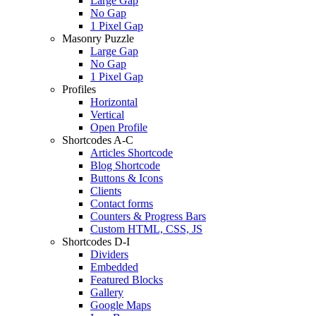
Large Gap
No Gap
1 Pixel Gap
Masonry Puzzle
Large Gap
No Gap
1 Pixel Gap
Profiles
Horizontal
Vertical
Open Profile
Shortcodes A-C
Articles Shortcode
Blog Shortcode
Buttons & Icons
Clients
Contact forms
Counters & Progress Bars
Custom HTML, CSS, JS
Shortcodes D-I
Dividers
Embedded
Featured Blocks
Gallery
Google Maps