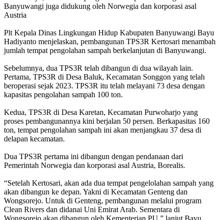
Banyuwangi juga didukung oleh Norwegia dan korporasi asal
Austria
Plt Kepala Dinas Lingkungan Hidup Kabupaten Banyuwangi Bayu
Hadiyanto menjelaskan, pembangunan TPS3R Kertosari menambah
jumlah tempat pengolahan sampah berkelanjutan di Banyuwangi.
Sebelumnya, dua TPS3R telah dibangun di dua wilayah lain.
Pertama, TPS3R di Desa Baluk, Kecamatan Songgon yang telah
beroperasi sejak 2023. TPS3R itu telah melayani 73 desa dengan
kapasitas pengolahan sampah 100 ton.
Kedua, TPS3R di Desa Karetan, Kecamatan Purwoharjo yang
proses pembangunannya kini berjalan 50 persen. Berkapasitas 160
ton, tempat pengolahan sampah ini akan menjangkau 37 desa di
delapan kecamatan.
Dua TPS3R pertama ini dibangun dengan pendanaan dari
Pemerintah Norwegia dan korporasi asal Austria, Borealis.
“Setelah Kertosari, akan ada dua tempat pengelolahan sampah yang
akan dibangun ke depan. Yakni di Kecamatan Genteng dan
Wongsorejo. Untuk di Genteng, pembangunan melalui program
Clean Rivers dan didanai Uni Emirat Arab. Sementara di
Wongsorejo akan dibangun oleh Kementerian PU,” lanjut Bayu.