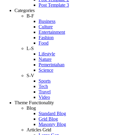
Post Template 3
Categories
B-F
Business
Culture
Entertainment
Fashion
Food
L-S
Lifestyle
Nature
Pemerintahan
Science
S-V
Sports
Tech
Travel
Video
Theme Functionality
Blog
Standard Blog
Grid Blog
Masonry Blog
Articles Grid