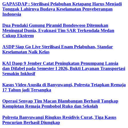
GAPASDAP : Sterilisasi Pelabuhan Ketapang Harus Menjadi
Tonggak Lahirnya Budaya Keselamatan Penyeberangan
Indonesia
Dua Pendaki Gunung Piramid Bondowoso Ditemukan
Meninggal Dunia, Evakuasi Tim SAR Terkendala Medan
Cukup Ekstrem
ASDP Siap Go Live Sterilisasi Enam Pelabuhan, Standar
Keselamatan Naik Kelas
KAI Daop 9 Jember Catat Peningkatan Penumpang Lansia
dan Difabel pada Semester I 2026, Bukti Layanan Transportasi
Semakin Inklusif
Kasus Video Asusila di Banyuwangi, Polresta Tetapkan Remaja
17 Tahun jadi Tersangka
Operasi Senyap Tim Macan Blambangan Berhasil Tangkap
Komplotan Remaja Pembobol Ruko dan Sekolah
Polresta Banyuwangi Ringkus Residivis Curat, Tiga Kasus
Pencurian Berhasil Diungkap