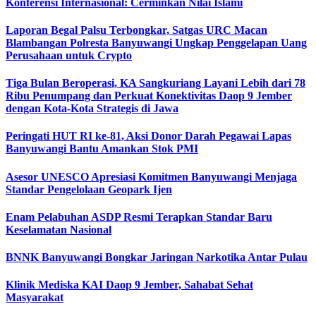
Konferensi Internasional: Cerminkan Nilai Islami
Laporan Begal Palsu Terbongkar, Satgas URC Macan
Blambangan Polresta Banyuwangi Ungkap Penggelapan Uang
Perusahaan untuk Crypto
Tiga Bulan Beroperasi, KA Sangkuriang Layani Lebih dari 78
Ribu Penumpang dan Perkuat Konektivitas Daop 9 Jember
dengan Kota-Kota Strategis di Jawa
Peringati HUT RI ke-81, Aksi Donor Darah Pegawai Lapas
Banyuwangi Bantu Amankan Stok PMI
Asesor UNESCO Apresiasi Komitmen Banyuwangi Menjaga
Standar Pengelolaan Geopark Ijen
Enam Pelabuhan ASDP Resmi Terapkan Standar Baru
Keselamatan Nasional
BNNK Banyuwangi Bongkar Jaringan Narkotika Antar Pulau
Klinik Mediska KAI Daop 9 Jember, Sahabat Sehat
Masyarakat