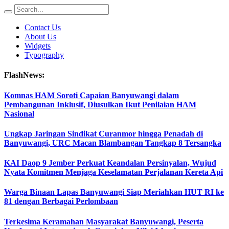
Contact Us
About Us
Widgets
Typography
FlashNews:
Komnas HAM Soroti Capaian Banyuwangi dalam
Pembangunan Inklusif, Diusulkan Ikut Penilaian HAM
Nasional
Ungkap Jaringan Sindikat Curanmor hingga Penadah di
Banyuwangi, URC Macan Blambangan Tangkap 8 Tersangka
KAI Daop 9 Jember Perkuat Keandalan Persinyalan, Wujud
Nyata Komitmen Menjaga Keselamatan Perjalanan Kereta Api
Warga Binaan Lapas Banyuwangi Siap Meriahkan HUT RI ke
81 dengan Berbagai Perlombaan
Terkesima Keramahan Masyarakat Banyuwangi, Peserta