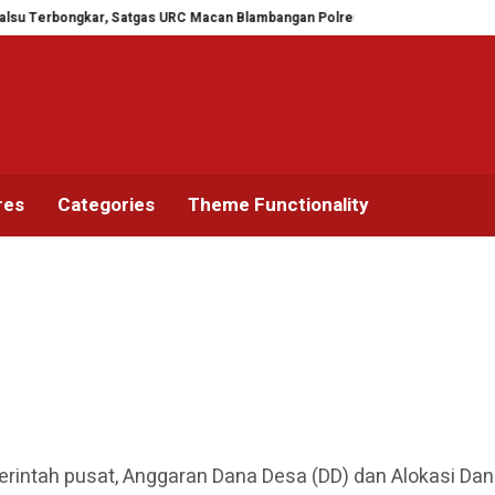
ongkar, Satgas URC Macan Blambangan Polresta Banyuwangi Ungkap Penggel
res
Categories
Theme Functionality
erintah pusat, Anggaran Dana Desa (DD) dan Alokasi Da