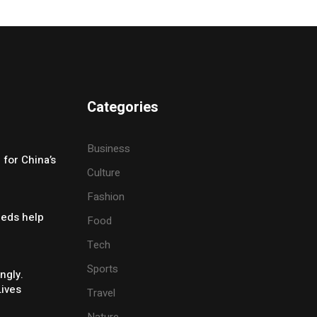
Categories
Business
for China’s
Culture
Fashion
eeds help
Food
Tech
Sports
ngly.
Lives
Travel