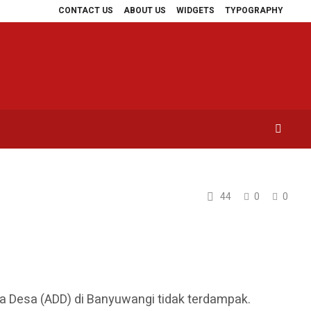
CONTACT US
ABOUT US
WIDGETS
TYPOGRAPHY
apan Uang Perusahaan untuk Crypto
Tiga Bulan Beroperasi, KA Sangkurian
44
0
0
na Desa (ADD) di Banyuwangi tidak terdampak.