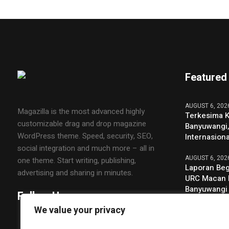
Featured
AUGUST 6, 202
Magazilla is the most advanced highly
Terkesima 
customizable drag and drop magazine
Banyuwangi,
WordPress theme. Speed, security, SEO,
Internasiona
social integration and much more – all in
AUGUST 6, 202
one theme. Start writing, publishing,
Laporan Beg
advertising and sharing in minutes.
URC Macan 
Banyuwangi
Follow Us
Perusahaan 
We value your privacy
AUGUST 6, 202