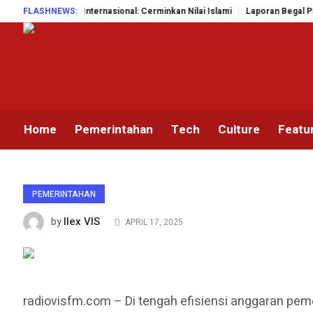
erensi Internasional: Cerminkan Nilai Islami
FLASHNEWS:
Laporan Begal Palsu Terb
Home
Pemerintahan
Tech
Culture
Featu
PEMERINTAHAN
Ilex VIS
by
APRIL 17, 2025
radiovisfm.com – Di tengah efisiensi anggaran pem