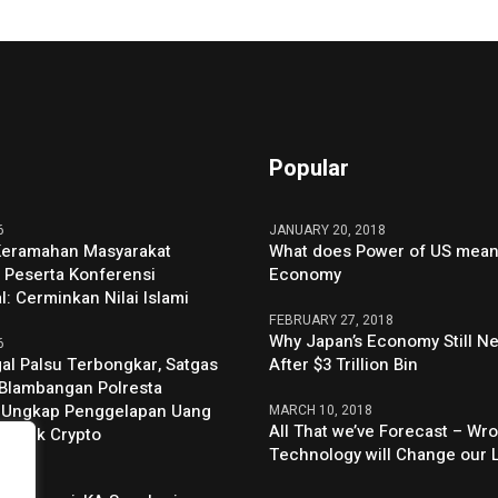
Popular
6
JANUARY 20, 2018
Keramahan Masyarakat
What does Power of US mean 
 Peserta Konferensi
Economy
l: Cerminkan Nilai Islami
FEBRUARY 27, 2018
Why Japan’s Economy Still N
6
al Palsu Terbongkar, Satgas
After $3 Trillion Bin
Blambangan Polresta
 Ungkap Penggelapan Uang
MARCH 10, 2018
All That we’ve Forecast – Wro
untuk Crypto
Technology will Change our 
6