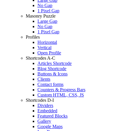
Large Gap
No Gap
1 Pixel Gap
Masonry Puzzle
Large Gap
No Gap
1 Pixel Gap
Profiles
Horizontal
Vertical
Open Profile
Shortcodes A-C
Articles Shortcode
Blog Shortcode
Buttons & Icons
Clients
Contact forms
Counters & Progress Bars
Custom HTML, CSS, JS
Shortcodes D-I
Dividers
Embedded
Featured Blocks
Gallery
Google Maps