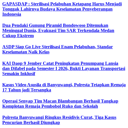
GAPASDAP : Sterilisasi Pelabuhan Ketapang Harus Menjadi
Tonggak Lahirnya Budaya Keselamatan Penyeberangan
Indonesia
Dua Pendaki Gunung Piramid Bondowoso Ditemukan
Meninggal Dunia, Evakuasi Tim SAR Terkendala Medan
Cukup Ekstrem
ASDP Siap Go Live Sterilisasi Enam Pelabuhan, Standar
Keselamatan Naik Kelas
KAI Daop 9 Jember Catat Peningkatan Penumpang Lansia
dan Difabel pada Semester I 2026, Bukti Layanan Transportasi
Semakin Inklusif
Kasus Video Asusila di Banyuwangi, Polresta Tetapkan Remaja
17 Tahun jadi Tersangka
Operasi Senyap Tim Macan Blambangan Berhasil Tangkap
Komplotan Remaja Pembobol Ruko dan Sekolah
Polresta Banyuwangi Ringkus Residivis Curat, Tiga Kasus
Pencurian Berhasil Diungkap