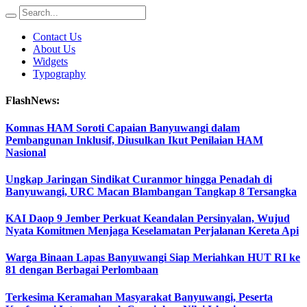
Contact Us
About Us
Widgets
Typography
FlashNews:
Komnas HAM Soroti Capaian Banyuwangi dalam
Pembangunan Inklusif, Diusulkan Ikut Penilaian HAM
Nasional
Ungkap Jaringan Sindikat Curanmor hingga Penadah di
Banyuwangi, URC Macan Blambangan Tangkap 8 Tersangka
KAI Daop 9 Jember Perkuat Keandalan Persinyalan, Wujud
Nyata Komitmen Menjaga Keselamatan Perjalanan Kereta Api
Warga Binaan Lapas Banyuwangi Siap Meriahkan HUT RI ke
81 dengan Berbagai Perlombaan
Terkesima Keramahan Masyarakat Banyuwangi, Peserta