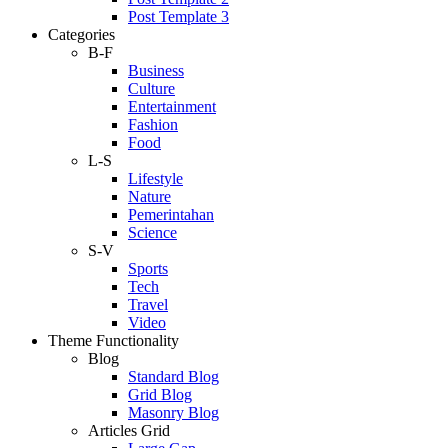
Post Template 3
Categories
B-F
Business
Culture
Entertainment
Fashion
Food
L-S
Lifestyle
Nature
Pemerintahan
Science
S-V
Sports
Tech
Travel
Video
Theme Functionality
Blog
Standard Blog
Grid Blog
Masonry Blog
Articles Grid