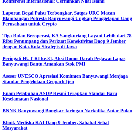
Konferensi Internasional: Cerminkan Nilai Islami
Laporan Begal Palsu Terbongkar, Satgas URC Macan
Blambangan Polresta Banyuwangi Ungkap Penggelapan Uang
Perusahaan untuk Crypto
Tiga Bulan Beroperasi, KA Sangkuriang Layani Lebih dari 78
Ribu Penumpang dan Perkuat Konektivitas Daop 9 Jember
dengan Kota-Kota Strategis di Jawa
Peringati HUT RI ke-81, Aksi Donor Darah Pegawai Lapas
Banyuwangi Bantu Amankan Stok PMI
Asesor UNESCO Apresiasi Komitmen Banyuwangi Menjaga
Standar Pengelolaan Geopark Ijen
Enam Pelabuhan ASDP Resmi Terapkan Standar Baru
Keselamatan Nasional
BNNK Banyuwangi Bongkar Jaringan Narkotika Antar Pulau
Klinik Mediska KAI Daop 9 Jember, Sahabat Sehat
Masyarakat