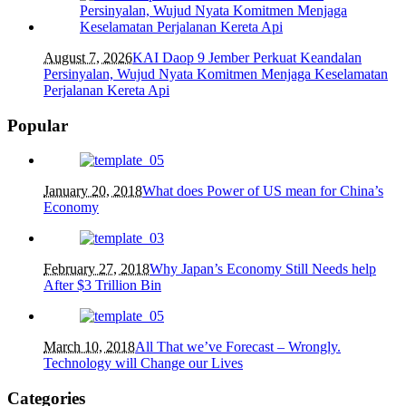
August 7, 2026
KAI Daop 9 Jember Perkuat Keandalan
Persinyalan, Wujud Nyata Komitmen Menjaga Keselamatan
Perjalanan Kereta Api
Popular
January 20, 2018
What does Power of US mean for China’s
Economy
February 27, 2018
Why Japan’s Economy Still Needs help
After $3 Trillion Bin
March 10, 2018
All That we’ve Forecast – Wrongly.
Technology will Change our Lives
Categories