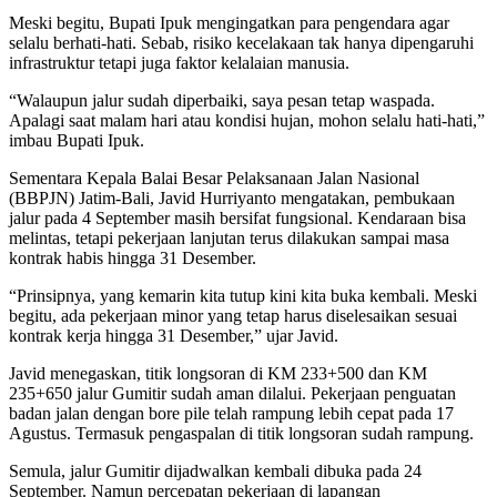
Meski begitu, Bupati Ipuk mengingatkan para pengendara agar
selalu berhati-hati. Sebab, risiko kecelakaan tak hanya dipengaruhi
infrastruktur tetapi juga faktor kelalaian manusia.
“Walaupun jalur sudah diperbaiki, saya pesan tetap waspada.
Apalagi saat malam hari atau kondisi hujan, mohon selalu hati-hati,”
imbau Bupati Ipuk.
Sementara Kepala Balai Besar Pelaksanaan Jalan Nasional
(BBPJN) Jatim-Bali, Javid Hurriyanto mengatakan, pembukaan
jalur pada 4 September masih bersifat fungsional. Kendaraan bisa
melintas, tetapi pekerjaan lanjutan terus dilakukan sampai masa
kontrak habis hingga 31 Desember.
“Prinsipnya, yang kemarin kita tutup kini kita buka kembali. Meski
begitu, ada pekerjaan minor yang tetap harus diselesaikan sesuai
kontrak kerja hingga 31 Desember,” ujar Javid.
Javid menegaskan, titik longsoran di KM 233+500 dan KM
235+650 jalur Gumitir sudah aman dilalui. Pekerjaan penguatan
badan jalan dengan bore pile telah rampung lebih cepat pada 17
Agustus. Termasuk pengaspalan di titik longsoran sudah rampung.
Semula, jalur Gumitir dijadwalkan kembali dibuka pada 24
September. Namun percepatan pekerjaan di lapangan