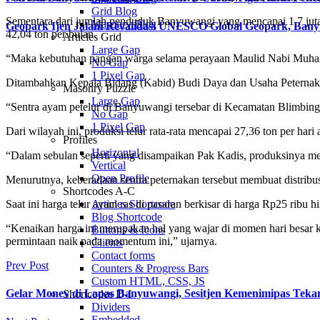
Grid Blog
Sementara dari jumlah penduduk Banyuwangi yang mencapai 1,7 juta j
Masonry Blog
Geopark Ijen Jalani Revalidasi UNESCO Global Geopark, Ba
42,04 ton per bulan.
Articles Grid
Large Gap
“Maka kebutuhan pangan warga selama perayaan Maulid Nabi Muha
No Gap
1 Pixel Gap
Ditambahkan Kepala Bidang (Kabid) Budi Daya dan Usaha Peternakan
Masonry Puzzle
Large Gap
“Sentra ayam petelur di Banyuwangi tersebar di Kecamatan Blimbing
No Gap
1 Pixel Gap
Dari wilayah ini, produksi telur rata-rata mencapai 27,36 ton per hari a
Profiles
Horizontal
“Dalam sebulan seperti yang disampaikan Pak Kadis, produksinya menca
Vertical
Open Profile
Menurutnya, keberadaan sentra peternakan tersebut membuat distribu
Shortcodes A-C
Saat ini harga telur ayam ras di pasaran berkisar di harga Rp25 ribu 
Articles Shortcode
Blog Shortcode
“Kenaikan harga ini merupakan hal yang wajar di momen hari besar k
Buttons & Icons
permintaan naik pada momentum ini,” ujarnya.
Clients
Contact forms
Prev Post
Counters & Progress Bars
Custom HTML, CSS, JS
Gelar Monev di Lapas Banyuwangi, Sesitjen Kemenimipas Tekan
Shortcodes D-I
Dividers
Embedded