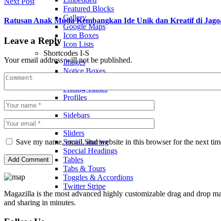
Next Post
Featured Blocks
Gallery
Ratusan Anak Muda Kembangkan Ide Unik dan Kreatif di Jag
Google Maps
Icon Boxes
Leave a Reply
Icon Lists
Shortcodes I-S
Your email address will not be published.
Images
Notice Boxes
Posts or Articles Slider
Pricing Tables
Profiles
Quotes
Sidebars
Shortcodes S-T
Sliders
Save my name, email, and website in this browser for the next ti
Social Sharing
Special Headings
Tables
Tabs & Tours
Toggles & Accordions
Twitter Stripe
Magazilla is the most advanced highly customizable drag and drop mag
and sharing in minutes.