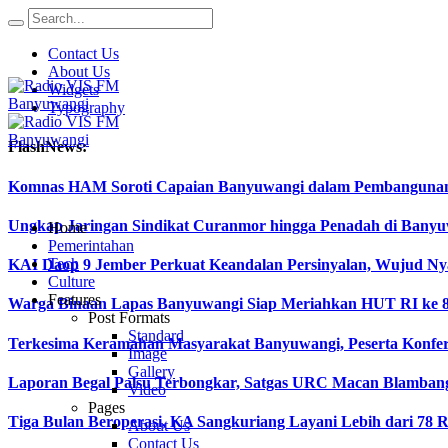
Contact Us
About Us
Widgets
Typography
FlashNews:
Komnas HAM Soroti Capaian Banyuwangi dalam Pembangunan In
Ungkap Jaringan Sindikat Curanmor hingga Penadah di Ban
Home
Pemerintahan
Tech
KAI Daop 9 Jember Perkuat Keandalan Persinyalan, Wujud Ny
Culture
Features
Warga Binaan Lapas Banyuwangi Siap Meriahkan HUT RI ke 8
Post Formats
Standard
Terkesima Keramahan Masyarakat Banyuwangi, Peserta Konferen
Image
Gallery
Laporan Begal Palsu Terbongkar, Satgas URC Macan Blamban
Video
Pages
Tiga Bulan Beroperasi, KA Sangkuriang Layani Lebih dari 78 
About Us
Contact Us