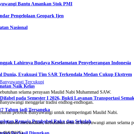
anyuwangi Bantu Amankan Stok PMI
dar Pengelolaan Geopark Ijen
tan Nasional
onggak Lahirnya Budaya Keselamatan Penyeberangan Indonesia
l Dunia, Evakuasi Tim SAR Terkendala Medan Cukup Ekstrem
matan Naik Kelas
k kebutuhan selama perayaan Maulid Nabi Muhammad SAW.
fabel pada Semester I 2026, Bukti Layanan Transportasi Semaki
a Banyuwangi menggelar tradisi endhog-endhogan.
17 Tahun jadi Tersangka
i seluruh pelosok Banyuwangi untuk memperingati Maulid Nabi.
plotan Remaja Pembobol Ruko dan Sekolah
lham Juanda memastikan, kebutuhan telur di Banyuwangi aman selama
n (8/9/2025).
urian Berhasil Diungkap