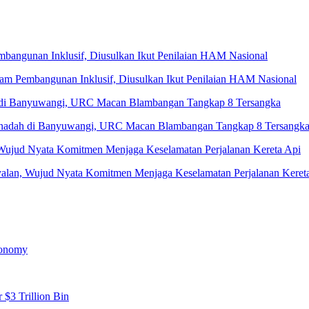
 Pembangunan Inklusif, Diusulkan Ikut Penilaian HAM Nasional
Penadah di Banyuwangi, URC Macan Blambangan Tangkap 8 Tersangk
yalan, Wujud Nyata Komitmen Menjaga Keselamatan Perjalanan Keret
conomy
 $3 Trillion Bin