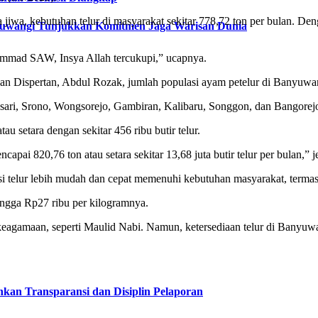
iwa, kebutuhan telur di masyarakat sekitar 778,72 ton per bulan. De
nyuwangi Tunjukkan Komitmen Jaga Warisan Dunia
mmad SAW, Insya Allah tercukupi,” ucapnya.
 Dispertan, Abdul Rozak, jumlah populasi ayam petelur di Banyuwang
sari, Srono, Wongsorejo, Gambiran, Kalibaru, Songgon, dan Bangorej
tau setara dengan sekitar 456 ribu butir telur.
pai 820,76 ton atau setara sekitar 13,68 juta butir telur per bulan,”
si telur lebih mudah dan cepat memenuhi kebutuhan masyarakat, terma
hingga Rp27 ribu per kilogramnya.
eagamaan, seperti Maulid Nabi. Namun, ketersediaan telur di Banyuwan
kan Transparansi dan Disiplin Pelaporan