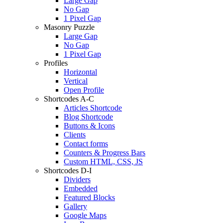
Large Gap
No Gap
1 Pixel Gap
Masonry Puzzle
Large Gap
No Gap
1 Pixel Gap
Profiles
Horizontal
Vertical
Open Profile
Shortcodes A-C
Articles Shortcode
Blog Shortcode
Buttons & Icons
Clients
Contact forms
Counters & Progress Bars
Custom HTML, CSS, JS
Shortcodes D-I
Dividers
Embedded
Featured Blocks
Gallery
Google Maps