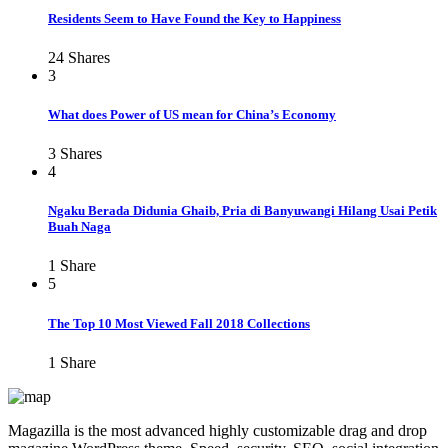
Residents Seem to Have Found the Key to Happiness
24
Shares
3
What does Power of US mean for China’s Economy
3
Shares
4
Ngaku Berada Didunia Ghaib, Pria di Banyuwangi Hilang Usai Petik
Buah Naga
1
Share
5
The Top 10 Most Viewed Fall 2018 Collections
1
Share
Magazilla is the most advanced highly customizable drag and drop