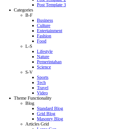
Post Template 3
Categories
B-F
Business
Culture
Entertainment
Fashion
Food
L-S
Lifestyle
Nature
Pemerintahan
Science
S-V
Sports
Tech
Travel
Video
Theme Functionality
Blog
Standard Blog
Grid Blog
Masonry Blog
Articles Grid