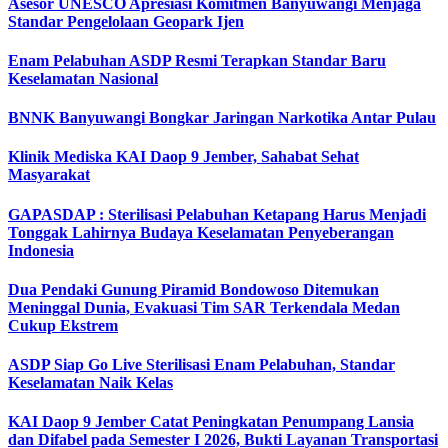
Asesor UNESCO Apresiasi Komitmen Banyuwangi Menjaga
Standar Pengelolaan Geopark Ijen
Enam Pelabuhan ASDP Resmi Terapkan Standar Baru
Keselamatan Nasional
BNNK Banyuwangi Bongkar Jaringan Narkotika Antar Pulau
Klinik Mediska KAI Daop 9 Jember, Sahabat Sehat
Masyarakat
GAPASDAP : Sterilisasi Pelabuhan Ketapang Harus Menjadi
Tonggak Lahirnya Budaya Keselamatan Penyeberangan
Indonesia
Dua Pendaki Gunung Piramid Bondowoso Ditemukan
Meninggal Dunia, Evakuasi Tim SAR Terkendala Medan
Cukup Ekstrem
ASDP Siap Go Live Sterilisasi Enam Pelabuhan, Standar
Keselamatan Naik Kelas
KAI Daop 9 Jember Catat Peningkatan Penumpang Lansia
dan Difabel pada Semester I 2026, Bukti Layanan Transportasi