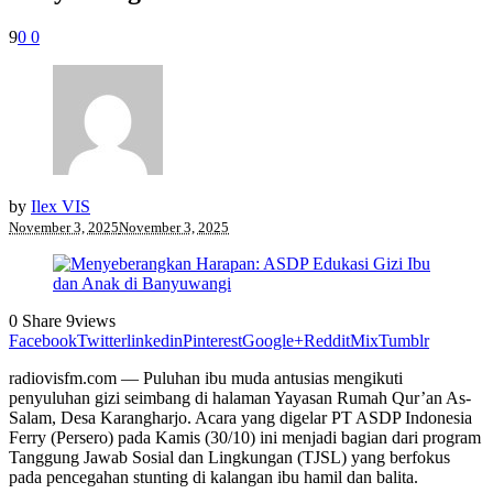
9
0
0
by
Ilex VIS
November 3, 2025
November 3, 2025
0
Share
9
views
Facebook
Twitter
linkedin
Pinterest
Google+
Reddit
Mix
Tumblr
radiovisfm.com — Puluhan ibu muda antusias mengikuti
penyuluhan gizi seimbang di halaman Yayasan Rumah Qur’an As-
Salam, Desa Karangharjo. Acara yang digelar PT ASDP Indonesia
Ferry (Persero) pada Kamis (30/10) ini menjadi bagian dari program
Tanggung Jawab Sosial dan Lingkungan (TJSL) yang berfokus
pada pencegahan stunting di kalangan ibu hamil dan balita.