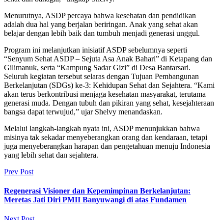
Menurutnya, ASDP percaya bahwa kesehatan dan pendidikan
adalah dua hal yang berjalan beriringan. Anak yang sehat akan
belajar dengan lebih baik dan tumbuh menjadi generasi unggul.
Program ini melanjutkan inisiatif ASDP sebelumnya seperti
“Senyum Sehat ASDP – Sejuta Asa Anak Bahari” di Ketapang dan
Gilimanuk, serta “Kampung Sadar Gizi” di Desa Bantarsari.
Seluruh kegiatan tersebut selaras dengan Tujuan Pembangunan
Berkelanjutan (SDGs) ke-3: Kehidupan Sehat dan Sejahtera. “Kami
akan terus berkontribusi menjaga kesehatan masyarakat, terutama
generasi muda. Dengan tubuh dan pikiran yang sehat, kesejahteraan
bangsa dapat terwujud,” ujar Shelvy menandaskan.
Melalui langkah-langkah nyata ini, ASDP menunjukkan bahwa
misinya tak sekadar menyeberangkan orang dan kendaraan, tetapi
juga menyeberangkan harapan dan pengetahuan menuju Indonesia
yang lebih sehat dan sejahtera.
Prev Post
Regenerasi Visioner dan Kepemimpinan Berkelanjutan:
Meretas Jati Diri PMII Banyuwangi di atas Fundamen
Next Post