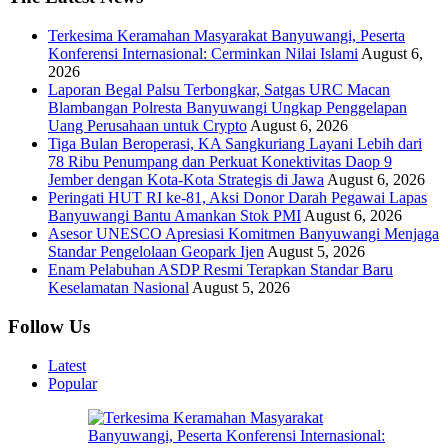
Terkesima Keramahan Masyarakat Banyuwangi, Peserta
Konferensi Internasional: Cerminkan Nilai Islami
August 6,
2026
Laporan Begal Palsu Terbongkar, Satgas URC Macan
Blambangan Polresta Banyuwangi Ungkap Penggelapan
Uang Perusahaan untuk Crypto
August 6, 2026
Tiga Bulan Beroperasi, KA Sangkuriang Layani Lebih dari
78 Ribu Penumpang dan Perkuat Konektivitas Daop 9
Jember dengan Kota-Kota Strategis di Jawa
August 6, 2026
Peringati HUT RI ke-81, Aksi Donor Darah Pegawai Lapas
Banyuwangi Bantu Amankan Stok PMI
August 6, 2026
Asesor UNESCO Apresiasi Komitmen Banyuwangi Menjaga
Standar Pengelolaan Geopark Ijen
August 5, 2026
Enam Pelabuhan ASDP Resmi Terapkan Standar Baru
Keselamatan Nasional
August 5, 2026
Follow Us
Latest
Popular