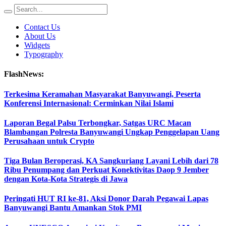
Contact Us
About Us
Widgets
Typography
FlashNews:
Terkesima Keramahan Masyarakat Banyuwangi, Peserta
Konferensi Internasional: Cerminkan Nilai Islami
Laporan Begal Palsu Terbongkar, Satgas URC Macan
Blambangan Polresta Banyuwangi Ungkap Penggelapan Uang
Perusahaan untuk Crypto
Tiga Bulan Beroperasi, KA Sangkuriang Layani Lebih dari 78
Ribu Penumpang dan Perkuat Konektivitas Daop 9 Jember
dengan Kota-Kota Strategis di Jawa
Peringati HUT RI ke-81, Aksi Donor Darah Pegawai Lapas
Banyuwangi Bantu Amankan Stok PMI