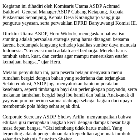
Kegiatan ini dihadiri oleh Komisaris Utama ASDP Achmad
Baidowi, General Manager ASDP Cabang Ketapang, Kepala
Puskesmas Sepanjang, Kepala Desa Karangharjo yang juga
pengurus yayasan, serta perwakilan DPRD Banyuwangi Komisi III.
Direktur Utama ASDP, Heru Widodo, menegaskan bahwa isu
stunting adalah persoalan strategis yang harus ditangani bersama
karena berdampak langsung terhadap kualitas sumber daya manusia
Indonesia. “Generasi muda adalah aset berharga. Mereka harus
tumbuh sehat, kuat, dan cerdas agar mampu meneruskan estafet
kemajuan bangsa,” ujar Heru.
Melalui penyuluhan ini, para peserta belajar menyusun menu
rumahan bergizi dengan bahan yang sederhana dan terjangkau.
Selain edukasi, ASDP juga menyalurkan bantuan peralatan
kesehatan, seperti timbangan bayi dan perlengkapan posyandu, serta
makanan tambahan bergizi bagi ibu hamil dan balita. Anak-anak di
yayasan pun menerima sarana olahraga sebagai bagian dari upaya
membentuk pola hidup sehat sejak dini.
Corporate Secretary ASDP, Shelvy Arifin, menyampaikan bahwa
edukasi gizi merupakan langkah kecil dengan dampak besar bagi
masa depan bangsa. “Gizi seimbang tidak harus mahal. Yang
terpenting adalah pengetahuan dan kepedulian agar anak tumbuh
sehat dan bahagia,” ungkap Shelvy.