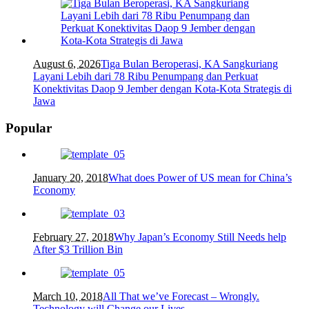
August 6, 2026
Tiga Bulan Beroperasi, KA Sangkuriang
Layani Lebih dari 78 Ribu Penumpang dan Perkuat
Konektivitas Daop 9 Jember dengan Kota-Kota Strategis di
Jawa
Popular
January 20, 2018
What does Power of US mean for China’s
Economy
February 27, 2018
Why Japan’s Economy Still Needs help
After $3 Trillion Bin
March 10, 2018
All That we’ve Forecast – Wrongly.
Technology will Change our Lives