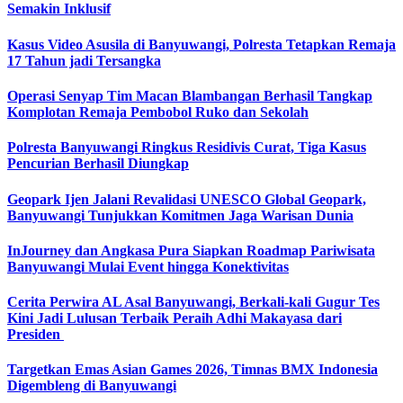
Semakin Inklusif
Kasus Video Asusila di Banyuwangi, Polresta Tetapkan Remaja
17 Tahun jadi Tersangka
Operasi Senyap Tim Macan Blambangan Berhasil Tangkap
Komplotan Remaja Pembobol Ruko dan Sekolah
Polresta Banyuwangi Ringkus Residivis Curat, Tiga Kasus
Pencurian Berhasil Diungkap
Geopark Ijen Jalani Revalidasi UNESCO Global Geopark,
Banyuwangi Tunjukkan Komitmen Jaga Warisan Dunia
InJourney dan Angkasa Pura Siapkan Roadmap Pariwisata
Banyuwangi Mulai Event hingga Konektivitas
Cerita Perwira AL Asal Banyuwangi, Berkali-kali Gugur Tes
Kini Jadi Lulusan Terbaik Peraih Adhi Makayasa dari
Presiden
Targetkan Emas Asian Games 2026, Timnas BMX Indonesia
Digembleng di Banyuwangi