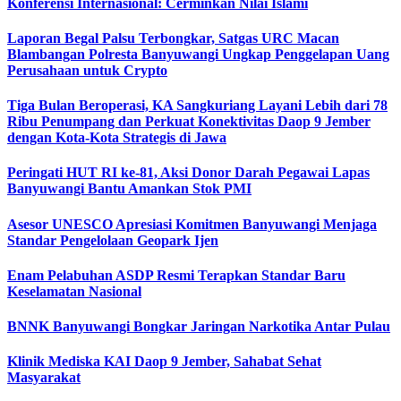
Konferensi Internasional: Cerminkan Nilai Islami
Laporan Begal Palsu Terbongkar, Satgas URC Macan
Blambangan Polresta Banyuwangi Ungkap Penggelapan Uang
Perusahaan untuk Crypto
Tiga Bulan Beroperasi, KA Sangkuriang Layani Lebih dari 78
Ribu Penumpang dan Perkuat Konektivitas Daop 9 Jember
dengan Kota-Kota Strategis di Jawa
Peringati HUT RI ke-81, Aksi Donor Darah Pegawai Lapas
Banyuwangi Bantu Amankan Stok PMI
Asesor UNESCO Apresiasi Komitmen Banyuwangi Menjaga
Standar Pengelolaan Geopark Ijen
Enam Pelabuhan ASDP Resmi Terapkan Standar Baru
Keselamatan Nasional
BNNK Banyuwangi Bongkar Jaringan Narkotika Antar Pulau
Klinik Mediska KAI Daop 9 Jember, Sahabat Sehat
Masyarakat