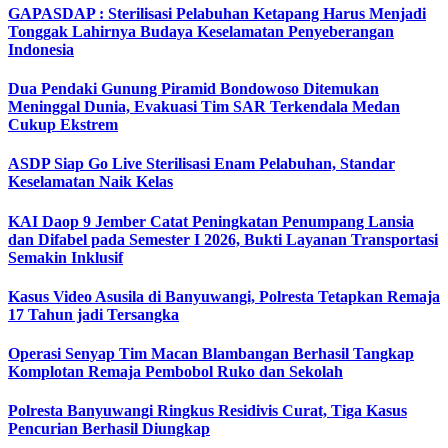
GAPASDAP : Sterilisasi Pelabuhan Ketapang Harus Menjadi
Tonggak Lahirnya Budaya Keselamatan Penyeberangan
Indonesia
Dua Pendaki Gunung Piramid Bondowoso Ditemukan
Meninggal Dunia, Evakuasi Tim SAR Terkendala Medan
Cukup Ekstrem
ASDP Siap Go Live Sterilisasi Enam Pelabuhan, Standar
Keselamatan Naik Kelas
KAI Daop 9 Jember Catat Peningkatan Penumpang Lansia
dan Difabel pada Semester I 2026, Bukti Layanan Transportasi
Semakin Inklusif
Kasus Video Asusila di Banyuwangi, Polresta Tetapkan Remaja
17 Tahun jadi Tersangka
Operasi Senyap Tim Macan Blambangan Berhasil Tangkap
Komplotan Remaja Pembobol Ruko dan Sekolah
Polresta Banyuwangi Ringkus Residivis Curat, Tiga Kasus
Pencurian Berhasil Diungkap