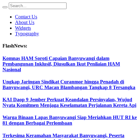
Contact Us
About Us
Widgets
Typography
FlashNews:
Komnas HAM Soroti Capaian Banyuwangi dalam
Pembangunan Inklusif, Diusulkan Ikut Penilaian HAM
Nasional
Ungkap Jaringan Sindikat Curanmor hingga Penadah di
Banyuwangi, URC Macan Blambangan Tangkap 8 Tersangka
KAI Daop 9 Jember Perkuat Keandalan Persinyalan, Wujud
Nyata Komitmen Menjaga Keselamatan Perjalanan Kereta Api
Warga Binaan Lapas Banyuwangi Siap Meriahkan HUT RI ke
81 dengan Berbagai Perlombaan
Terkesima Keramahan Masyarakat Banyuwangi, Peserta