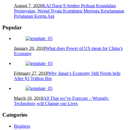
August 7, 2026
KAI Daop 9 Jember Perkuat Keandalan
Persinyalan, Wujud Nyata Komitmen Menjaga Keselamatan
Perjalanan Kereta Api
Popular
January 20, 2018
What does Power of US mean for China’s
Economy
February 27, 2018
Why Japan’s Economy Still Needs help
After $3 Trillion Bin
March 10, 2018
All That we’ve Forecast – Wrongly.
Technology will Change our Lives
Categories
Business