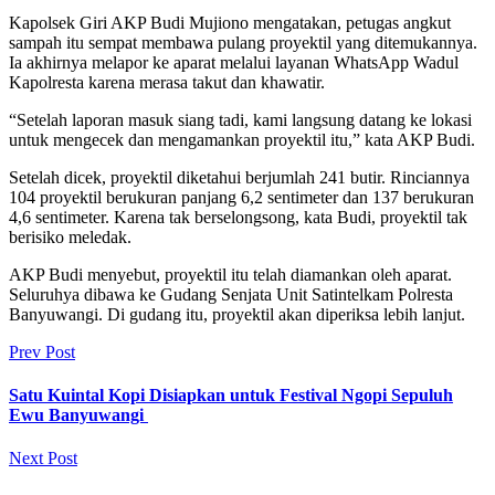
Kapolsek Giri AKP Budi Mujiono mengatakan, petugas angkut
sampah itu sempat membawa pulang proyektil yang ditemukannya.
Ia akhirnya melapor ke aparat melalui layanan WhatsApp Wadul
Kapolresta karena merasa takut dan khawatir.
“Setelah laporan masuk siang tadi, kami langsung datang ke lokasi
untuk mengecek dan mengamankan proyektil itu,” kata AKP Budi.
Setelah dicek, proyektil diketahui berjumlah 241 butir. Rinciannya
104 proyektil berukuran panjang 6,2 sentimeter dan 137 berukuran
4,6 sentimeter. Karena tak berselongsong, kata Budi, proyektil tak
berisiko meledak.
AKP Budi menyebut, proyektil itu telah diamankan oleh aparat.
Seluruhya dibawa ke Gudang Senjata Unit Satintelkam Polresta
Banyuwangi. Di gudang itu, proyektil akan diperiksa lebih lanjut.
Prev Post
Satu Kuintal Kopi Disiapkan untuk Festival Ngopi Sepuluh
Ewu Banyuwangi
Next Post