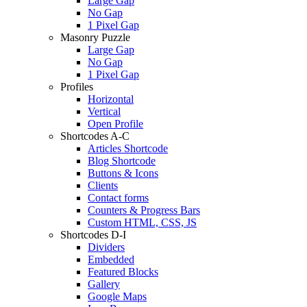
Large Gap
No Gap
1 Pixel Gap
Masonry Puzzle
Large Gap
No Gap
1 Pixel Gap
Profiles
Horizontal
Vertical
Open Profile
Shortcodes A-C
Articles Shortcode
Blog Shortcode
Buttons & Icons
Clients
Contact forms
Counters & Progress Bars
Custom HTML, CSS, JS
Shortcodes D-I
Dividers
Embedded
Featured Blocks
Gallery
Google Maps