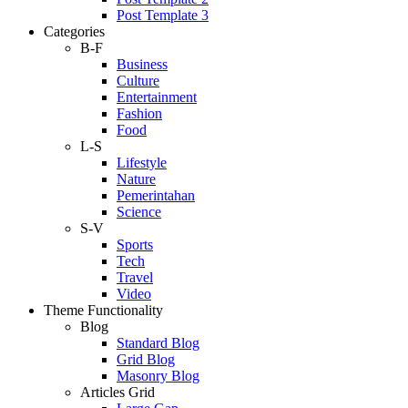
Post Template 3
Categories
B-F
Business
Culture
Entertainment
Fashion
Food
L-S
Lifestyle
Nature
Pemerintahan
Science
S-V
Sports
Tech
Travel
Video
Theme Functionality
Blog
Standard Blog
Grid Blog
Masonry Blog
Articles Grid