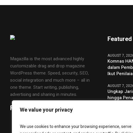
Featured
AUGUST 7, 202
Magazilla is the most advanced highly
Komnas HAM
customizable drag and drop magazine
dalam Pemba
WordPress theme. Speed, security, SEO,
Ikut Penila
social integration and much more – all in
AUGUST 7, 202
one theme. Start writing, publishing,
Ungkap Jari
advertising and sharing in minutes.
hingga Pena
Macan Blam
Follow Us
We value your privacy
AUGUST 7, 202
KAI Daop 9 
We use cookies to enhance your browsing experience, serve
Persinyalan