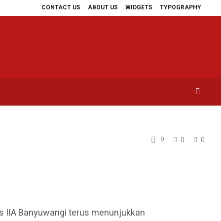
CONTACT US
ABOUT US
WIDGETS
TYPOGRAPHY
 Tangkap 8 Tersangka
KAI Daop 9 Jember Perkuat Keandalan Persinyalan
9
0
0
s IIA Banyuwangi terus menunjukkan