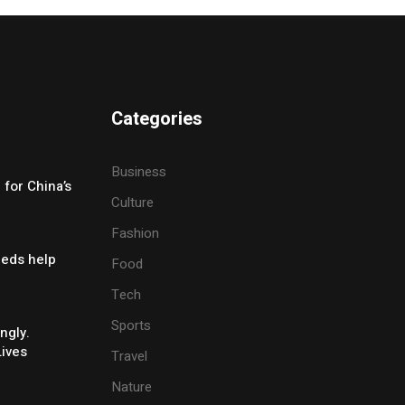
Categories
Business
for China’s
Culture
Fashion
eeds help
Food
Tech
Sports
ngly.
Lives
Travel
Nature