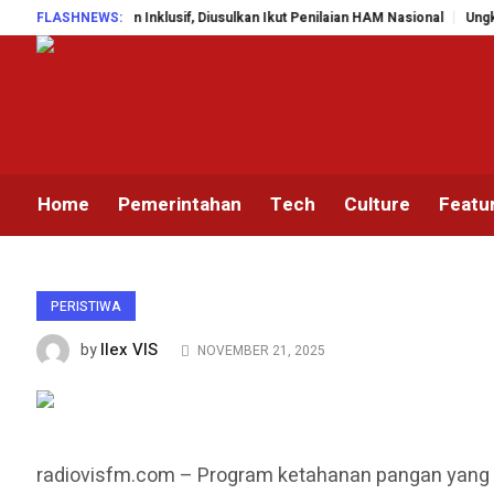
angunan Inklusif, Diusulkan Ikut Penilaian HAM Nasional
FLASHNEWS:
Ungkap Jaring
Home
Pemerintahan
Tech
Culture
Featu
PERISTIWA
Ilex VIS
by
NOVEMBER 21, 2025
radiovisfm.com – Program ketahanan pangan yang 