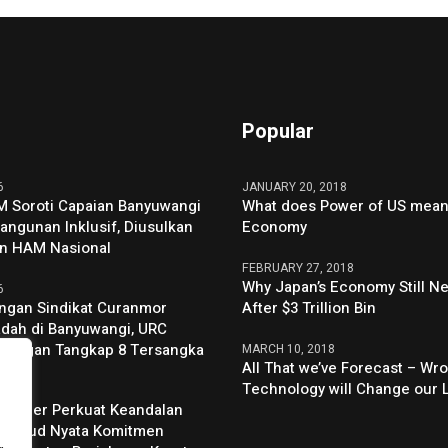
Popular
6
JANUARY 20, 2018
 Soroti Capaian Banyuwangi
What does Power of US mean 
ngunan Inklusif, Diusulkan
Economy
ian HAM Nasional
FEBRUARY 27, 2018
Why Japan’s Economy Still N
6
ngan Sindikat Curanmor
After $3 Trillion Bin
dah di Banyuwangi, URC
bangan Tangkap 8 Tersangka
MARCH 10, 2018
All That we’ve Forecast – Wro
Technology will Change our 
6
Jember Perkuat Keandalan
, Wujud Nyata Komitmen