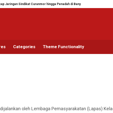
an Sindikat Curanmor hingga Penadah di Banyuwangi, URC Macan Blambangan
res
Categories
Theme Functionality
dijalankan oleh Lembaga Pemasyarakatan (Lapas) Kela