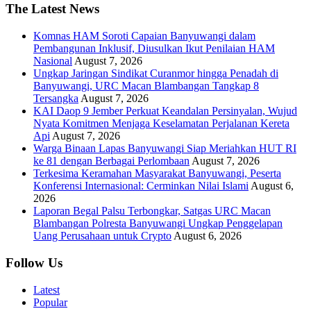
The Latest News
Komnas HAM Soroti Capaian Banyuwangi dalam
Pembangunan Inklusif, Diusulkan Ikut Penilaian HAM
Nasional
August 7, 2026
Ungkap Jaringan Sindikat Curanmor hingga Penadah di
Banyuwangi, URC Macan Blambangan Tangkap 8
Tersangka
August 7, 2026
KAI Daop 9 Jember Perkuat Keandalan Persinyalan, Wujud
Nyata Komitmen Menjaga Keselamatan Perjalanan Kereta
Api
August 7, 2026
Warga Binaan Lapas Banyuwangi Siap Meriahkan HUT RI
ke 81 dengan Berbagai Perlombaan
August 7, 2026
Terkesima Keramahan Masyarakat Banyuwangi, Peserta
Konferensi Internasional: Cerminkan Nilai Islami
August 6,
2026
Laporan Begal Palsu Terbongkar, Satgas URC Macan
Blambangan Polresta Banyuwangi Ungkap Penggelapan
Uang Perusahaan untuk Crypto
August 6, 2026
Follow Us
Latest
Popular