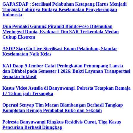
GAPASDAP : Sterilisasi Pelabuhan Ketapang Harus Menjadi
Tonggak Lahirnya Budaya Keselamatan Penyeberangan
Indonesia
Dua Pendaki Gunung Piramid Bondowoso Ditemukan
Meninggal Dunia, Evakuasi Tim SAR Terkendala Medan
Cukup Ekstrem
ASDP Siap Go Live Sterilisasi Enam Pelabuhan, Standar
Keselamatan Naik Kelas
KAI Daop 9 Jember Catat Peningkatan Penumpang Lansia
dan Difabel pada Semester I 2026, Bukti Layanan Transportasi
Semakin Inklusif
Kasus Video Asusila di Banyuwangi, Polresta Tetapkan Remaja
17 Tahun jadi Tersangka
Operasi Senyap Tim Macan Blambangan Berhasil Tangkap
Komplotan Remaja Pembobol Ruko dan Sekolah
Polresta Banyuwangi Ringkus Residivis Curat, Tiga Kasus
Pencurian Berhasil Diungkap