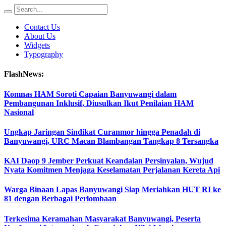
Contact Us
About Us
Widgets
Typography
FlashNews:
Komnas HAM Soroti Capaian Banyuwangi dalam
Pembangunan Inklusif, Diusulkan Ikut Penilaian HAM
Nasional
Ungkap Jaringan Sindikat Curanmor hingga Penadah di
Banyuwangi, URC Macan Blambangan Tangkap 8 Tersangka
KAI Daop 9 Jember Perkuat Keandalan Persinyalan, Wujud
Nyata Komitmen Menjaga Keselamatan Perjalanan Kereta Api
Warga Binaan Lapas Banyuwangi Siap Meriahkan HUT RI ke
81 dengan Berbagai Perlombaan
Terkesima Keramahan Masyarakat Banyuwangi, Peserta