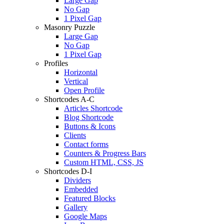
Large Gap
No Gap
1 Pixel Gap
Masonry Puzzle
Large Gap
No Gap
1 Pixel Gap
Profiles
Horizontal
Vertical
Open Profile
Shortcodes A-C
Articles Shortcode
Blog Shortcode
Buttons & Icons
Clients
Contact forms
Counters & Progress Bars
Custom HTML, CSS, JS
Shortcodes D-I
Dividers
Embedded
Featured Blocks
Gallery
Google Maps