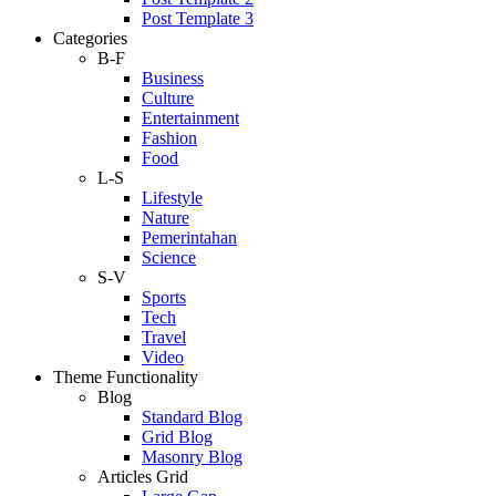
Post Template 3
Categories
B-F
Business
Culture
Entertainment
Fashion
Food
L-S
Lifestyle
Nature
Pemerintahan
Science
S-V
Sports
Tech
Travel
Video
Theme Functionality
Blog
Standard Blog
Grid Blog
Masonry Blog
Articles Grid