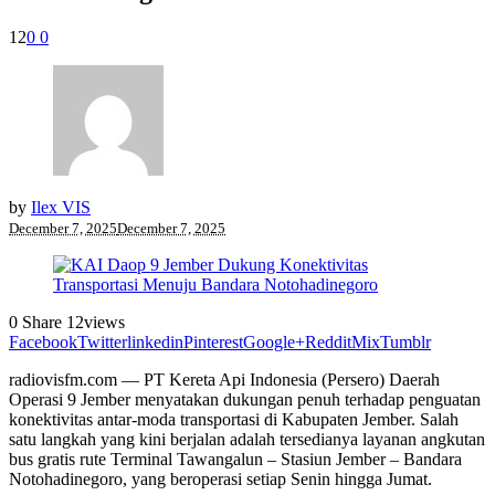
12
0
0
by
Ilex VIS
December 7, 2025
December 7, 2025
0
Share
12
views
Facebook
Twitter
linkedin
Pinterest
Google+
Reddit
Mix
Tumblr
radiovisfm.com — PT Kereta Api Indonesia (Persero) Daerah
Operasi 9 Jember menyatakan dukungan penuh terhadap penguatan
konektivitas antar-moda transportasi di Kabupaten Jember. Salah
satu langkah yang kini berjalan adalah tersedianya layanan angkutan
bus gratis rute Terminal Tawangalun – Stasiun Jember – Bandara
Notohadinegoro, yang beroperasi setiap Senin hingga Jumat.