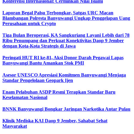
Konferensi Internasional: Cerminkan Nilai Islami
Laporan Begal Palsu Terbongkar, Satgas URC Macan
Blambangan Polresta Banyuwangi Ungkap Penggelapan Uang
Perusahaan untuk Crypto
Tiga Bulan Beroperasi, KA Sangkuriang Layani Lebih dari 78
Ribu Penumpang dan Perkuat Konektivitas Daop 9 Jember
dengan Kota-Kota Strategis di Jawa
Peringati HUT RI ke-81, Aksi Donor Darah Pegawai Lapas
Banyuwangi Bantu Amankan Stok PMI
Asesor UNESCO Apresiasi Komitmen Banyuwangi Menjaga
Standar Pengelolaan Geopark Ijen
Enam Pelabuhan ASDP Resmi Terapkan Standar Baru
Keselamatan Nasional
BNNK Banyuwangi Bongkar Jaringan Narkotika Antar Pulau
Klinik Mediska KAI Daop 9 Jember, Sahabat Sehat
Masyarakat