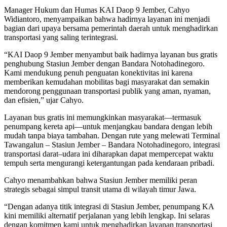
Manager Hukum dan Humas KAI Daop 9 Jember, Cahyo
Widiantoro, menyampaikan bahwa hadirnya layanan ini menjadi
bagian dari upaya bersama pemerintah daerah untuk menghadirkan
transportasi yang saling terintegrasi.
“KAI Daop 9 Jember menyambut baik hadirnya layanan bus gratis
penghubung Stasiun Jember dengan Bandara Notohadinegoro.
Kami mendukung penuh penguatan konektivitas ini karena
memberikan kemudahan mobilitas bagi masyarakat dan semakin
mendorong penggunaan transportasi publik yang aman, nyaman,
dan efisien,” ujar Cahyo.
Layanan bus gratis ini memungkinkan masyarakat—termasuk
penumpang kereta api—untuk menjangkau bandara dengan lebih
mudah tanpa biaya tambahan. Dengan rute yang melewati Terminal
Tawangalun – Stasiun Jember – Bandara Notohadinegoro, integrasi
transportasi darat–udara ini diharapkan dapat mempercepat waktu
tempuh serta mengurangi ketergantungan pada kendaraan pribadi.
Cahyo menambahkan bahwa Stasiun Jember memiliki peran
strategis sebagai simpul transit utama di wilayah timur Jawa.
“Dengan adanya titik integrasi di Stasiun Jember, penumpang KA
kini memiliki alternatif perjalanan yang lebih lengkap. Ini selaras
dengan komitmen kami untuk menghadirkan layanan transportasi