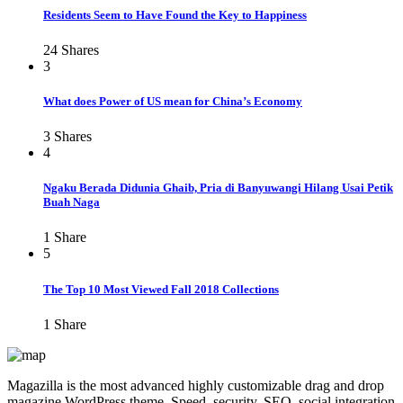
Residents Seem to Have Found the Key to Happiness
24
Shares
3
What does Power of US mean for China’s Economy
3
Shares
4
Ngaku Berada Didunia Ghaib, Pria di Banyuwangi Hilang Usai Petik
Buah Naga
1
Share
5
The Top 10 Most Viewed Fall 2018 Collections
1
Share
Magazilla is the most advanced highly customizable drag and drop
magazine WordPress theme. Speed, security, SEO, social integration