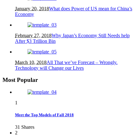
January 20, 2018
What does Power of US mean for China’s
Economy
February 27, 2018
Why Japan’s Economy Still Needs help
After $3 Trillion Bin
March 10, 2018
All That we’ve Forecast – Wrongly.
Technology will Change our Lives
Most Popular
1
Meet the Top Models of Fall 2018
31
Shares
2