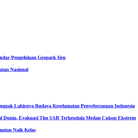
dar Pengelolaan Geopark Ijen
tan Nasional
onggak Lahirnya Budaya Keselamatan Penyeberangan Indonesia
l Dunia, Evakuasi Tim SAR Terkendala Medan Cukup Ekstrem
matan Naik Kelas