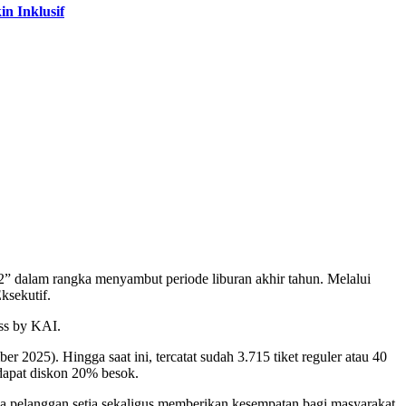
n Inklusif
” dalam rangka menyambut periode liburan akhir tahun. Melalui
ksekutif.
ess by KAI.
2025). Hingga saat ini, tercatat sudah 3.715 tiket reguler atau 40
ndapat diskon 20% besok.
pelanggan setia sekaligus memberikan kesempatan bagi masyarakat