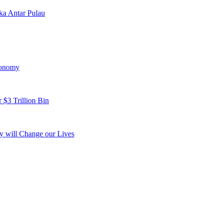
a Antar Pulau
conomy
 $3 Trillion Bin
y will Change our Lives