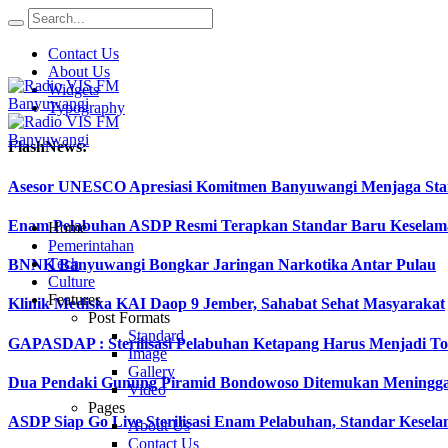
Contact Us
About Us
Widgets
Typography
FlashNews:
Asesor UNESCO Apresiasi Komitmen Banyuwangi Menjaga Stan
Enam Pelabuhan ASDP Resmi Terapkan Standar Baru Keselama
Home
Pemerintahan
Tech
BNNK Banyuwangi Bongkar Jaringan Narkotika Antar Pulau
Culture
Features
Klinik Mediska KAI Daop 9 Jember, Sahabat Sehat Masyarakat
Post Formats
Standard
GAPASDAP : Sterilisasi Pelabuhan Ketapang Harus Menjadi T
Image
Gallery
Dua Pendaki Gunung Piramid Bondowoso Ditemukan Meningga
Video
Pages
ASDP Siap Go Live Sterilisasi Enam Pelabuhan, Standar Kesela
About Us
Contact Us