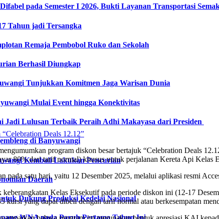
fabel pada Semester I 2026, Bukti Layanan Transportasi Semaki
17 Tahun jadi Tersangka
plotan Remaja Pembobol Ruko dan Sekolah
urian Berhasil Diungkap
nyuwangi Tunjukkan Komitmen Jaga Warisan Dunia
uwangi Mulai Event hingga Konektivitas
ni Jadi Lulusan Terbaik Peraih Adhi Makayasa dari Presiden
gembleng di Banyuwangi
mengumumkan program diskon besar bertajuk “Celebration Deals 12.12
r 80% dari tarif normal) khusus untuk perjalanan Kereta Api Kelas E
yuwangi Kembali Lakukan Pencurian
an pada satu hari, yaitu 12 Desember 2025, melalui aplikasi resmi Acc
onomian Daerah
eberangkatan Kelas Eksekutif pada periode diskon ini (12-17 Desember 
ntuk Dukung Produksi Kedelai Nasional
4.685 kursi yang dapat dibeli dengan tarif normal atau berkesempatan me
numpang WNA pada Paruh Pertama Tahun Ini
mpaikan bahwa program ini merupakan bentuk apresiasi KAI kepada 