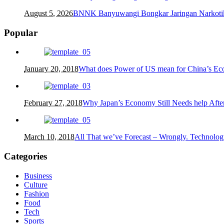
August 5, 2026
BNNK Banyuwangi Bongkar Jaringan Narkotik
Popular
January 20, 2018
What does Power of US mean for China’s E
February 27, 2018
Why Japan’s Economy Still Needs help After
March 10, 2018
All That we’ve Forecast – Wrongly. Technolog
Categories
Business
Culture
Fashion
Food
Tech
Sports