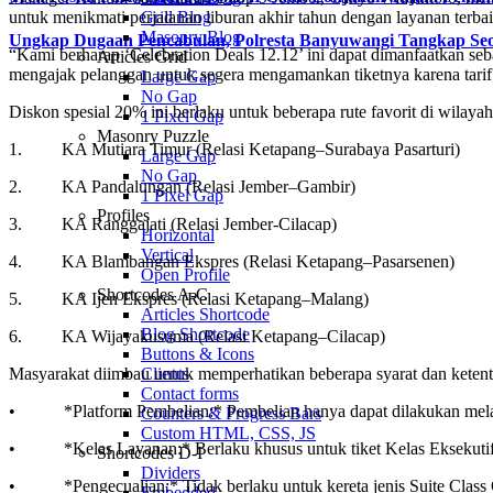
untuk menikmati perjalanan liburan akhir tahun dengan layanan terbai
Grid Blog
Masonry Blog
Ungkap Dugaan Pencabulan, Polresta Banyuwangi Tangkap Seo
“Kami berharap ‘Celebration Deals 12.12’ ini dapat dimanfaatkan s
Articles Grid
mengajak pelanggan untuk segera mengamankan tiketnya karena tarif sp
Large Gap
No Gap
Diskon spesial 20% ini berlaku untuk beberapa rute favorit di wila
1 Pixel Gap
Masonry Puzzle
1. KA Mutiara Timur (Relasi Ketapang–Surabaya Pasarturi)
Large Gap
No Gap
2. KA Pandalungan (Relasi Jember–Gambir)
1 Pixel Gap
Profiles
3. KA Ranggajati (Relasi Jember-Cilacap)
Horizontal
Vertical
4. KA Blambangan Ekspres (Relasi Ketapang–Pasarsenen)
Open Profile
Shortcodes A-C
5. KA Ijen Ekspres (Relasi Ketapang–Malang)
Articles Shortcode
Blog Shortcode
6. KA Wijayakusuma (Relasi Ketapang–Cilacap)
Buttons & Icons
Masyarakat diimbau untuk memperhatikan beberapa syarat dan ketent
Clients
Contact forms
• *Platform Pembelian:* Pembelian hanya dapat dilakukan melal
Counters & Progress Bars
Custom HTML, CSS, JS
• *Kelas Layanan:* Berlaku khusus untuk tiket Kelas Eksekutif
Shortcodes D-I
Dividers
• *Pengecualian:* Tidak berlaku untuk kereta jenis Suite Class Com
Embedded