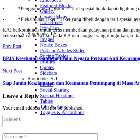
Featured Blocks
• *Penggabungan Diskon:* Tarif spesial tidak dapat digabung deng
Gallery
Google Maps
• *Fleksibilitas Tiket:* Tiket yang dibeli dengan tarif spesial tet
Icon Boxes
Icon Lists
KAI berkomitmen untuk terus memberikan pelayanan prima dan pen
Shortcodes I-S
ketersediaan alokasi tiket pada KA dan tanggal yang diinginkan, ser
Images
Notice Boxes
Prev Post
Posts or Articles Slider
Pricing Tables
BPJS Kesehatan Gandeng Enam Negara Perkuat Anti Kecuran
Profiles
Quotes
Next Post
Sidebars
Shortcodes S-T
Siap Jamin Keselamatan dan Keamanan Penumpang di Masa An
Sliders
Social Sharing
Leave a Reply
Special Headings
Tables
Tabs & Tours
Your email address will not be published.
Toggles & Accordions
Twitter Stripe