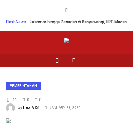
Sindikat Curanmor hingga Penadah di Banyuwangi, URC Macan Blambang
FlashNews:
PEMERINTAHAN
11
0
0
Ilex VIS
by
JANUARY 28, 2026