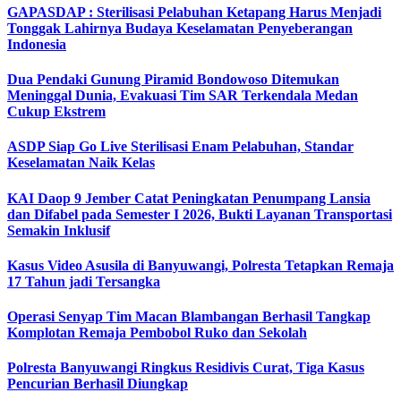
GAPASDAP : Sterilisasi Pelabuhan Ketapang Harus Menjadi
Tonggak Lahirnya Budaya Keselamatan Penyeberangan
Indonesia
Dua Pendaki Gunung Piramid Bondowoso Ditemukan
Meninggal Dunia, Evakuasi Tim SAR Terkendala Medan
Cukup Ekstrem
ASDP Siap Go Live Sterilisasi Enam Pelabuhan, Standar
Keselamatan Naik Kelas
KAI Daop 9 Jember Catat Peningkatan Penumpang Lansia
dan Difabel pada Semester I 2026, Bukti Layanan Transportasi
Semakin Inklusif
Kasus Video Asusila di Banyuwangi, Polresta Tetapkan Remaja
17 Tahun jadi Tersangka
Operasi Senyap Tim Macan Blambangan Berhasil Tangkap
Komplotan Remaja Pembobol Ruko dan Sekolah
Polresta Banyuwangi Ringkus Residivis Curat, Tiga Kasus
Pencurian Berhasil Diungkap