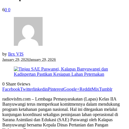
6
0
0
by
Ilex VIS
January 29, 2026
January 29, 2026
0
Share
6
views
Facebook
Twitter
linkedin
Pinterest
Google+
Reddit
Mix
Tumblr
radiovisfm.com – Lembaga Pemasyarakatan (Lapas) Kelas IIA
Banyuwangi terus memperkuat komitmennya dalam mendukung
program ketahanan pangan nasional. Hal ini ditegaskan melalui
kunjungan koordinasi sekaligus peninjauan lahan operasional di
Sarana Asimilasi dan Edukasi (SAE) Paswangi oleh Kalapas
Banyuwangi bersama Kepala Dinas Pertanian dan Pangan