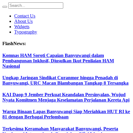
Contact Us
About Us
Widgets
Typography
FlashNews:
Komnas HAM Soroti Capaian Banyuwangi dalam
Pembangunan Inklusif, Diusulkan Ikut Penilaian HAM
Nasional
Ungkap Jaringan Sindikat Curanmor hingga Penadah di
Banyuwangi, URC Macan Blambangan Tangkap 8 Tersangka
KAI Daop 9 Jember Perkuat Keandalan Persinyalan, Wujud
Nyata Komitmen Menjaga Keselamatan Perjalanan Kereta Api
Warga Binaan Lapas Banyuwangi Siap Meriahkan HUT RI ke
81 dengan Berbagai Perlombaan
Terkesima Keramahan Masyarakat Banyuwangi, Peserta