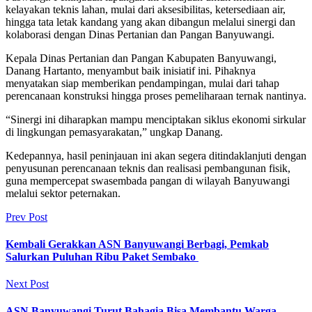
kelayakan teknis lahan, mulai dari aksesibilitas, ketersediaan air,
hingga tata letak kandang yang akan dibangun melalui sinergi dan
kolaborasi dengan Dinas Pertanian dan Pangan Banyuwangi.
Kepala Dinas Pertanian dan Pangan Kabupaten Banyuwangi,
Danang Hartanto, menyambut baik inisiatif ini. Pihaknya
menyatakan siap memberikan pendampingan, mulai dari tahap
perencanaan konstruksi hingga proses pemeliharaan ternak nantinya.
“Sinergi ini diharapkan mampu menciptakan siklus ekonomi sirkular
di lingkungan pemasyarakatan,” ungkap Danang.
Kedepannya, hasil peninjauan ini akan segera ditindaklanjuti dengan
penyusunan perencanaan teknis dan realisasi pembangunan fisik,
guna mempercepat swasembada pangan di wilayah Banyuwangi
melalui sektor peternakan.
Prev Post
Kembali Gerakkan ASN Banyuwangi Berbagi, Pemkab
Salurkan Puluhan Ribu Paket Sembako
Next Post
ASN Banyuwangi Turut Bahagia Bisa Membantu Warga