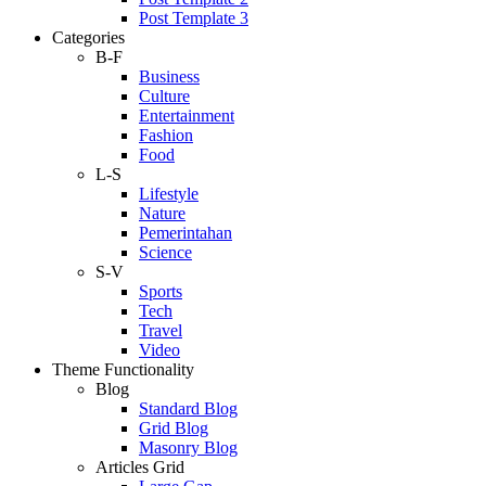
Post Template 3
Categories
B-F
Business
Culture
Entertainment
Fashion
Food
L-S
Lifestyle
Nature
Pemerintahan
Science
S-V
Sports
Tech
Travel
Video
Theme Functionality
Blog
Standard Blog
Grid Blog
Masonry Blog
Articles Grid