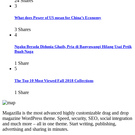
24
Shares
3
What does Power of US mean for China’s Economy
3
Shares
4
Ngaku Berada Didunia Ghaib, Pria di Banyuwangi Hilang Usai Petik
Buah Naga
1
Share
5
The Top 10 Most Viewed Fall 2018 Collections
1
Share
Magazilla is the most advanced highly customizable drag and drop
magazine WordPress theme. Speed, security, SEO, social integration
and much more – all in one theme. Start writing, publishing,
advertising and sharing in minutes.