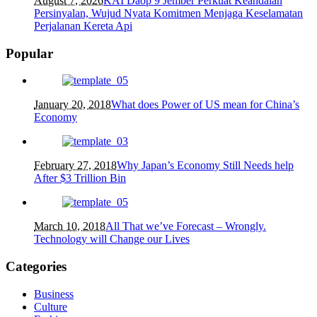
August 7, 2026
KAI Daop 9 Jember Perkuat Keandalan
Persinyalan, Wujud Nyata Komitmen Menjaga Keselamatan
Perjalanan Kereta Api
Popular
January 20, 2018
What does Power of US mean for China’s
Economy
February 27, 2018
Why Japan’s Economy Still Needs help
After $3 Trillion Bin
March 10, 2018
All That we’ve Forecast – Wrongly.
Technology will Change our Lives
Categories
Business
Culture