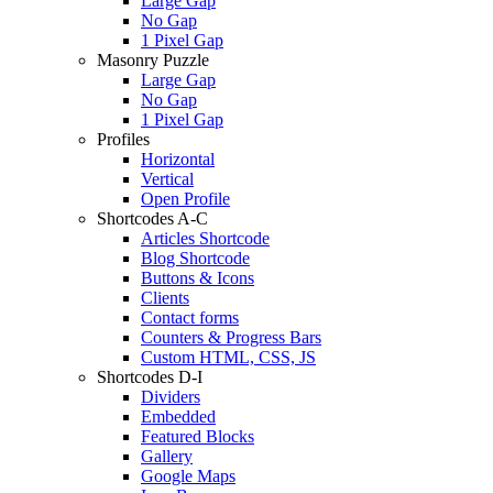
Large Gap
No Gap
1 Pixel Gap
Masonry Puzzle
Large Gap
No Gap
1 Pixel Gap
Profiles
Horizontal
Vertical
Open Profile
Shortcodes A-C
Articles Shortcode
Blog Shortcode
Buttons & Icons
Clients
Contact forms
Counters & Progress Bars
Custom HTML, CSS, JS
Shortcodes D-I
Dividers
Embedded
Featured Blocks
Gallery
Google Maps