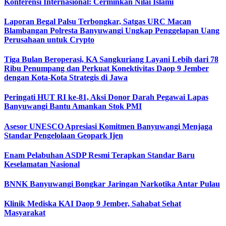
Konferensi Internasional: Cerminkan Nilai Islami
Laporan Begal Palsu Terbongkar, Satgas URC Macan
Blambangan Polresta Banyuwangi Ungkap Penggelapan Uang
Perusahaan untuk Crypto
Tiga Bulan Beroperasi, KA Sangkuriang Layani Lebih dari 78
Ribu Penumpang dan Perkuat Konektivitas Daop 9 Jember
dengan Kota-Kota Strategis di Jawa
Peringati HUT RI ke-81, Aksi Donor Darah Pegawai Lapas
Banyuwangi Bantu Amankan Stok PMI
Asesor UNESCO Apresiasi Komitmen Banyuwangi Menjaga
Standar Pengelolaan Geopark Ijen
Enam Pelabuhan ASDP Resmi Terapkan Standar Baru
Keselamatan Nasional
BNNK Banyuwangi Bongkar Jaringan Narkotika Antar Pulau
Klinik Mediska KAI Daop 9 Jember, Sahabat Sehat
Masyarakat