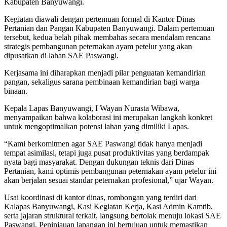
Kabupaten Banyuwangi.
Kegiatan diawali dengan pertemuan formal di Kantor Dinas
Pertanian dan Pangan Kabupaten Banyuwangi. Dalam pertemuan
tersebut, kedua belah pihak membahas secara mendalam rencana
strategis pembangunan peternakan ayam petelur yang akan
dipusatkan di lahan SAE Paswangi.
Kerjasama ini diharapkan menjadi pilar penguatan kemandirian
pangan, sekaligus sarana pembinaan kemandirian bagi warga
binaan.
Kepala Lapas Banyuwangi, I Wayan Nurasta Wibawa,
menyampaikan bahwa kolaborasi ini merupakan langkah konkret
untuk mengoptimalkan potensi lahan yang dimiliki Lapas.
“Kami berkomitmen agar SAE Paswangi tidak hanya menjadi
tempat asimilasi, tetapi juga pusat produktivitas yang berdampak
nyata bagi masyarakat. Dengan dukungan teknis dari Dinas
Pertanian, kami optimis pembangunan peternakan ayam petelur ini
akan berjalan sesuai standar peternakan profesional,” ujar Wayan.
Usai koordinasi di kantor dinas, rombongan yang terdiri dari
Kalapas Banyuwangi, Kasi Kegiatan Kerja, Kasi Admin Kamtib,
serta jajaran struktural terkait, langsung bertolak menuju lokasi SAE
Paswangi. Peninjauan lapangan ini bertujuan untuk memastikan