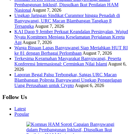
Pembangunan Inklusif, Diusulkan Ikut Penilaian HAM
Nasional
August 7, 2026
Ungkap Jaringan Sindikat Curanmor hingga Penadah di
Banyuwangi, URC Macan Blambangan Tangkap 8
Tersangka
August 7, 2026
KAI Daop 9 Jember Perkuat Keandalan Persinyalan, Wujud
Nyata Komitmen Menjaga Keselamatan Perjalanan Kereta
Api
August 7, 2026
Warga Binaan Lapas Banyuwangi Siap Meriahkan HUT RI
ke 81 dengan Berbagai Perlombaan
August 7, 2026
Terkesima Keramahan Masyarakat Banyuwangi, Peserta
Konferensi Internasional: Cerminkan Nilai Islami
August 6,
2026
Laporan Begal Palsu Terbongkar, Satgas URC Macan
Blambangan Polresta Banyuwangi Ungkap Penggelapan
Uang Perusahaan untuk Crypto
August 6, 2026
Follow Us
Latest
Popular