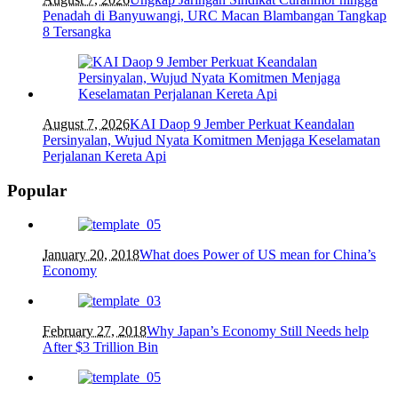
Penadah di Banyuwangi, URC Macan Blambangan Tangkap
8 Tersangka
August 7, 2026
KAI Daop 9 Jember Perkuat Keandalan
Persinyalan, Wujud Nyata Komitmen Menjaga Keselamatan
Perjalanan Kereta Api
Popular
January 20, 2018
What does Power of US mean for China’s
Economy
February 27, 2018
Why Japan’s Economy Still Needs help
After $3 Trillion Bin