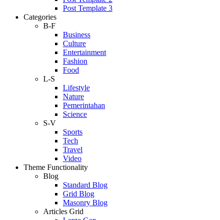
Post Template 3
Categories
B-F
Business
Culture
Entertainment
Fashion
Food
L-S
Lifestyle
Nature
Pemerintahan
Science
S-V
Sports
Tech
Travel
Video
Theme Functionality
Blog
Standard Blog
Grid Blog
Masonry Blog
Articles Grid