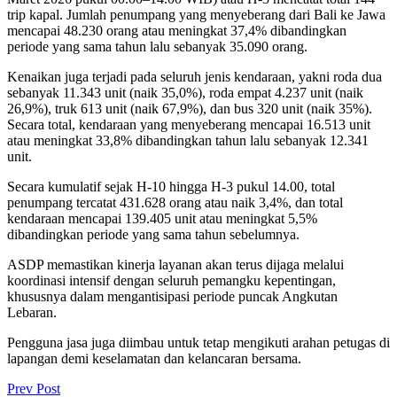
trip kapal. Jumlah penumpang yang menyeberang dari Bali ke Jawa
mencapai 48.230 orang atau meningkat 37,4% dibandingkan
periode yang sama tahun lalu sebanyak 35.090 orang.
Kenaikan juga terjadi pada seluruh jenis kendaraan, yakni roda dua
sebanyak 11.343 unit (naik 35,0%), roda empat 4.237 unit (naik
26,9%), truk 613 unit (naik 67,9%), dan bus 320 unit (naik 35%).
Secara total, kendaraan yang menyeberang mencapai 16.513 unit
atau meningkat 33,8% dibandingkan tahun lalu sebanyak 12.341
unit.
Secara kumulatif sejak H-10 hingga H-3 pukul 14.00, total
penumpang tercatat 431.628 orang atau naik 3,4%, dan total
kendaraan mencapai 139.405 unit atau meningkat 5,5%
dibandingkan periode yang sama tahun sebelumnya.
ASDP memastikan kinerja layanan akan terus dijaga melalui
koordinasi intensif dengan seluruh pemangku kepentingan,
khususnya dalam mengantisipasi periode puncak Angkutan
Lebaran.
Pengguna jasa juga diimbau untuk tetap mengikuti arahan petugas di
lapangan demi keselamatan dan kelancaran bersama.
Prev Post