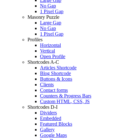
Large Gap
No Gap
1 Pixel Gap
Masonry Puzzle
Large Gap
No Gap
1 Pixel Gap
Profiles
Horizontal
Vertical
Open Profile
Shortcodes A-C
Articles Shortcode
Blog Shortcode
Buttons & Icons
Clients
Contact forms
Counters & Progress Bars
Custom HTML, CSS, JS
Shortcodes D-I
Dividers
Embedded
Featured Blocks
Gallery
Google Maps