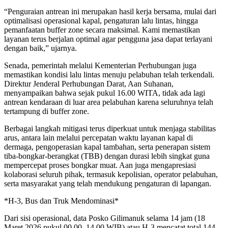
“Penguraian antrean ini merupakan hasil kerja bersama, mulai dari
optimalisasi operasional kapal, pengaturan lalu lintas, hingga
pemanfaatan buffer zone secara maksimal. Kami memastikan
layanan terus berjalan optimal agar pengguna jasa dapat terlayani
dengan baik,” ujarnya.
Senada, pemerintah melalui Kementerian Perhubungan juga
memastikan kondisi lalu lintas menuju pelabuhan telah terkendali.
Direktur Jenderal Perhubungan Darat, Aan Suhanan,
menyampaikan bahwa sejak pukul 16.00 WITA, tidak ada lagi
antrean kendaraan di luar area pelabuhan karena seluruhnya telah
tertampung di buffer zone.
Berbagai langkah mitigasi terus diperkuat untuk menjaga stabilitas
arus, antara lain melalui percepatan waktu layanan kapal di
dermaga, pengoperasian kapal tambahan, serta penerapan sistem
tiba-bongkar-berangkat (TBB) dengan durasi lebih singkat guna
mempercepat proses bongkar muat. Aan juga mengapresiasi
kolaborasi seluruh pihak, termasuk kepolisian, operator pelabuhan,
serta masyarakat yang telah mendukung pengaturan di lapangan.
*H-3, Bus dan Truk Mendominasi*
Dari sisi operasional, data Posko Gilimanuk selama 14 jam (18
Maret 2026 pukul 00.00–14.00 WIB) atau H-3 mencatat total 144