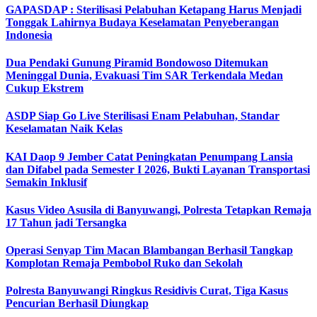
GAPASDAP : Sterilisasi Pelabuhan Ketapang Harus Menjadi
Tonggak Lahirnya Budaya Keselamatan Penyeberangan
Indonesia
Dua Pendaki Gunung Piramid Bondowoso Ditemukan
Meninggal Dunia, Evakuasi Tim SAR Terkendala Medan
Cukup Ekstrem
ASDP Siap Go Live Sterilisasi Enam Pelabuhan, Standar
Keselamatan Naik Kelas
KAI Daop 9 Jember Catat Peningkatan Penumpang Lansia
dan Difabel pada Semester I 2026, Bukti Layanan Transportasi
Semakin Inklusif
Kasus Video Asusila di Banyuwangi, Polresta Tetapkan Remaja
17 Tahun jadi Tersangka
Operasi Senyap Tim Macan Blambangan Berhasil Tangkap
Komplotan Remaja Pembobol Ruko dan Sekolah
Polresta Banyuwangi Ringkus Residivis Curat, Tiga Kasus
Pencurian Berhasil Diungkap