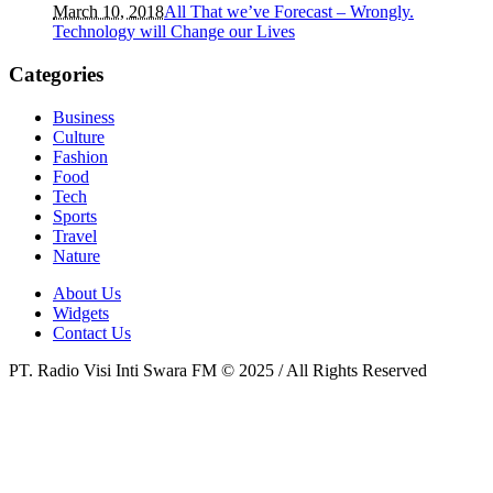
March 10, 2018
All That we’ve Forecast – Wrongly.
Technology will Change our Lives
Categories
Business
Culture
Fashion
Food
Tech
Sports
Travel
Nature
About Us
Widgets
Contact Us
PT. Radio Visi Inti Swara FM © 2025 / All Rights Reserved