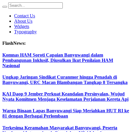
Contact Us
About Us
Widgets
Typography
FlashNews:
Komnas HAM Soroti Capaian Banyuwangi dalam
Pembangunan Inklusif, Diusulkan Ikut Penilaian HAM
Nasional
Ungkap Jaringan Sindikat Curanmor hingga Penadah di
Banyuwangi, URC Macan Blambangan Tangkap 8 Tersangka
KAI Daop 9 Jember Perkuat Keandalan Persinyalan, Wujud
Nyata Komitmen Menjaga Keselamatan Perjalanan Kereta Api
Warga Binaan Lapas Banyuwangi Siap Meriahkan HUT RI ke
81 dengan Berbagai Perlombaan
Terkesima Keramahan Masyarakat Banyuwangi, Peserta