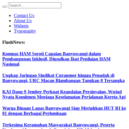
Contact Us
About Us
Widgets
Typography
FlashNews:
Komnas HAM Soroti Capaian Banyuwangi dalam
Pembangunan Inklusif, Diusulkan Ikut Penilaian HAM
Nasional
Ungkap Jaringan Sindikat Curanmor hingga Penadah di
Banyuwangi, URC Macan Blambangan Tangkap 8 Tersangka
KAI Daop 9 Jember Perkuat Keandalan Persinyalan, Wujud
Nyata Komitmen Menjaga Keselamatan Perjalanan Kereta Api
Warga Binaan Lapas Banyuwangi Siap Meriahkan HUT RI ke
81 dengan Berbagai Perlombaan
Terkesima Keramahan Masyarakat Banyuwangi, Peserta