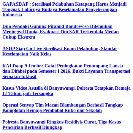
GAPASDAP : Sterilisasi Pelabuhan Ketapang Harus Menjadi
Tonggak Lahirnya Budaya Keselamatan Penyeberangan
Indonesia
Dua Pendaki Gunung Piramid Bondowoso Ditemukan
Meninggal Dunia, Evakuasi Tim SAR Terkendala Medan
Cukup Ekstrem
ASDP Siap Go Live Sterilisasi Enam Pelabuhan, Standar
Keselamatan Naik Kelas
KAI Daop 9 Jember Catat Peningkatan Penumpang Lansia
dan Difabel pada Semester I 2026, Bukti Layanan Transportasi
Semakin Inklusif
Kasus Video Asusila di Banyuwangi, Polresta Tetapkan Remaja
17 Tahun jadi Tersangka
Operasi Senyap Tim Macan Blambangan Berhasil Tangkap
Komplotan Remaja Pembobol Ruko dan Sekolah
Polresta Banyuwangi Ringkus Residivis Curat, Tiga Kasus
Pencurian Berhasil Diungkap