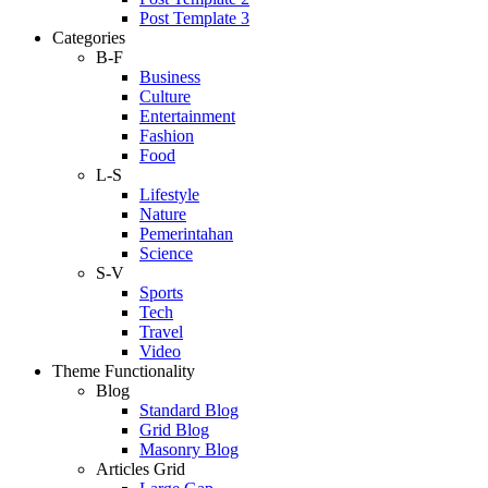
Post Template 3
Categories
B-F
Business
Culture
Entertainment
Fashion
Food
L-S
Lifestyle
Nature
Pemerintahan
Science
S-V
Sports
Tech
Travel
Video
Theme Functionality
Blog
Standard Blog
Grid Blog
Masonry Blog
Articles Grid