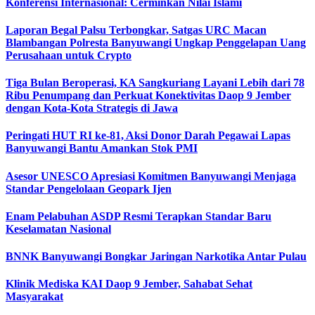
Konferensi Internasional: Cerminkan Nilai Islami
Laporan Begal Palsu Terbongkar, Satgas URC Macan
Blambangan Polresta Banyuwangi Ungkap Penggelapan Uang
Perusahaan untuk Crypto
Tiga Bulan Beroperasi, KA Sangkuriang Layani Lebih dari 78
Ribu Penumpang dan Perkuat Konektivitas Daop 9 Jember
dengan Kota-Kota Strategis di Jawa
Peringati HUT RI ke-81, Aksi Donor Darah Pegawai Lapas
Banyuwangi Bantu Amankan Stok PMI
Asesor UNESCO Apresiasi Komitmen Banyuwangi Menjaga
Standar Pengelolaan Geopark Ijen
Enam Pelabuhan ASDP Resmi Terapkan Standar Baru
Keselamatan Nasional
BNNK Banyuwangi Bongkar Jaringan Narkotika Antar Pulau
Klinik Mediska KAI Daop 9 Jember, Sahabat Sehat
Masyarakat