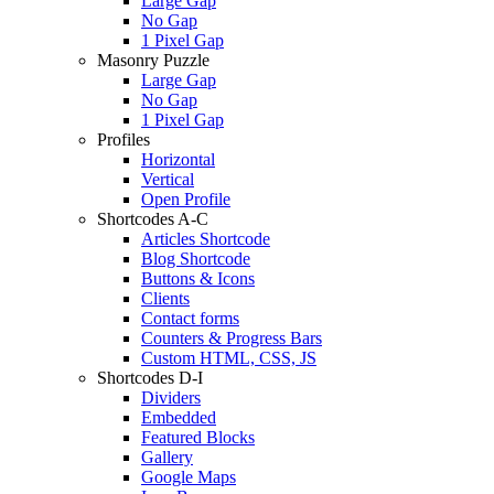
Large Gap
No Gap
1 Pixel Gap
Masonry Puzzle
Large Gap
No Gap
1 Pixel Gap
Profiles
Horizontal
Vertical
Open Profile
Shortcodes A-C
Articles Shortcode
Blog Shortcode
Buttons & Icons
Clients
Contact forms
Counters & Progress Bars
Custom HTML, CSS, JS
Shortcodes D-I
Dividers
Embedded
Featured Blocks
Gallery
Google Maps