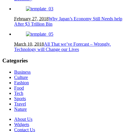
February 27, 2018
Why Japan’s Economy Still Needs help
After $3 Trillion Bin
March 10, 2018
All That we’ve Forecast – Wrongly.
Technology will Change our Lives
Categories
Business
Culture
Fashion
Food
Tech
Sports
Travel
Nature
About Us
Widgets
Contact Us