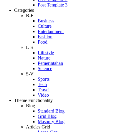
Post Template 3
Categories
B-F
Business
Culture
Entertainment
Fashion
Food
L-S
Lifestyle
Nature
Pemerintahan
Science
S-V
Sports
Tech
Travel
Video
Theme Functionality
Blog
Standard Blog
Grid Blog
Masonry Blog
Articles Grid