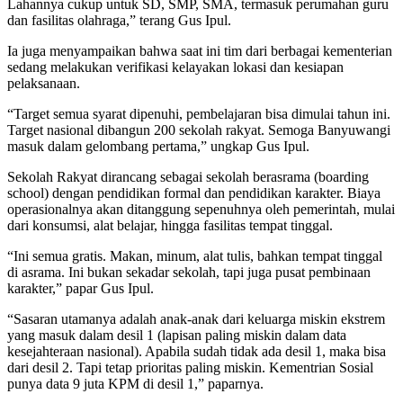
Lahannya cukup untuk SD, SMP, SMA, termasuk perumahan guru
dan fasilitas olahraga,” terang Gus Ipul.
Ia juga menyampaikan bahwa saat ini tim dari berbagai kementerian
sedang melakukan verifikasi kelayakan lokasi dan kesiapan
pelaksanaan.
“Target semua syarat dipenuhi, pembelajaran bisa dimulai tahun ini.
Target nasional dibangun 200 sekolah rakyat. Semoga Banyuwangi
masuk dalam gelombang pertama,” ungkap Gus Ipul.
Sekolah Rakyat dirancang sebagai sekolah berasrama (boarding
school) dengan pendidikan formal dan pendidikan karakter. Biaya
operasionalnya akan ditanggung sepenuhnya oleh pemerintah, mulai
dari konsumsi, alat belajar, hingga fasilitas tempat tinggal.
“Ini semua gratis. Makan, minum, alat tulis, bahkan tempat tinggal
di asrama. Ini bukan sekadar sekolah, tapi juga pusat pembinaan
karakter,” papar Gus Ipul.
“Sasaran utamanya adalah anak-anak dari keluarga miskin ekstrem
yang masuk dalam desil 1 (lapisan paling miskin dalam data
kesejahteraan nasional). Apabila sudah tidak ada desil 1, maka bisa
dari desil 2. Tapi tetap prioritas paling miskin. Kementrian Sosial
punya data 9 juta KPM di desil 1,” paparnya.