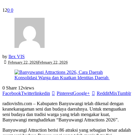
12
0
0
by
Ilex VIS
February 22, 2026
February 22, 2026
0
Share
12
views
Facebook
Twitter
linkedin
Pinterest
Google+
Reddit
Mix
Tumblr
radiovisfm.com – Kabupaten Banyuwangi telah dikenal dengan
keanekaragaman seni dan budaya daerahnya. Untuk menguatkan
seni budaya dan tradisi warga yang telah mengakar kuat,
Banyuwangi menghadirkan “Banyuwangi Attractions 2026”.
Banyuwangi Attraction berisi 86 atraksi yang sebagian besar adalah