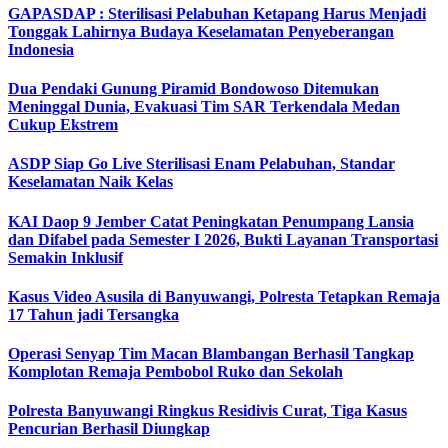
GAPASDAP : Sterilisasi Pelabuhan Ketapang Harus Menjadi
Tonggak Lahirnya Budaya Keselamatan Penyeberangan
Indonesia
Dua Pendaki Gunung Piramid Bondowoso Ditemukan
Meninggal Dunia, Evakuasi Tim SAR Terkendala Medan
Cukup Ekstrem
ASDP Siap Go Live Sterilisasi Enam Pelabuhan, Standar
Keselamatan Naik Kelas
KAI Daop 9 Jember Catat Peningkatan Penumpang Lansia
dan Difabel pada Semester I 2026, Bukti Layanan Transportasi
Semakin Inklusif
Kasus Video Asusila di Banyuwangi, Polresta Tetapkan Remaja
17 Tahun jadi Tersangka
Operasi Senyap Tim Macan Blambangan Berhasil Tangkap
Komplotan Remaja Pembobol Ruko dan Sekolah
Polresta Banyuwangi Ringkus Residivis Curat, Tiga Kasus
Pencurian Berhasil Diungkap