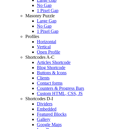
Large Gap
No Gap
1 Pixel Gap
Masonry Puzzle
Large Gap
No Gap
1 Pixel Gap
Profiles
Horizontal
Vertical
Open Profile
Shortcodes A-C
Articles Shortcode
Blog Shortcode
Buttons & Icons
Clients
Contact forms
Counters & Progress Bars
Custom HTML, CSS, JS
Shortcodes D-I
Dividers
Embedded
Featured Blocks
Gallery
Google Maps