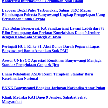
Konferensi Internasional: Cerminkan Nilai Islami
Laporan Begal Palsu Terbongkar, Satgas URC Macan
Blambangan Polresta Banyuwangi Ungkap Penggelapan Uang
Perusahaan untuk Crypto
Tiga Bulan Beroperasi, KA Sangkuriang Layani Lebih dari 78
Ribu Penumpang dan Perkuat Konektivitas Daop 9 Jember
dengan Kota-Kota Strategis di Jawa
Peringati HUT RI ke-81, Aksi Donor Darah Pegawai Lapas
Banyuwangi Bantu Amankan Stok PMI
Asesor UNESCO Apresiasi Komitmen Banyuwangi Menjaga
Standar Pengelolaan Geopark Ijen
Enam Pelabuhan ASDP Resmi Terapkan Standar Baru
Keselamatan Nasional
BNNK Banyuwangi Bongkar Jaringan Narkotika Antar Pulau
Klinik Mediska KAI Daop 9 Jember, Sahabat Sehat
Masyarakat