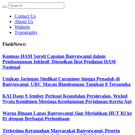
Contact Us
About Us
Widgets
Typography
FlashNews:
Komnas HAM Soroti Capaian Banyuwangi dalam
Pembangunan Inklusif, Diusulkan Ikut Penilaian HAM
Nasional
Ungkap Jaringan Sindikat Curanmor hingga Penadah di
Banyuwangi, URC Macan Blambangan Tangkap 8 Tersangka
KAI Daop 9 Jember Perkuat Keandalan Persinyalan, Wujud
Nyata Komitmen Menjaga Keselamatan Perjalanan Kereta Api
Warga Binaan Lapas Banyuwangi Siap Meriahkan HUT RI ke
81 dengan Berbagai Perlombaan
Terkesima Keramahan Masyarakat Banyuwangi, Peserta