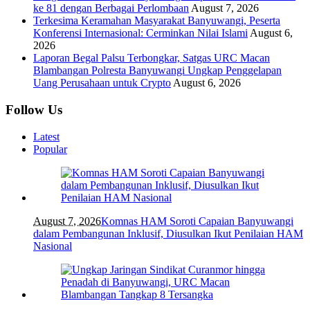
ke 81 dengan Berbagai Perlombaan
August 7, 2026
Terkesima Keramahan Masyarakat Banyuwangi, Peserta
Konferensi Internasional: Cerminkan Nilai Islami
August 6,
2026
Laporan Begal Palsu Terbongkar, Satgas URC Macan
Blambangan Polresta Banyuwangi Ungkap Penggelapan
Uang Perusahaan untuk Crypto
August 6, 2026
Follow Us
Latest
Popular
August 7, 2026
Komnas HAM Soroti Capaian Banyuwangi
dalam Pembangunan Inklusif, Diusulkan Ikut Penilaian HAM
Nasional