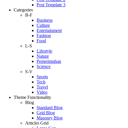
Post Template 3
Categories
B-F
Business
Culture
Entertainment
Fashion
Food
L-S
Lifestyle
Nature
Pemerintahan
Science
S-V
Sports
Tech
Travel
Video
Theme Functionality
Blog
Standard Blog
Grid Blog
Masonry Blog
Articles Grid