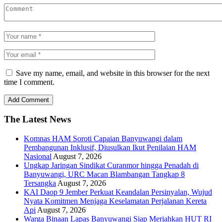
Save my name, email, and website in this browser for the next
time I comment.
The Latest News
Komnas HAM Soroti Capaian Banyuwangi dalam
Pembangunan Inklusif, Diusulkan Ikut Penilaian HAM
Nasional
August 7, 2026
Ungkap Jaringan Sindikat Curanmor hingga Penadah di
Banyuwangi, URC Macan Blambangan Tangkap 8
Tersangka
August 7, 2026
KAI Daop 9 Jember Perkuat Keandalan Persinyalan, Wujud
Nyata Komitmen Menjaga Keselamatan Perjalanan Kereta
Api
August 7, 2026
Warga Binaan Lapas Banyuwangi Siap Meriahkan HUT RI