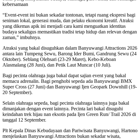
kebersamaan
“Event-event ini bukan sekadar tontonan, tetapi ruang ekspresi bagi
seniman lokal, generasi muda, dan pelaku ekonomi kreatif. Atraksi
yang dikemas apik ini menjadi cara kami menguatkan identitas
budaya sekaligus memastikan tradisi tetap hidup dan relevan dengan
zaman,” imbuhnya.
Atraksi yang bakal disuguhkan dalam Banyuwangi Attractions 2026
antara lain Tumpeng Sewu, Barong Ider Bumi, Gandrung Sewu (24
Oktober). Seblang Olehsari (23-29 Maret), Kebo-Keboan
Alasmalang (28 Juni), dan Petik Laut Muncar (10 Juli).
Bagi pecinta olahraga juga bakal dapat sajian event yang bakal
memacu adrenalin. Bagi penghobi sepeda ada Banyuwangi BMX
Super Cross (27 Juni) dan Banyuwangi Ijen Geopark Downhill (19-
20 September).
Selain olahraga sepeda, bagi pecinta olahraga lainnya juga bakal
dimanjakan dengan event lainnya. Pecinta lari bakal disuguhi
keindahan trek hijau nan eksotis pada Ijen Green Run/ Trail 2026 di
tanggal 12 September.
Plt Kepala Dinas Kebudayaan dan Pariwisata Banyuwangi, Hartono
menjelaskan Banyuwangi Attractions bukan sekadar wisata,