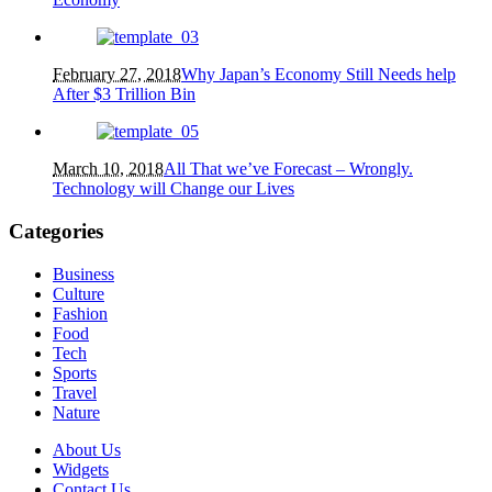
February 27, 2018
Why Japan’s Economy Still Needs help
After $3 Trillion Bin
March 10, 2018
All That we’ve Forecast – Wrongly.
Technology will Change our Lives
Categories
Business
Culture
Fashion
Food
Tech
Sports
Travel
Nature
About Us
Widgets
Contact Us