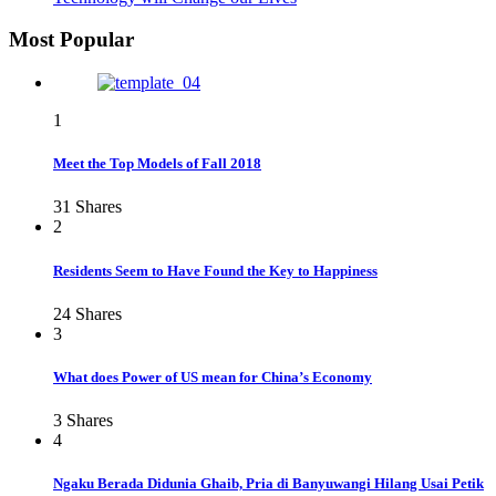
Most Popular
1
Meet the Top Models of Fall 2018
31
Shares
2
Residents Seem to Have Found the Key to Happiness
24
Shares
3
What does Power of US mean for China’s Economy
3
Shares
4
Ngaku Berada Didunia Ghaib, Pria di Banyuwangi Hilang Usai Petik