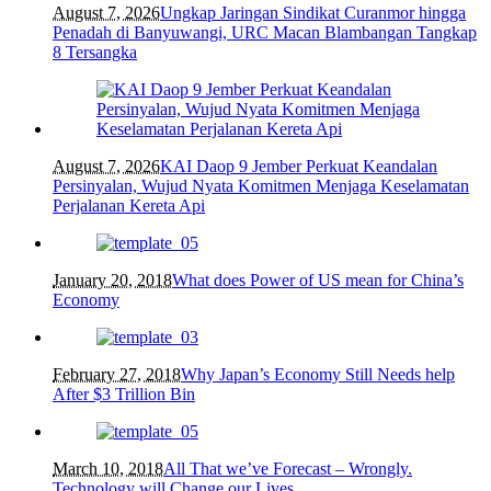
August 7, 2026
Ungkap Jaringan Sindikat Curanmor hingga
Penadah di Banyuwangi, URC Macan Blambangan Tangkap
8 Tersangka
August 7, 2026
KAI Daop 9 Jember Perkuat Keandalan
Persinyalan, Wujud Nyata Komitmen Menjaga Keselamatan
Perjalanan Kereta Api
January 20, 2018
What does Power of US mean for China’s
Economy
February 27, 2018
Why Japan’s Economy Still Needs help
After $3 Trillion Bin
March 10, 2018
All That we’ve Forecast – Wrongly.
Technology will Change our Lives