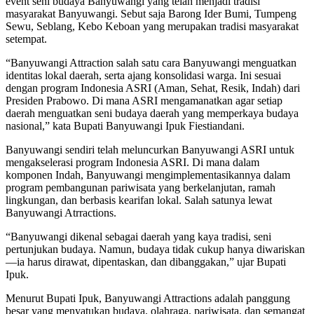
event seni budaya Banyuwangi yang telah menjadi tradisi
masyarakat Banyuwangi. Sebut saja Barong Ider Bumi, Tumpeng
Sewu, Seblang, Kebo Keboan yang merupakan tradisi masyarakat
setempat.
“Banyuwangi Attraction salah satu cara Banyuwangi menguatkan
identitas lokal daerah, serta ajang konsolidasi warga. Ini sesuai
dengan program Indonesia ASRI (Aman, Sehat, Resik, Indah) dari
Presiden Prabowo. Di mana ASRI mengamanatkan agar setiap
daerah menguatkan seni budaya daerah yang memperkaya budaya
nasional,” kata Bupati Banyuwangi Ipuk Fiestiandani.
Banyuwangi sendiri telah meluncurkan Banyuwangi ASRI untuk
mengakselerasi program Indonesia ASRI. Di mana dalam
komponen Indah, Banyuwangi mengimplementasikannya dalam
program pembangunan pariwisata yang berkelanjutan, ramah
lingkungan, dan berbasis kearifan lokal. Salah satunya lewat
Banyuwangi Atrractions.
“Banyuwangi dikenal sebagai daerah yang kaya tradisi, seni
pertunjukan budaya. Namun, budaya tidak cukup hanya diwariskan
—ia harus dirawat, dipentaskan, dan dibanggakan,” ujar Bupati
Ipuk.
Menurut Bupati Ipuk, Banyuwangi Attractions adalah panggung
besar yang menyatukan budaya, olahraga, pariwisata, dan semangat