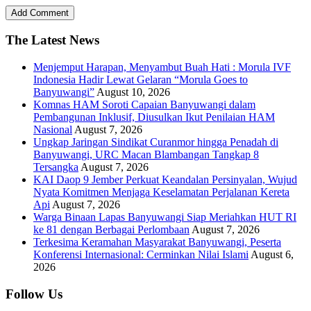
The Latest News
Menjemput Harapan, Menyambut Buah Hati : Morula IVF
Indonesia Hadir Lewat Gelaran “Morula Goes to
Banyuwangi”
August 10, 2026
Komnas HAM Soroti Capaian Banyuwangi dalam
Pembangunan Inklusif, Diusulkan Ikut Penilaian HAM
Nasional
August 7, 2026
Ungkap Jaringan Sindikat Curanmor hingga Penadah di
Banyuwangi, URC Macan Blambangan Tangkap 8
Tersangka
August 7, 2026
KAI Daop 9 Jember Perkuat Keandalan Persinyalan, Wujud
Nyata Komitmen Menjaga Keselamatan Perjalanan Kereta
Api
August 7, 2026
Warga Binaan Lapas Banyuwangi Siap Meriahkan HUT RI
ke 81 dengan Berbagai Perlombaan
August 7, 2026
Terkesima Keramahan Masyarakat Banyuwangi, Peserta
Konferensi Internasional: Cerminkan Nilai Islami
August 6,
2026
Follow Us