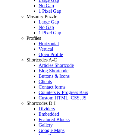
Large Gap
No Gap
1 Pixel Gap
Masonry Puzzle
Large Gap
No Gap
1 Pixel Gap
Profiles
Horizontal
Vertical
Open Profile
Shortcodes A-C
Articles Shortcode
Blog Shortcode
Buttons & Icons
Clients
Contact forms
Counters & Progress Bars
Custom HTML, CSS, JS
Shortcodes D-I
Dividers
Embedded
Featured Blocks
Gallery
Google Maps