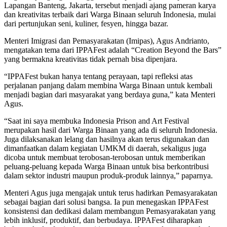
Lapangan Banteng, Jakarta, tersebut menjadi ajang pameran karya
dan kreativitas terbaik dari Warga Binaan seluruh Indonesia, mulai
dari pertunjukan seni, kuliner, fesyen, hingga bazar.
Menteri Imigrasi dan Pemasyarakatan (Imipas), Agus Andrianto,
mengatakan tema dari IPPAFest adalah “Creation Beyond the Bars”
yang bermakna kreativitas tidak pernah bisa dipenjara.
“IPPAFest bukan hanya tentang perayaan, tapi refleksi atas
perjalanan panjang dalam membina Warga Binaan untuk kembali
menjadi bagian dari masyarakat yang berdaya guna,” kata Menteri
Agus.
“Saat ini saya membuka Indonesia Prison and Art Festival
merupakan hasil dari Warga Binaan yang ada di seluruh Indonesia.
Juga dilaksanakan lelang dan hasilnya akan terus digunakan dan
dimanfaatkan dalam kegiatan UMKM di daerah, sekaligus juga
dicoba untuk membuat terobosan-terobosan untuk memberikan
peluang-peluang kepada Warga Binaan untuk bisa berkontribusi
dalam sektor industri maupun produk-produk lainnya,” paparnya.
Menteri Agus juga mengajak untuk terus hadirkan Pemasyarakatan
sebagai bagian dari solusi bangsa. Ia pun menegaskan IPPAFest
konsistensi dan dedikasi dalam membangun Pemasyarakatan yang
lebih inklusif, produktif, dan berbudaya. IPPAFest diharapkan