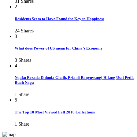
31
Shares
2
Residents Seem to Have Found the Key to Happiness
24
Shares
3
What does Power of US mean for China’s Economy
3
Shares
4
Ngaku Berada Didunia Ghaib, Pria di Banyuwangi Hilang Usai Petik
Buah Naga
1
Share
5
The Top 10 Most Viewed Fall 2018 Collections
1
Share