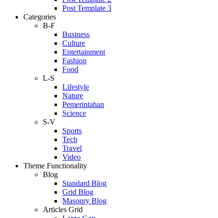
Post Template 3
Categories
B-F
Business
Culture
Entertainment
Fashion
Food
L-S
Lifestyle
Nature
Pemerintahan
Science
S-V
Sports
Tech
Travel
Video
Theme Functionality
Blog
Standard Blog
Grid Blog
Masonry Blog
Articles Grid