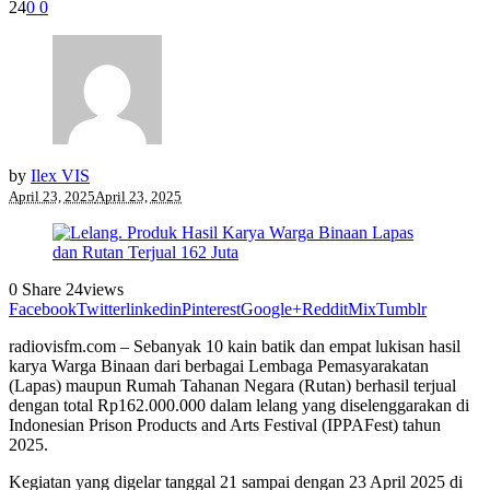
24
0
0
by
Ilex VIS
April 23, 2025
April 23, 2025
0
Share
24
views
Facebook
Twitter
linkedin
Pinterest
Google+
Reddit
Mix
Tumblr
radiovisfm.com – Sebanyak 10 kain batik dan empat lukisan hasil
karya Warga Binaan dari berbagai Lembaga Pemasyarakatan
(Lapas) maupun Rumah Tahanan Negara (Rutan) berhasil terjual
dengan total Rp162.000.000 dalam lelang yang diselenggarakan di
Indonesian Prison Products and Arts Festival (IPPAFest) tahun
2025.
Kegiatan yang digelar tanggal 21 sampai dengan 23 April 2025 di