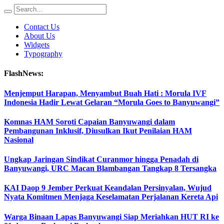
Contact Us
About Us
Widgets
Typography
FlashNews:
Menjemput Harapan, Menyambut Buah Hati : Morula IVF
Indonesia Hadir Lewat Gelaran “Morula Goes to Banyuwangi”
Komnas HAM Soroti Capaian Banyuwangi dalam
Pembangunan Inklusif, Diusulkan Ikut Penilaian HAM
Nasional
Ungkap Jaringan Sindikat Curanmor hingga Penadah di
Banyuwangi, URC Macan Blambangan Tangkap 8 Tersangka
KAI Daop 9 Jember Perkuat Keandalan Persinyalan, Wujud
Nyata Komitmen Menjaga Keselamatan Perjalanan Kereta Api
Warga Binaan Lapas Banyuwangi Siap Meriahkan HUT RI ke