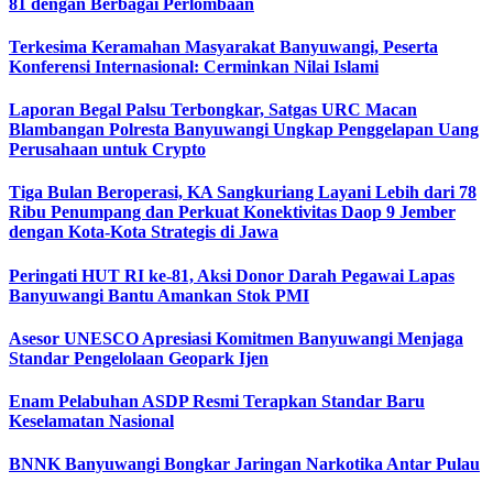
81 dengan Berbagai Perlombaan
Terkesima Keramahan Masyarakat Banyuwangi, Peserta
Konferensi Internasional: Cerminkan Nilai Islami
Laporan Begal Palsu Terbongkar, Satgas URC Macan
Blambangan Polresta Banyuwangi Ungkap Penggelapan Uang
Perusahaan untuk Crypto
Tiga Bulan Beroperasi, KA Sangkuriang Layani Lebih dari 78
Ribu Penumpang dan Perkuat Konektivitas Daop 9 Jember
dengan Kota-Kota Strategis di Jawa
Peringati HUT RI ke-81, Aksi Donor Darah Pegawai Lapas
Banyuwangi Bantu Amankan Stok PMI
Asesor UNESCO Apresiasi Komitmen Banyuwangi Menjaga
Standar Pengelolaan Geopark Ijen
Enam Pelabuhan ASDP Resmi Terapkan Standar Baru
Keselamatan Nasional
BNNK Banyuwangi Bongkar Jaringan Narkotika Antar Pulau