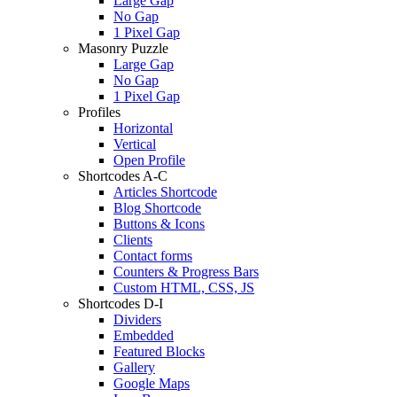
Large Gap
No Gap
1 Pixel Gap
Masonry Puzzle
Large Gap
No Gap
1 Pixel Gap
Profiles
Horizontal
Vertical
Open Profile
Shortcodes A-C
Articles Shortcode
Blog Shortcode
Buttons & Icons
Clients
Contact forms
Counters & Progress Bars
Custom HTML, CSS, JS
Shortcodes D-I
Dividers
Embedded
Featured Blocks
Gallery
Google Maps