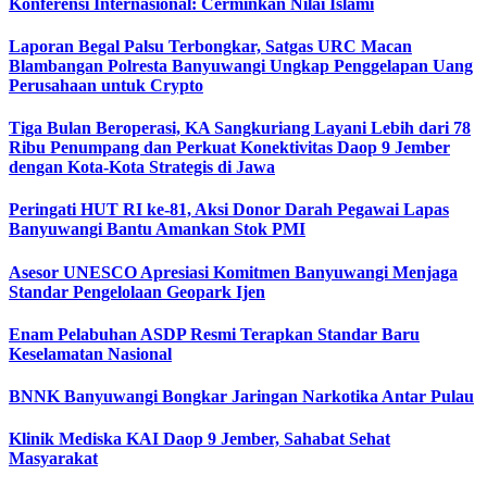
Konferensi Internasional: Cerminkan Nilai Islami
Laporan Begal Palsu Terbongkar, Satgas URC Macan
Blambangan Polresta Banyuwangi Ungkap Penggelapan Uang
Perusahaan untuk Crypto
Tiga Bulan Beroperasi, KA Sangkuriang Layani Lebih dari 78
Ribu Penumpang dan Perkuat Konektivitas Daop 9 Jember
dengan Kota-Kota Strategis di Jawa
Peringati HUT RI ke-81, Aksi Donor Darah Pegawai Lapas
Banyuwangi Bantu Amankan Stok PMI
Asesor UNESCO Apresiasi Komitmen Banyuwangi Menjaga
Standar Pengelolaan Geopark Ijen
Enam Pelabuhan ASDP Resmi Terapkan Standar Baru
Keselamatan Nasional
BNNK Banyuwangi Bongkar Jaringan Narkotika Antar Pulau
Klinik Mediska KAI Daop 9 Jember, Sahabat Sehat
Masyarakat