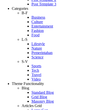
Post Template 3
Categories
B-F
Business
Culture
Entertainment
Fashion
Food
L-S
Lifestyle
Nature
Pemerintahan
Science
S-V
Sports
Tech
Travel
Video
Theme Functionality
Blog
Standard Blog
Grid Blog
Masonry Blog
Articles Grid