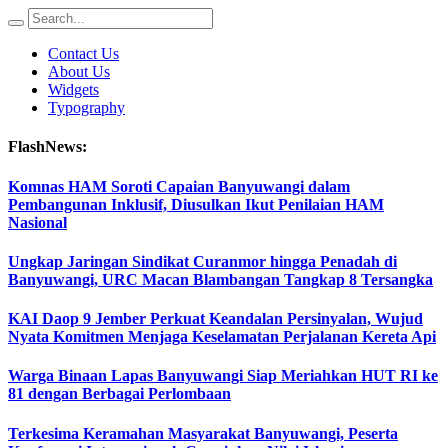
Contact Us
About Us
Widgets
Typography
FlashNews:
Komnas HAM Soroti Capaian Banyuwangi dalam
Pembangunan Inklusif, Diusulkan Ikut Penilaian HAM
Nasional
Ungkap Jaringan Sindikat Curanmor hingga Penadah di
Banyuwangi, URC Macan Blambangan Tangkap 8 Tersangka
KAI Daop 9 Jember Perkuat Keandalan Persinyalan, Wujud
Nyata Komitmen Menjaga Keselamatan Perjalanan Kereta Api
Warga Binaan Lapas Banyuwangi Siap Meriahkan HUT RI ke
81 dengan Berbagai Perlombaan
Terkesima Keramahan Masyarakat Banyuwangi, Peserta