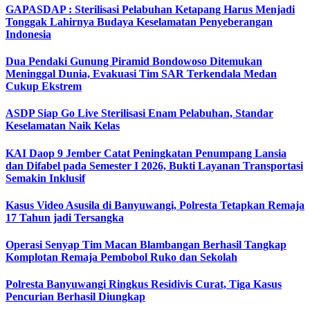
GAPASDAP : Sterilisasi Pelabuhan Ketapang Harus Menjadi
Tonggak Lahirnya Budaya Keselamatan Penyeberangan
Indonesia
Dua Pendaki Gunung Piramid Bondowoso Ditemukan
Meninggal Dunia, Evakuasi Tim SAR Terkendala Medan
Cukup Ekstrem
ASDP Siap Go Live Sterilisasi Enam Pelabuhan, Standar
Keselamatan Naik Kelas
KAI Daop 9 Jember Catat Peningkatan Penumpang Lansia
dan Difabel pada Semester I 2026, Bukti Layanan Transportasi
Semakin Inklusif
Kasus Video Asusila di Banyuwangi, Polresta Tetapkan Remaja
17 Tahun jadi Tersangka
Operasi Senyap Tim Macan Blambangan Berhasil Tangkap
Komplotan Remaja Pembobol Ruko dan Sekolah
Polresta Banyuwangi Ringkus Residivis Curat, Tiga Kasus
Pencurian Berhasil Diungkap