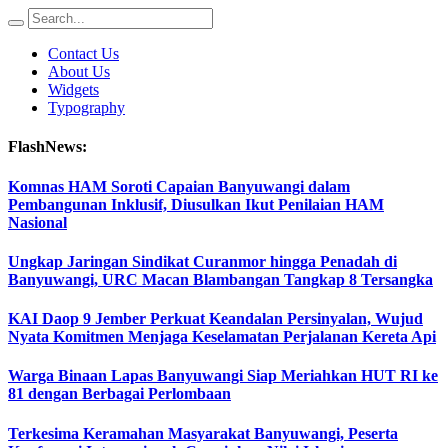
Contact Us
About Us
Widgets
Typography
FlashNews:
Komnas HAM Soroti Capaian Banyuwangi dalam
Pembangunan Inklusif, Diusulkan Ikut Penilaian HAM
Nasional
Ungkap Jaringan Sindikat Curanmor hingga Penadah di
Banyuwangi, URC Macan Blambangan Tangkap 8 Tersangka
KAI Daop 9 Jember Perkuat Keandalan Persinyalan, Wujud
Nyata Komitmen Menjaga Keselamatan Perjalanan Kereta Api
Warga Binaan Lapas Banyuwangi Siap Meriahkan HUT RI ke
81 dengan Berbagai Perlombaan
Terkesima Keramahan Masyarakat Banyuwangi, Peserta