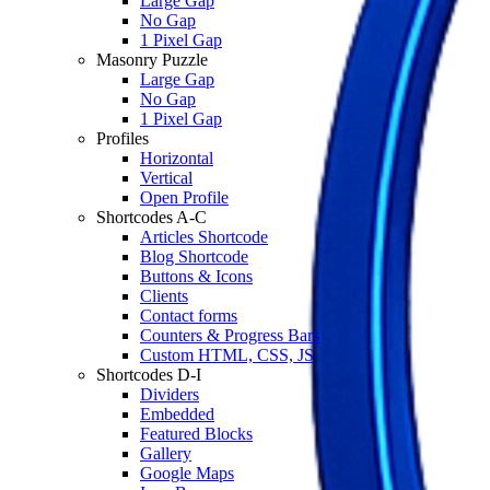
Large Gap
No Gap
1 Pixel Gap
Masonry Puzzle
Large Gap
No Gap
1 Pixel Gap
Profiles
Horizontal
Vertical
Open Profile
Shortcodes A-C
Articles Shortcode
Blog Shortcode
Buttons & Icons
Clients
Contact forms
Counters & Progress Bars
Custom HTML, CSS, JS
Shortcodes D-I
Dividers
Embedded
Featured Blocks
Gallery
Google Maps