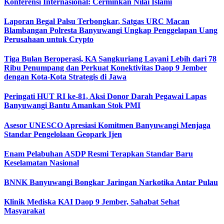
Konferensi Internasional: Cerminkan Nilai Islami
Laporan Begal Palsu Terbongkar, Satgas URC Macan
Blambangan Polresta Banyuwangi Ungkap Penggelapan Uang
Perusahaan untuk Crypto
Tiga Bulan Beroperasi, KA Sangkuriang Layani Lebih dari 78
Ribu Penumpang dan Perkuat Konektivitas Daop 9 Jember
dengan Kota-Kota Strategis di Jawa
Peringati HUT RI ke-81, Aksi Donor Darah Pegawai Lapas
Banyuwangi Bantu Amankan Stok PMI
Asesor UNESCO Apresiasi Komitmen Banyuwangi Menjaga
Standar Pengelolaan Geopark Ijen
Enam Pelabuhan ASDP Resmi Terapkan Standar Baru
Keselamatan Nasional
BNNK Banyuwangi Bongkar Jaringan Narkotika Antar Pulau
Klinik Mediska KAI Daop 9 Jember, Sahabat Sehat
Masyarakat