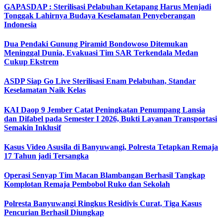
GAPASDAP : Sterilisasi Pelabuhan Ketapang Harus Menjadi
Tonggak Lahirnya Budaya Keselamatan Penyeberangan
Indonesia
Dua Pendaki Gunung Piramid Bondowoso Ditemukan
Meninggal Dunia, Evakuasi Tim SAR Terkendala Medan
Cukup Ekstrem
ASDP Siap Go Live Sterilisasi Enam Pelabuhan, Standar
Keselamatan Naik Kelas
KAI Daop 9 Jember Catat Peningkatan Penumpang Lansia
dan Difabel pada Semester I 2026, Bukti Layanan Transportasi
Semakin Inklusif
Kasus Video Asusila di Banyuwangi, Polresta Tetapkan Remaja
17 Tahun jadi Tersangka
Operasi Senyap Tim Macan Blambangan Berhasil Tangkap
Komplotan Remaja Pembobol Ruko dan Sekolah
Polresta Banyuwangi Ringkus Residivis Curat, Tiga Kasus
Pencurian Berhasil Diungkap