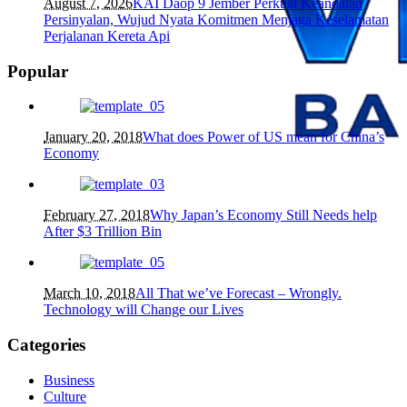
August 7, 2026
KAI Daop 9 Jember Perkuat Keandalan
Persinyalan, Wujud Nyata Komitmen Menjaga Keselamatan
Perjalanan Kereta Api
Popular
January 20, 2018
What does Power of US mean for China’s
Economy
February 27, 2018
Why Japan’s Economy Still Needs help
After $3 Trillion Bin
March 10, 2018
All That we’ve Forecast – Wrongly.
Technology will Change our Lives
Categories
Business
Culture