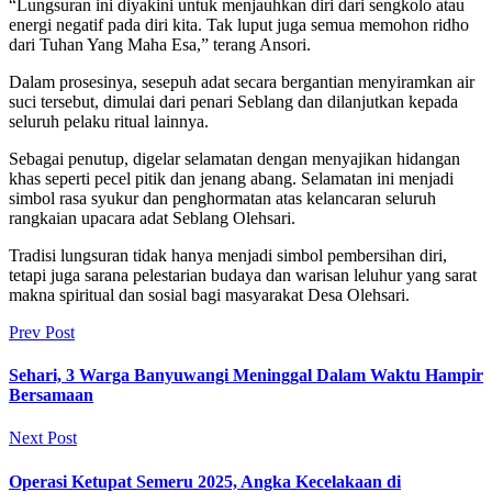
“Lungsuran ini diyakini untuk menjauhkan diri dari sengkolo atau
energi negatif pada diri kita. Tak luput juga semua memohon ridho
dari Tuhan Yang Maha Esa,” terang Ansori.
Dalam prosesinya, sesepuh adat secara bergantian menyiramkan air
suci tersebut, dimulai dari penari Seblang dan dilanjutkan kepada
seluruh pelaku ritual lainnya.
Sebagai penutup, digelar selamatan dengan menyajikan hidangan
khas seperti pecel pitik dan jenang abang. Selamatan ini menjadi
simbol rasa syukur dan penghormatan atas kelancaran seluruh
rangkaian upacara adat Seblang Olehsari.
Tradisi lungsuran tidak hanya menjadi simbol pembersihan diri,
tetapi juga sarana pelestarian budaya dan warisan leluhur yang sarat
makna spiritual dan sosial bagi masyarakat Desa Olehsari.
Prev Post
Sehari, 3 Warga Banyuwangi Meninggal Dalam Waktu Hampir
Bersamaan
Next Post
Operasi Ketupat Semeru 2025, Angka Kecelakaan di