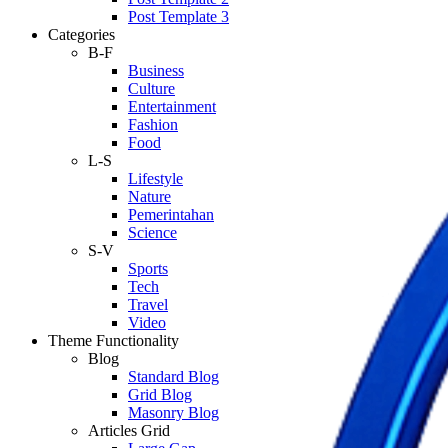
Post Template 3
Categories
B-F
Business
Culture
Entertainment
Fashion
Food
L-S
Lifestyle
Nature
Pemerintahan
Science
S-V
Sports
Tech
Travel
Video
Theme Functionality
Blog
Standard Blog
Grid Blog
Masonry Blog
Articles Grid